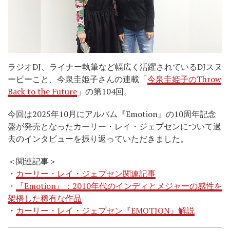
ラジオDJ、ライナー執筆など幅広く活躍されているDJスヌ
ーピーこと、今泉圭姫子さんの連載「
今泉圭姫子のThrow
Back to the Future
」の第104回。
今回は2025年10月にアルバム『Emotion』の10周年記念
盤が発売となったカーリー・レイ・ジェプセンについて過
去のインタビューを振り返っていただきました。
＜関連記事＞
・
カーリー・レイ・ジェプセン関連記事
・
『Emotion』：2010年代のインディとメジャーの感性を
架橋した稀有な作品
・
カーリー・レイ・ジェプセン『EMOTION』解説