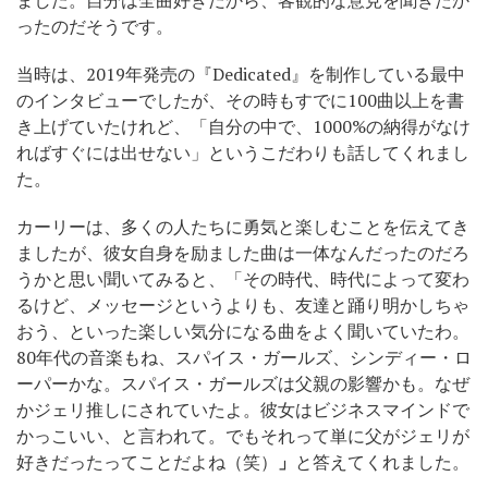
ました。自分は全曲好きだから、客観的な意見を聞きたか
ったのだそうです。
当時は、2019年発売の『Dedicated』を制作している最中
のインタビューでしたが、その時もすでに100曲以上を書
き上げていたけれど、「自分の中で、1000%の納得がなけ
ればすぐには出せない」というこだわりも話してくれまし
た。
カーリーは、多くの人たちに勇気と楽しむことを伝えてき
ましたが、彼女自身を励ました曲は一体なんだったのだろ
うかと思い聞いてみると、「その時代、時代によって変わ
るけど、メッセージというよりも、友達と踊り明かしちゃ
おう、といった楽しい気分になる曲をよく聞いていたわ。
80年代の音楽もね、スパイス・ガールズ、シンディー・ロ
ーパーかな。スパイス・ガールズは父親の影響かも。なぜ
かジェリ推しにされていたよ。彼女はビジネスマインドで
かっこいい、と言われて。でもそれって単に父がジェリが
好きだったってことだよね（笑）
」
と答えてくれました。