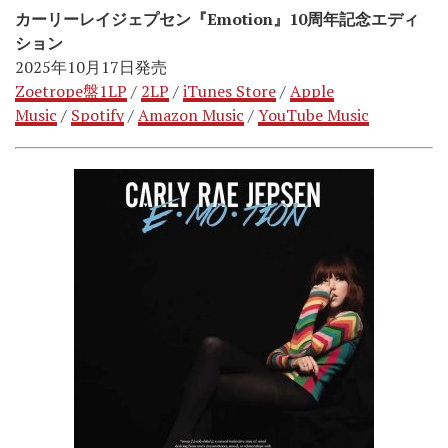
カーリーレイジェプセン『Emotion』10周年記念エディ
ション
2025年10月17日発売
Zoetrope盤1LP
/
2LP
/
iTunes Store
/
Apple
Music
/
Spotify
/
Amazon Music
/
YouTube Music