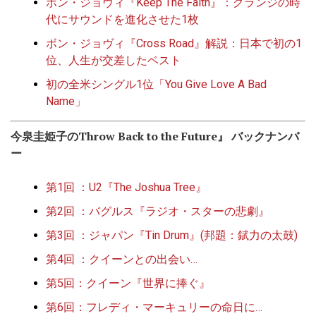
ボン・ジョヴィ『Keep The Faith』：グランジの時
代にサウンドを進化させた1枚
ボン・ジョヴィ『Cross Road』解説：日本で初の1
位、人生が交差したベスト
初の全米シングル1位「You Give Love A Bad
Name」
今泉圭姫子のThrow Back to the Future』 バックナンバ
ー
第1回 ：U2『The Joshua Tree』
第2回 ：バグルス『ラジオ・スターの悲劇』
第3回 ：ジャパン『Tin Drum』(邦題：錻力の太鼓)
第4回 ：クイーンとの出会い
…
第5回：クイーン『世界に捧ぐ』
第6回：フレディ・マーキュリーの命日に…