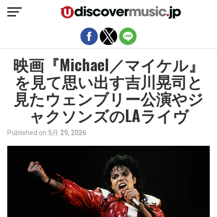
モバイルバージョンを終了
映画『Michael／マイケル』
を見て思い出す吉川晃司と
見たウェンブリー公演やジ
ャクソンズのLAライヴ
Published on
5月 29, 2026