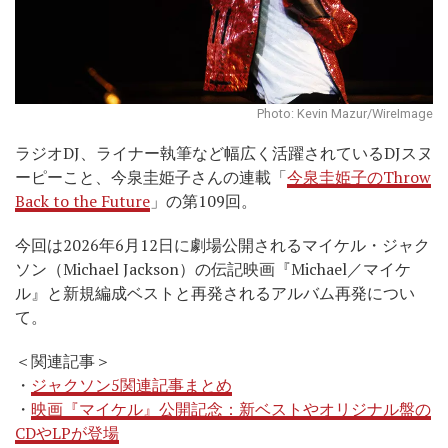
Photo: Kevin Mazur/WireImage
ラジオDJ、ライナー執筆など幅広く活躍されているDJスヌ
ーピーこと、今泉圭姫子さんの連載「
今泉圭姫子のThrow
Back to the Future
」の第109回。
今回は2026年6月12日に劇場公開されるマイケル・ジャク
ソン（Michael Jackson）の伝記映画『Michael／マイケ
ル』と新規編成ベストと再発されるアルバム再発につい
て。
＜関連記事＞
・
ジャクソン5関連記事まとめ
・
映画『マイケル』公開記念：新ベストやオリジナル盤の
CDやLPが登場