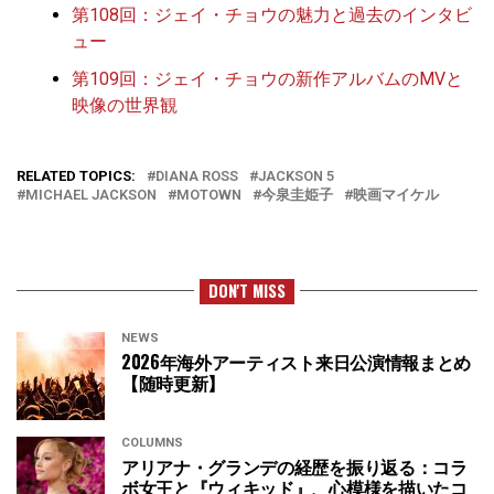
第108回：ジェイ・チョウの魅力と過去のインタビ
ュー
第109回：ジェイ・チョウの新作アルバムのMVと
映像の世界観
RELATED TOPICS:
DIANA ROSS
JACKSON 5
MICHAEL JACKSON
MOTOWN
今泉圭姫子
映画マイケル
DON'T MISS
NEWS
2026年海外アーティスト来日公演情報まとめ
【随時更新】
COLUMNS
アリアナ・グランデの経歴を振り返る：コラ
ボ女王と『ウィキッド』、心模様を描いたコ