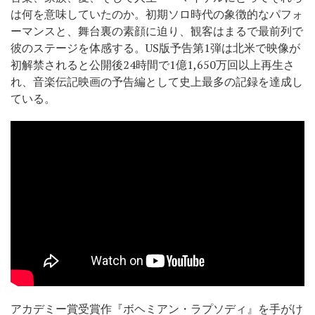
は何を意味していたのか。初期ソロ時代の象徴的なパフォ
ーマンスと、舞台裏の素顔に迫り、観客はまるで最前列で
彼のステージを体感する。US版予告第1弾は北米で映像が
初解禁されると公開後24時間で1億1,650万回以上再生さ
れ、音楽伝記映画の予告編として史上最多の記録を達成し
ている。
アカデミー賞受賞作『ボヘミアン・ラプソディ』を手がけ