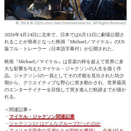
®, TM & © 2026 Lions Gate Entertainment Inc. All Rights Reserved.
2026年4月24日に北米で、日本では6月12日に劇場公開さ
れることが発表となった映画『Michael／マイケル』のUS
版フル・トレーラー（日本語字幕付）が公開された。
映画『Michael／マイケル』は音楽の枠を超えて世界に多
大な影響を与えたマイケル・ジャクソンの人生を描く作
品。ジャクソン5の一員としてその才能を見出された幼少
期から、クリエイティブな野心に突き動かされ、世界最高
のエンターテイナーを目指して突き進んだ軌跡までが描か
れる。
＜関連記事＞
・
マイケル・ジャクソン関連記事
・
ジャクソン5とはどんなグループだったのか
・
アメリカ片田舎の兄弟たちが契約を獲得し、全米1位を