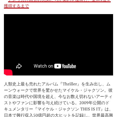
獲得するまで
人類史上最も売れたアルバム『Thriller』を生み出し、ム
ーンウォークで世界を驚かせたマイケル・ジャクソン。彼
の音楽は時代や国境を超え、今なお数え切れないアーティ
ストやファンに影響を与え続けている。2009年公開のド
キュメンタリー『マイケル・ジャクソン THIS IS IT』は、
日本で興行収入50億円超の大ヒットを記録し、世界最高興