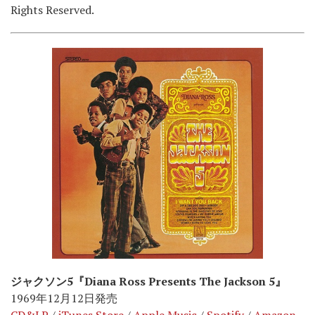
Rights Reserved.
ジャクソン5『Diana Ross Presents The Jackson 5』
1969年12月12日発売
CD&LP
/
iTunes Store
/
Apple Music
/
Spotify
/
Amazon