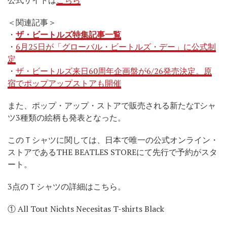
＜関連記事＞
・
ザ・ビートルズ特集記事一覧
・
6月25日が「グローバル・ビートルズ・デー」に公式制
定
・
ザ・ビートルズ来日60周年企画盤が6/26発売決定。原
宿でポップアップストアも開催
また、ポップ・アップ・ストアで販売される新たなTシャ
ツ3種類の絵柄も発表となった。
このＴシャツに関しては、日本で唯一の公式オンライン・
ストアであるTHE BEATLES STOREにて先行で予約がスタ
ート。
3点のＴシャツの詳細はこちら。
① All Tout Nichts Necesitas T-shirts Black