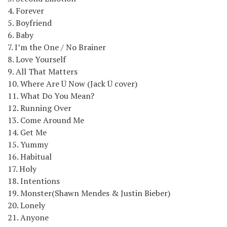
4. Forever
5. Boyfriend
6. Baby
7. I’m the One / No Brainer
8. Love Yourself
9. All That Matters
10. Where Are Ü Now (Jack Ü cover)
11. What Do You Mean?
12. Running Over
13. Come Around Me
14. Get Me
15. Yummy
16. Habitual
17. Holy
18. Intentions
19. Monster(Shawn Mendes & Justin Bieber)
20. Lonely
21. Anyone