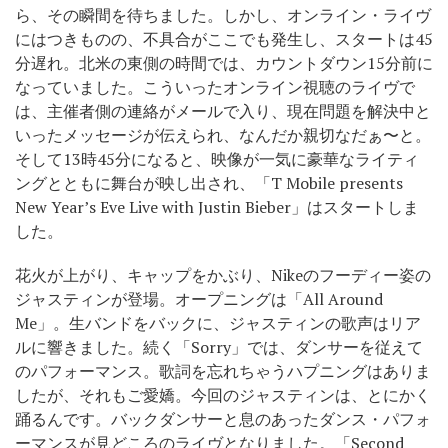
ら、その瞬間を待ちました。しかし、オンライン・ライヴ
にはつきものの、不具合がここでも発生し、スタートは45
分遅れ。北米の東側の時間では、カウントダウン15分前に
なっていました。こういったオンライン視聴のライヴで
は、主催者側の連絡がメールで入り、現在問題を解決中と
いったメッセージが伝えられ、なんだか親切なだぁ〜と。
そして13時45分になると、映像が一気に豪華なライティ
ングとともに舞台が映し出され、「T Mobile presents
New Year’s Eve Live with Justin Bieber」はスタートしま
した。
花火が上がり、キャップをかぶり、Nikeのフーディー姿の
ジャスティンが登場。オープニングは「All Around
Me」。生バンドをバックに、ジャスティンの歌声はリア
ルに響きました。続く「Sorry」では、ダンサーを従えて
のパフォーマンス。歌詞を忘れちゃうハプニングはありま
したが、それもご愛嬌。今回のジャスティンは、とにかく
踊るんです。バックダンサーと息のあったダンス・パフォ
ーマンスが見どころのライヴとなりました。「Second