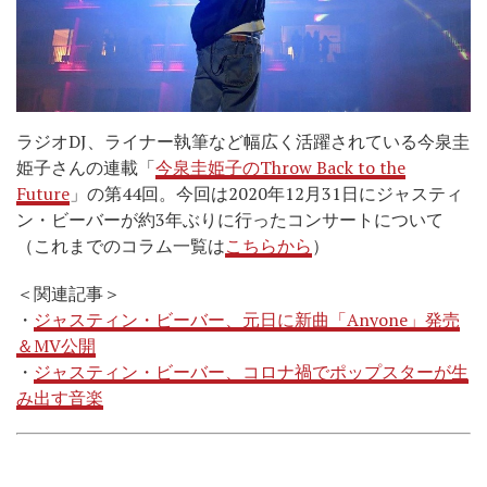
ラジオDJ、ライナー執筆など幅広く活躍されている今泉圭
姫子さんの連載「
今泉圭姫子のThrow Back to the
Future
」の第44回。今回は2020年12月31日にジャスティ
ン・ビーバーが約3年ぶりに行ったコンサートについて
（これまでのコラム一覧は
こちらから
）
＜関連記事＞
・
ジャスティン・ビーバー、元日に新曲「Anyone」発売
＆MV公開
・
ジャスティン・ビーバー、コロナ禍でポップスターが生
み出す音楽