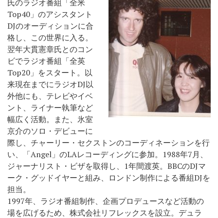
氏のラジオ番組「全米
Top40」のアシスタント
DJのオーディションに合
格し、この世界に入る。
翌年大貫憲章氏とのコン
ビでラジオ番組「全英
Top20」をスタート。以
来現在までにラジオDJ以
外他にも、テレビやイベ
ント、ライナー執筆など
幅広く活動。また、氷室
京介のソロ・デビューに
際し、チャーリー・セクストンのコーディネーションを行
い、「Angel」のLAレコーディングに参加。1988年7月、
ジャーナリスト・ビザを取得し、1年間渡英。BBCのDJマ
ーク・グッドイヤーと組み、ロンドン制作による番組DJを
担当。
1997年、ラジオ番組制作、企画プロデュースなど活動の
場を広げるため、株式会社リフレックスを設立。デュラ