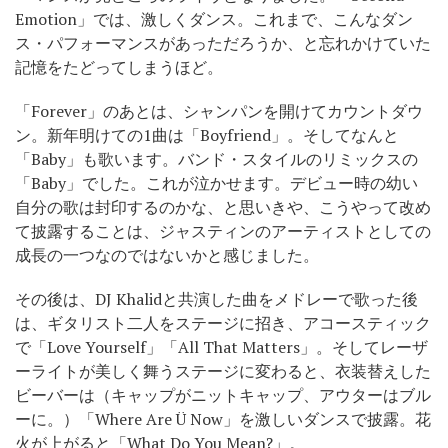
Emotion」では、激しくダンス。これまで、こんなダン
ス・パフォーマンスがあっただろうか、と忘れかけていた
記憶をたどってしまうほど。
「Forever」のあとは、シャンパンを開けてカウントダウ
ン。新年明けての1曲は「Boyfriend」。そしてなんと
「Baby」も歌います。バンド・スタイルのリミックスの
「Baby」でした。これが泣かせます。デビュー時の幼い
自分の歌は封印するのかな、と思いきや、こうやって改め
て披露することは、ジャスティンのアーティストとしての
成長の一つなのではないかと感じました。
その後は、DJ Khalidと共演した曲をメドレーで歌った後
は、ギタリスト二人をステージに招き、アコースティック
で「Love Yourself」「All That Matters」。そしてレーザ
ーライトが美しく舞うステージに変わると、衣装替えした
ビーバーは（キャップがニットキャップ、アウターはブル
ーに。）「Where Are Ü Now」を激しいダンスで披露。花
火が上がると「What Do You Mean?」。