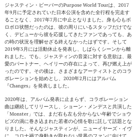
ジャスティン・ビーバーのPurpose World Tourは、2017
年9月に予定されていた日本公演を含めた全行程を完走す
ることなく、2017年7月に中止となりました。身も心もボ
ロボロ状態だったのは、彼の周りにいるスタッフだけでな
く、デビューから彼を応援してきたファンであっても、あ
の時の状況を理解せざる終えなかったはずです。そして
2019年3月には活動休止を発表し、しばらくシーンから離
れました。でも、ジャスティンの音楽に対する意欲は、最
愛のパートナー、ヘイリーの存在によって、再び燃え上が
ったのです。その後は、さまざまなアーティストとのコラ
ボレーションを始めとし、2020年2月にはアルバム
『Changes』を発表しました。
2020年は、アルバム発表に止まらず、コラボレーション
曲は継続してリリースし、ショーン・メンデスと共演した
「Monster」では、まだ右も左も分からない年齢でショウ
ビズの渦に巻き込まれた若者の心情を歌に託して話題とな
りました。そんなジャスティンが、ニューイヤーズ・イヴ
に、コロナ禍で身動きが取れない世界のファンに向けて、