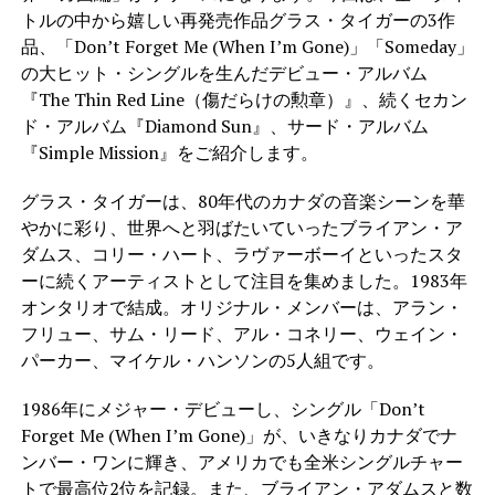
トルの中から嬉しい再発売作品グラス・タイガーの3作
品、「Don’t Forget Me (When I’m Gone)」「Someday」
の大ヒット・シングルを生んだデビュー・アルバム
『The Thin Red Line（傷だらけの勲章）』、続くセカン
ド・アルバム『Diamond Sun』、サード・アルバム
『Simple Mission』をご紹介します。
グラス・タイガーは、80年代のカナダの音楽シーンを華
やかに彩り、世界へと羽ばたいていったブライアン・ア
ダムス、コリー・ハート、ラヴァーボーイといったスタ
ーに続くアーティストとして注目を集めました。1983年
オンタリオで結成。オリジナル・メンバーは、アラン・
フリュー、サム・リード、アル・コネリー、ウェイン・
パーカー、マイケル・ハンソンの5人組です。
1986年にメジャー・デビューし、シングル「Don’t
Forget Me (When I’m Gone)」が、いきなりカナダでナ
ンバー・ワンに輝き、アメリカでも全米シングルチャー
トで最高位2位を記録。また、ブライアン・アダムスと数