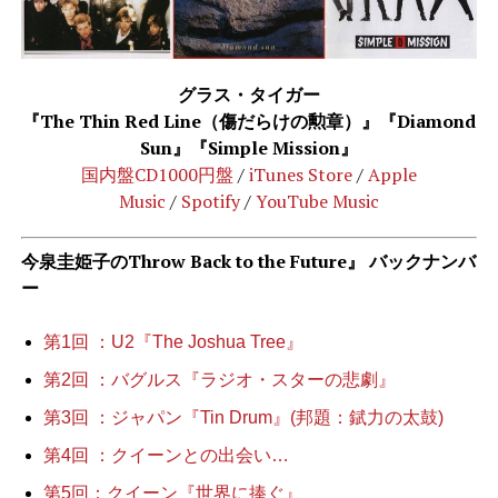
グラス・タイガー
『The Thin Red Line（傷だらけの勲章）』『Diamond
Sun』『Simple Mission』
国内盤CD1000円盤
/
iTunes Store
/
Apple
Music
/
Spotify
/
YouTube Music
今泉圭姫子のThrow Back to the Future』 バックナンバ
ー
第1回 ：U2『The Joshua Tree』
第2回 ：バグルス『ラジオ・スターの悲劇』
第3回 ：ジャパン『Tin Drum』(邦題：錻力の太鼓)
第4回 ：クイーンとの出会い
…
第5回：クイーン『世界に捧ぐ』