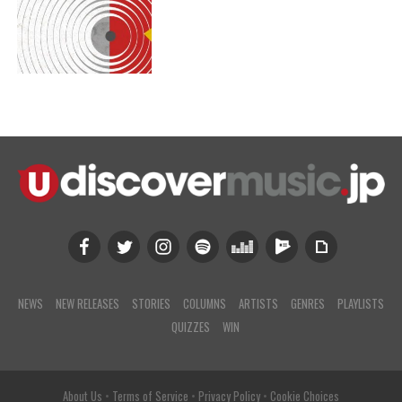
NEWS
NEW RELEASES
STORIES
COLUMNS
ARTISTS
GENRES
PLAYLISTS
QUIZZES
WIN
About Us
•
Terms of Service
•
Privacy Policy
•
Cookie Choices