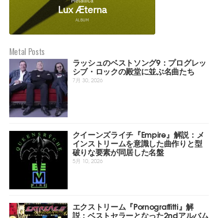
Metal Posts
ラッシュのベストソング9：プログレッ
シブ・ロックの殿堂に並ぶ名曲たち
7月 30, 2026
クイーンズライチ『Empire』解説：メ
インストリームを意識した曲作りと型
破りな要素が同居した名盤
5月 10, 2026
エクストリーム『Pornograffitti』解
説：ベストセラーとなった2ndアルバム