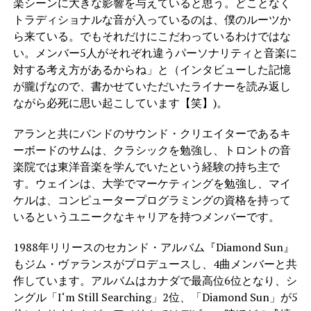
楽シーンに大きな影響を与えていると思う。どことなく
トラディショナルな音が入っているのは、僕のルーツか
ら来ている。でもそれだけにこだわっているわけではな
い。メンバー5人がそれぞれ違うパーソナリティと音楽に
対する考え方があるからね」と（インタビューした記憶
が朧げなので、書かせていただいたライナーを読み返し
ながら必死に思い起こしています【笑】)。
アランと共にバンドのサウンド・クリエイターであるキ
ーボードのサムは、クラシックを勉強し、トロントの音
楽院では東洋音楽を学んでいたという経験の持ち主で
す。ウェインは、大学でマーケティングを勉強し、マイ
ケルは、コンピュータープログラミングの資格を持って
いるというユニークなキャリアを持つメンバーです。
1988年リリースのセカンド・アルバム『Diamond Sun』
もジム・ヴァランスがプロデュースし、4曲メンバーと共
作しています。アルバムはカナダで最高位6位となり、シ
ングル「I‘m Still Searching」2位、「Diamond Sun」が5