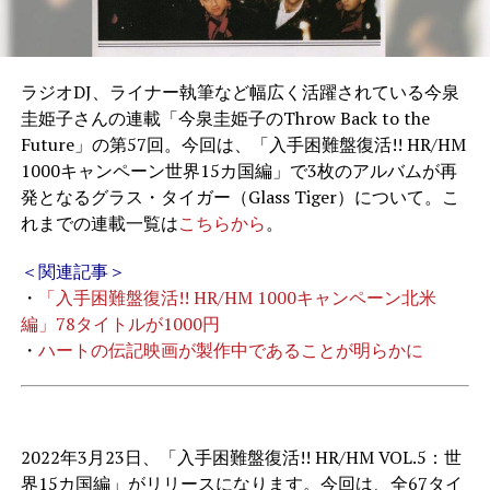
ラジオDJ、ライナー執筆など幅広く活躍されている今泉
圭姫子さんの連載「今泉圭姫子のThrow Back to the
Future」の第57回。今回は、「入手困難盤復活!! HR/HM
1000キャンペーン世界15カ国編」で3枚のアルバムが再
発となるグラス・タイガー（Glass Tiger）について。こ
れまでの連載一覧は
こちらから
。
＜関連記事＞
・
「入手困難盤復活!! HR/HM 1000キャンペーン北米
編」78タイトルが1000円
・
ハートの伝記映画が製作中であることが明らかに
2022年3月23日、「入手困難盤復活!! HR/HM VOL.5：世
界15カ国編」がリリースになります。今回は、全67タイ