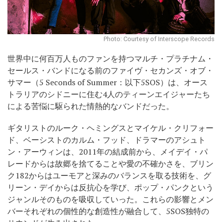
Photo: Courtesy of Interscope Records
世界中に何百万人ものファンを持つマルチ・プラチナム・
セールス・バンドになる前のファイヴ・セカンズ・オブ・
サマー（5 Seconds of Summer：以下5SOS）は、オース
トラリアのシドニーに住む4人のティーンエイジャーたち
による苦悩に駆られた情熱的なバンドだった。
ギタリストのルーク・ヘミングスとマイケル・クリフォー
ド、ベーシストのカルム・フッド、ドラマーのアシュト
ン・アーウィンは、2011年の結成前から、メイデイ・パ
レードからは故郷を捨てることや愛の不確かさを、ブリン
ク182からはユーモアと深みのバランスを取る技術を、グ
リーン・デイからは反抗心を学び、ポップ・パンクという
ジャンルそのものを吸収していった。これらの影響とメン
バーそれぞれの個性的な創造性が融合して、5SOS独特の