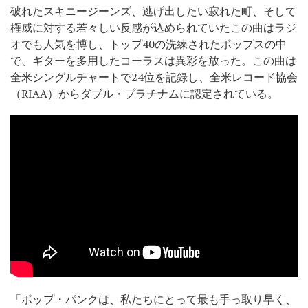
破れたスキニージーンズ、逃げ出したい寂れた町、そして
権威に対する若々しい反感が込められていたこの曲はラジ
オでも人気を博し、トップ40の洗練されたポップスの中
で、ギターを多用したコーラスは異彩を放った。この曲は
全米シングルチャートで24位を記録し、全米レコード協会
（RIAA）からダブル・プラチナムに認定されている。
「ポップ・パンクは、私たちにとって最も手っ取り早く、