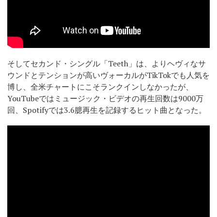
そしてセカンド・シングル「Teeth」は、よりヘヴィなサ
ウンドとテンションが高いヴォーカルがTikTokでも人気を
博し、全米チャートにこそランクインしなかったが、
YouTubeではミュージック・ビデオの再生回数は9000万
回、Spotifyでは3.6臆再生を記録するヒット曲となった。