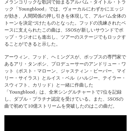
メランコリックな歌詞で始まるアルバム・タイトル・トラ
ック「Youngblood」では、ヴォーカルにわずかにエッジ
が効き、人間関係の押し引きを体現して、アルバム全体の
トーンを決定づけたものとなった。フッドの洗練されたベ
ースに支えられたこの曲は、5SOSが新しいサウンドでポ
ップ・ラジオにも進出し、ツアーのステージでもロックす
ることができると示した。
アーウィン、フッド、ヘミングスが、ポップスの専門家で
あるアリ・タンポシ、プロデューサーのアンドリュー・ワ
ット（ポスト・マローン、ジャスティン・ビーバー、マイ
リー・サイラス）とルイス・ベル（ハルジー、テイラー・
スウィフト、カリッド）と一緒に作曲した
「Youngblood」は、全米シングルチャートで7位を記録
し、ダブル・プラチナ認定を受けている。また、5SOSの
曲で初めて10億ストリームを突破したのはこの曲だ。