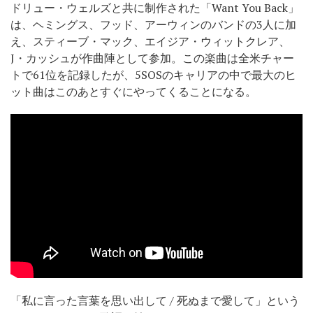
ドリュー・ウェルズと共に制作された「Want You Back」
は、ヘミングス、フッド、アーウィンのバンドの3人に加
え、スティーブ・マック、エイジア・ウィットクレア、
J・カッシュが作曲陣として参加。この楽曲は全米チャー
トで61位を記録したが、5SOSのキャリアの中で最大のヒ
ット曲はこのあとすぐにやってくることになる。
「私に言った言葉を思い出して / 死ぬまで愛して」という