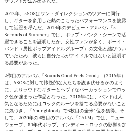
サウンドが生み出された。
2013年、5SOSはワン・ダイレクションのツアーに同行
し、ギターを多用した熱のこもったパフォーマンスを披露
して話題を呼んだ。2014年のデビュー・アルバム『5
Seconds of Summer』では、ポップ・パンク・シーンで活
躍できることを証明したが、女性ファンが多く、ボーイ・
バンド（男性ポップアイドルグループ）の文化と結びつい
ていたため、彼らは自分たちがアイドルではないと証明す
る必要があった。
2作目のアルバム『Sounds Good Feels Good』（2015年）
は、5SOSに対して懐疑的な人たちを説き伏せるかのよう
に、よりラウドなギターとヘヴィなパーカッションでロッ
ク色が強まった作品となった。2018年には、バンドは人
気となるためにはロックのルーツを捨てる必要がないこと
に気づき、『Youngblood』で3枚目の全米1位を獲得。そ
して、2020年の4枚目のアルバム『CALM』では、ニュー
ウェーブ、80年代ポップ、インディー・ロックの影響を加