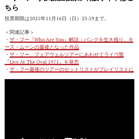
ちら
投票期限は2025年11月16日（日）23:59まで。
＜関連記事＞
・
ザ・フー『Who Are You』解説：パンクを生き残り、キ
ース・ムーンの最後となった作品
・
ザ・フー、フェアウェルツアーにあわせてライヴ盤
『Live At The Oval 1971』を発売
・
ザ・フー最後のツアーのセットリストがプレイリストに