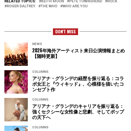
RELATED TOPICS:
KEITH MOON
PETE TOWNSHEND
ROCK
ROGER DALTREY
THE WHO
WHO ARE YOU
DON'T MISS
NEWS
2026年海外アーティスト来日公演情報まとめ
【随時更新】
COLUMNS
アリアナ・グランデの経歴を振り返る：コラ
ボ女王と『ウィキッド』、心模様を描いたコ
ンセプト作
COLUMNS
アリアナ・グランデのキャリアを振り返る：
強くセクシーな女性像と悲劇、そしてポップ
の天下へ
COLUMNS