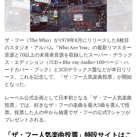
ザ・フー（The Who）が1978年8月にリリースした8枚目
のスタジオ・アルバム『Who Are You』の最新リマスター
音源と70以上の未発表音源を収録したスーパー・デラック
ス・エディション（7CD＋Blu-ray Audio+100ページ・ハ
ードカバー・ブック）と2CDデラックス盤などが本日リリ
ース。これを記念して、「ザ・フー人気楽曲投票」が開始
となった。
レーベル公式企画として日本初となる「ザ・フー人気楽曲
投票」では、好きなザ・フーの楽曲を最大3曲を選んで投
票。投票した人の中から抽選でザ・フーの公式Tシャツが
プレゼントされる。
「ザ・フー人気楽曲投票」特設サイトは
こ