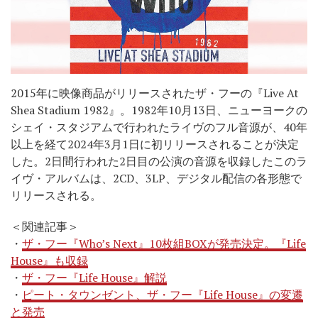
2015年に映像商品がリリースされたザ・フーの『Live At
Shea Stadium 1982』。1982年10月13日、ニューヨークの
シェイ・スタジアムで行われたライヴのフル音源が、40年
以上を経て2024年3月1日に初リリースされることが決定
した。2日間行われた2日目の公演の音源を収録したこのラ
イヴ・アルバムは、2CD、3LP、デジタル配信の各形態で
リリースされる。
＜
関連記事＞
・
ザ・フー『Who’s Next』10枚組BOXが発売決定。『Life
House』も収録
・
ザ・フー『Life House』解説
・
ピート・タウンゼント、ザ・フー『Life House』の変遷
と発売