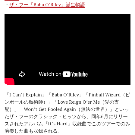
・
ザ・フー「Baba O’Riley」誕生物語
「I Can’t Explain」「Baba O’Riley」「Pinball Wizard（ピ
ンボールの魔術師）」「Love Reign O’er Me（愛の支
配）」「Won’t Get Fooled Again（無法の世界）」といっ
たザ・フーのクラシック・ヒッツから、同年6月にリリー
スされたアルバム『It’s Hard』収録曲でこのツアーでのみ
演奏した曲も収録される。