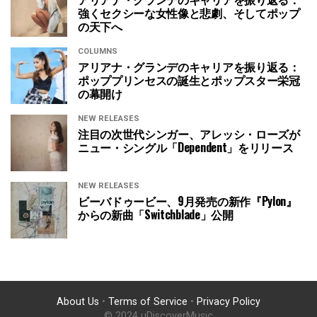
強くセクシーな女性像と悲劇、そしてポップ
の天下へ
COLUMNS
アリアナ・グランデのキャリアを振り返る：
ポッププリンセスの誕生とポップスター栄冠
の幕開け
NEW RELEASES
注目の次世代シンガー、アレッシ・ローズが
ニュー・シングル「Dependent」をリリース
NEW RELEASES
ビーバドゥービー、9月発売の新作『Pylon』
からの新曲「Switchblade」公開
About Us
•
Terms of Service
•
Privacy Policy
© 2024 uDiscoverMusic