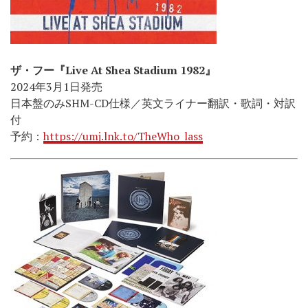
ザ・フー『Live At Shea Stadium 1982』
2024年3月1日発売
日本盤のみSHM-CD仕様／英文ライナー翻訳・歌詞・対訳
付
予約：
https://umj.lnk.to/TheWho_lass