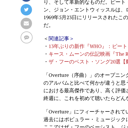
り、そして革新的なものだ。ピート
ン、ジョン・エントウィッスルは、
1969年5月23日にリリースされ
だ。
＜
関連記事＞
・
13年ぶりの新作『WHO』：ピー
・
キース・ムーンの伝記映画『The R
・
ザ・フーのベスト・ソング20選【
「Overture（序曲）」のオープ
のアルバムと比べて何かが違うと思
における最高傑作であり、高く評価され
終週に、これを初めて聴いたらどん
「Overture」にフィーチャーさ
過去にはポピュラー・ミュージック
ここではザ・フーのベーシスト、ジ