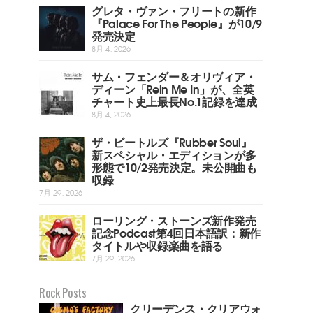
グレタ・ヴァン・フリートの新作
『Palace For The People』が10/9
発売決定
8月 4, 2026
サム・フェンダー＆オリヴィア・
ディーン「Rein Me In」が、全英
チャート史上最長No.1記録を達成
8月 4, 2026
ザ・ビートルズ『Rubber Soul』
新スペシャル・エディションが多
形態で10/2発売決定。未公開曲も
収録
7月 29, 2026
ローリング・ストーンズ新作発売
記念Podcast第4回日本語訳：新作
タイトルや収録楽曲を語る
7月 29, 2026
Rock Posts
クリーデンス・クリアウォ