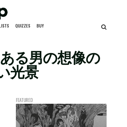
LISTS
QUIZZES
BUY
：ある男の想像の
い光景
FEATURED