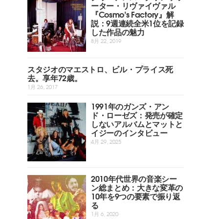
ーター・リヴァイヴァル
『Cosmo’s Factory』解
説：9週連続全米1位を記録
した作品の魅力
8月 22, 2019
スタジオのマエストロ、ビル・プライス死
去。享年72歳。
1月 26, 2017
1991年のガンズ・アン
ド・ローゼズ：発売が確定
しないアルバムとマットと
イジーのインタビュー
4月 29, 2025
2010年代世界の音楽シー
ン総まとめ：大きな変革の
10年を9つの要素で振り返
る
1月 6, 2020