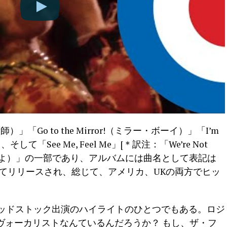
術師）」「Go to the Mirror!（ミラー・ボーイ）」「I’m
そして「See Me, Feel Me」[＊訳注：「We’re Not
はしないよ）」の一部であり、アルバムには曲名として表記は
てリリースされ、総じて、アメリカ、UKの両方でヒッ
・フーのウッドストック出演のハイライトのひとつでもある。ロジ
ヴォーカリストなんているんだろうか？ もし、ザ・フ