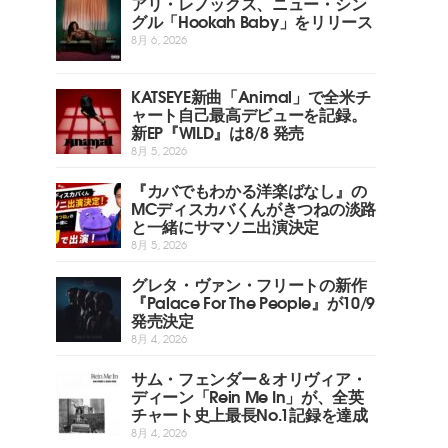
アリ・レノックス、ニュー・シン
グル「Hookah Baby」をリリース
8月 6, 2026
KATSEYE新曲「Animal」で全米チ
ャート自己最高デビューを記録。
新EP『WILD』は8/8 発売
8月 5, 2026
『カバでもわかる洋楽ばなし』の
MCディスカバくんがきつねの淡路
と一緒にサマソニ出演決定
8月 5, 2026
グレタ・ヴァン・フリートの新作
『Palace For The People』が10/9
発売決定
8月 4, 2026
サム・フェンダー＆オリヴィア・
ディーン「Rein Me In」が、全英
チャート史上最長No.1記録を達成
8月 4, 2026