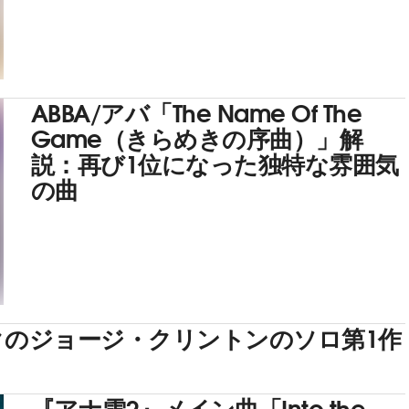
ABBA/アバ「The Name Of The
Game（きらめきの序曲）」解
説：再び1位になった独特な雰囲気
の曲
クのジョージ・クリントンのソロ第1作
『アナ雪2』メイン曲「Into the