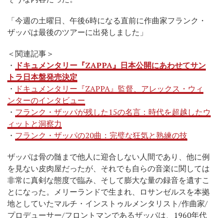
「今週の土曜日、午後6時になる直前に作曲家フランク・
ザッパは最後のツアーに出発しました」
＜関連記事＞
・
ドキュメンタリー『ZAPPA』日本公開にあわせてサン
トラ日本盤発売決定
・
ドキュメンタリー『ZAPPA』監督、アレックス・ウィ
ンターのインタビュー
・
フランク・ザッパが残した15の名言：時代を超越したウ
ィットと洞察力
・
フランク・ザッパの20曲：完璧な狂気と熟練の技
ザッパは骨の髄まで他人に迎合しない人間であり、他に例
を見ない皮肉屋だったが、それでも自らの音楽に関しては
非常に真剣な態度で臨み、そして膨大な量の録音を遺すこ
とになった。メリーランドで生まれ、ロサンゼルスを本拠
地としていたマルチ・インストゥルメンタリスト/作曲家/
プロデューサー/フロントマンであるザッパは、1960年代