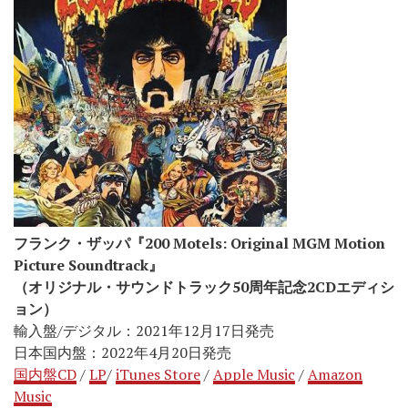
フランク・ザッパ『200 Motels: Original MGM Motion
Picture Soundtrack
』
（オリジナル・サウンドトラック
50
周年記念
2CD
エディシ
ョン）
輸入盤/デジタル：2021年12月17日発売
日本国内盤：2022年4月20日発売
国内盤CD
/
LP
/
iTunes Store
/
Apple Music
/
Amazon
Music