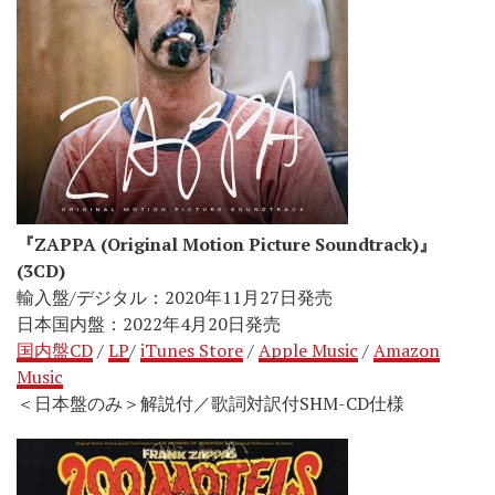
『ZAPPA (Original Motion Picture Soundtrack)』
(3CD)
輸入盤/デジタル：2020年11月27日発売
日本国内盤：2022年4月20日発売
国内盤CD
/
LP
/
iTunes Store
/
Apple Music
/
Amazon
Music
＜日本盤のみ＞解説付／歌詞対訳付SHM-CD仕様