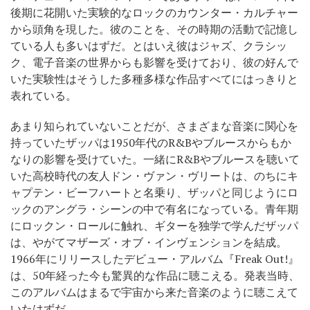
後期に花開いた実験的なロックのカウンター・カルチャー
から頭角を現した。彼のことを、その時期の活動で記憶し
ている人も多いはずだ。とはいえ彼はジャズ、クラシッ
ク、電子音楽の世界からも影響を受けており、彼の好んで
いた実験性はそうした多種多様な作品すべてにはっきりと
表れている。
あまり知られていないことだが、さまざまな音楽に関心を
持っていたザッパは1950年代のR&Bやブルースからもか
なりの影響を受けていた。一緒にR&Bやブルースを聴いて
いた高校時代の友人ドン・ヴァン・ヴリートは、のちにキ
ャプテン・ビーフハートと名乗り、ザッパと同じようにロ
ックのアングラ・シーンの中で有名になっている。青年期
にロックン・ロールに触れ、ギターを独学で学んだザッパ
は、やがてマザーズ・オブ・インヴェンションを結成。
1966年にリリースしたデビュー・アルバム『Freak Out!』
は、50年経った今も驚異的な作品に聴こえる。発表当時、
このアルバムはまるで宇宙から来た音楽のように聴こえて
いたはずだ。