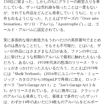
130位に留まった。しかしのちにグラミーの殿堂入りを果
たしている。ザッパは売れ線を狙ったことは一度もない
が、それでも作品をどんどん発表していくうちに、ヒット
作も出るようになった。たとえばマザーズの『Over-nite
Sensation』やソロ・アルバム『Apostrophe (‘) 』は、ゴ
ールド・アルバムに認定されている。
実に多面的な彼の創造力をうわべだけの美辞麗句でまとめ
るのは愚かなことだし、そもそも不可能だ。とはいえ、ザ
ッパの作品にはさまざまな入口がある。ファンの中には、
上に挙げたような初期のアルバムで最初に触れた人もいる
だろう。あるいは、1970年代末の怒濤のリリース・ラッ
シュがきっかけだった人もいるだろう。たとえば1979年
には『Sheik Yerbouti』 (2016年にユニバーサル・ミュー
ジック・カタログから180gmLPで再発) に加え、ロック・
オペラ『Joe’s Garage Act 1』と『Joe’s Garage Act 2 &
3』がリリースされている。さらに晩年には、クラシック
のアルバムも発表していた。最後まで多作だったザッパ
は、わずか14年のあいだに34枚ものアルバムをビルボー