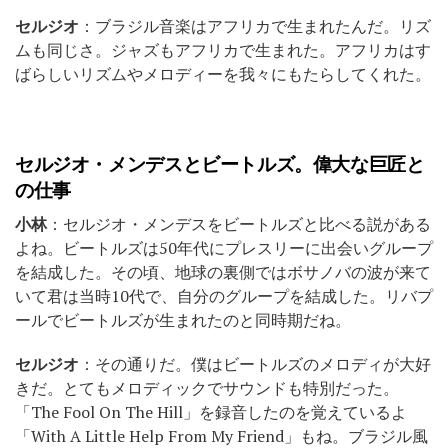
セルジオ
：ブラジル音楽はアフリカで生まれたんだ。リズ
ムも同じさ。ジャズもアフリカで生まれた。アフリカはす
ばらしいリズムやメロディーを我々にもたらしてくれた。
セルジオ・メンデスとビートルズ。偉大な巨匠と
の仕事
小林
：セルジオ・メンデスをビートルズと比べる説がある
よね。ビートルズは50年代にプレスリーに出会いグループ
を結成した。その頃、地球の裏側ではボサノバの波が来て
いて君は当時10代で、自分のグループを結成した。リバプ
ールでビートルズが生まれたのと同時期だね。
セルジオ
：その通りだ。僕はビートルズのメロディが大好
きだ。とてもメロディックでサウンドも特別だった。
「The Fool On The Hill」を録音したのを覚えているよ
「With A Little Help From My Friend」もね。ブラジル風