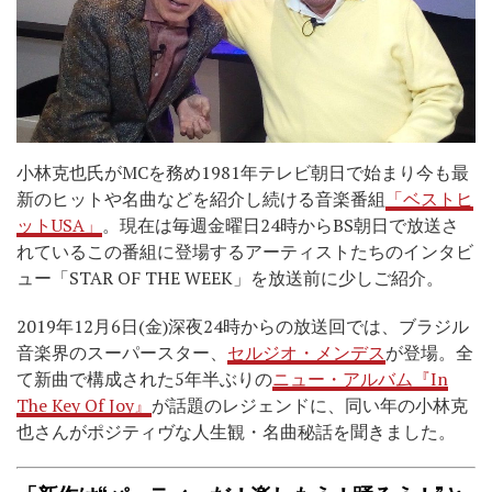
小林克也氏がMCを務め1981年テレビ朝日で始まり今も最
新のヒットや名曲などを紹介し続ける音楽番組
「ベストヒ
ットUSA」
。現在は毎週金曜日24時からBS朝日で放送さ
れているこの番組に登場するアーティストたちのインタビ
ュー「STAR OF THE WEEK」を放送前に少しご紹介。
2019年12月6日(金)深夜24時からの放送回では、ブラジル
音楽界のスーパースター、
セルジオ・メンデス
が登場。全
て新曲で構成された5年半ぶりの
ニュー・アルバム『In
The Key Of Joy』
が話題のレジェンドに、同い年の小林克
也さんがポジティヴな人生観・名曲秘話を聞きました。