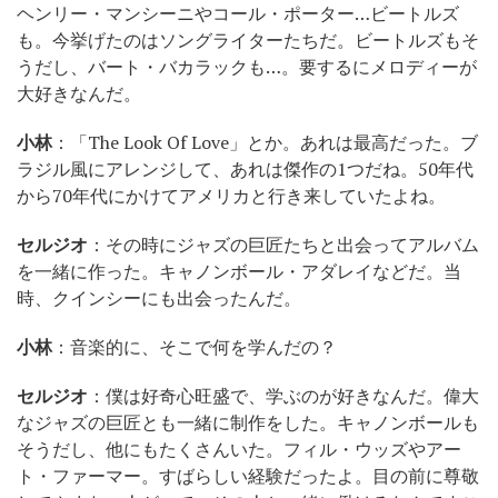
ヘンリー・マンシーニやコール・ポーター…ビートルズ
も。今挙げたのはソングライターたちだ。ビートルズもそ
うだし、バート・バカラックも…。要するにメロディーが
大好きなんだ。
小林
：「The Look Of Love」とか。あれは最高だった。ブ
ラジル風にアレンジして、あれは傑作の1つだね。50年代
から70年代にかけてアメリカと行き来していたよね。
セルジオ
：その時にジャズの巨匠たちと出会ってアルバム
を一緒に作った。キャノンボール・アダレイなどだ。当
時、クインシーにも出会ったんだ。
小林
：音楽的に、そこで何を学んだの？
セルジオ
：僕は好奇心旺盛で、学ぶのが好きなんだ。偉大
なジャズの巨匠とも一緒に制作をした。キャノンボールも
そうだし、他にもたくさんいた。フィル・ウッズやアー
ト・ファーマー。すばらしい経験だったよ。目の前に尊敬