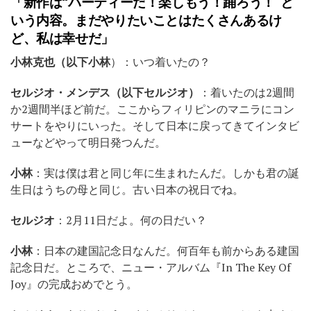
「新作は“パーティーだ！楽しもう！踊ろう！”と
いう内容。まだやりたいことはたくさんあるけ
ど、私は幸せだ」
小林克也（以下小林
）
：いつ着いたの？
セルジオ・メンデス（以下セルジオ）
：着いたのは2週間
か2週間半ほど前だ。ここからフィリピンのマニラにコン
サートをやりにいった。そして日本に戻ってきてインタビ
ューなどやって明日発つんだ。
小林
：実は僕は君と同じ年に生まれたんだ。しかも君の誕
生日はうちの母と同じ。古い日本の祝日でね。
セルジオ
：2月11日だよ。何の日だい？
小林
：日本の建国記念日なんだ。何百年も前からある建国
記念日だ。ところで、ニュー・アルバム『In The Key Of
Joy』の完成おめでとう。