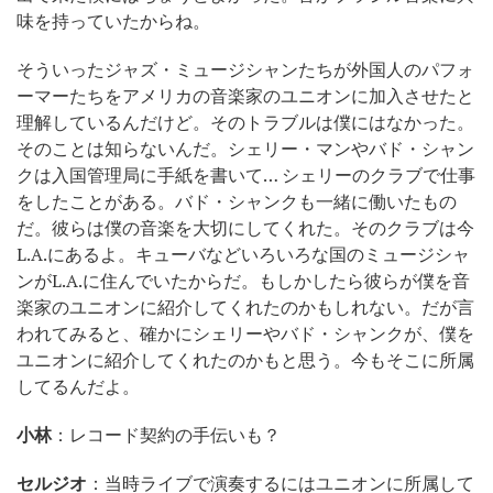
味を持っていたからね。
そういったジャズ・ミュージシャンたちが外国人のパフォ
ーマーたちをアメリカの音楽家のユニオンに加入させたと
理解しているんだけど。そのトラブルは僕にはなかった。
そのことは知らないんだ。シェリー・マンやバド・シャン
クは入国管理局に手紙を書いて… シェリーのクラブで仕事
をしたことがある。バド・シャンクも一緒に働いたもの
だ。彼らは僕の音楽を大切にしてくれた。そのクラブは今
L.A.にあるよ。キューバなどいろいろな国のミュージシャ
ンがL.A.に住んでいたからだ。もしかしたら彼らが僕を音
楽家のユニオンに紹介してくれたのかもしれない。だが言
われてみると、確かにシェリーやバド・シャンクが、僕を
ユニオンに紹介してくれたのかもと思う。今もそこに所属
してるんだよ。
小林
：レコード契約の手伝いも？
セルジオ
：当時ライブで演奏するにはユニオンに所属して