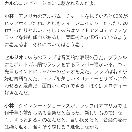
カルのコンビネーションに惹かれるんだよ。
小林
：アメリカのアルバムーチャートを見ていると60％が
ヒップホップだね。どれもティーンエイジャーだったり20
代だったりと若い。そして彼らはソフトでメロディックな
ラップを好む傾向があるし、実際それが流行っているよう
に思えるよ。それについてはどう思う？
セルジオ
：彼らのラップは音楽的な表現の形だ。ブラジル
にもポルトガル語でラップをするラッパー達がいる。つい
先日もインドのラッパーのビデオを見た。ラップは若者が
好む言語なんだ。ラップを美しいメロディーとリズムに合
わせると最高だ。面白いものができる。ぼくはメロディー
好きなんだ。
小林
：クインシー・ジョーンズが、ラップはアフリカでは
何千年も前からある音楽だと言った。新しいものではな
く、ずっとあるものなんだと。言い換えると、音楽の流行
は繰り返す。君もそう感じる？進化しながら…