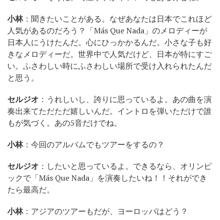
小林
：聞きたいことがある。なぜあなたは日本でこれほど
人気があるのだろう？「Más Que Nada」のメロディーが
日本人にうけたんだ。心にひっかかるんだ。小さな子も好
きなメロディーだ。世界中で人気だけど、日本が特にすご
い。ふさわしい時にふさわしい場所で受け入れられたんだ
と思う。
セルジオ
：うれしいし、誇りに思っているよ。あの曲を演
奏出来てただただ嬉しいんだ。イントロを弾いただけで誰
もが気づく。あの5音だけでね。
小林
：今回のアルバムでもツアーをするの？
セルジオ
：したいと思っているよ。できるなら、オリンピ
ックで「Más Que Nada」を演奏したいね！！それができ
たら最高だ。
小林
：アジアのツアーもだが、ヨーロッパはどう？