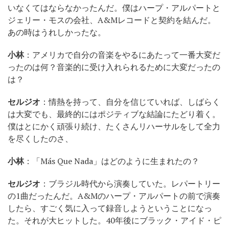
いなくてはならなかったんだ。僕はハープ・アルパートと
ジェリー・モスの会社、A&Mレコードと契約を結んだ。
あの時はうれしかったな。
小林
：アメリカで自分の音楽をやるにあたって一番大変だ
ったのは何？音楽的に受け入れられるために大変だったの
は？
セルジオ
：情熱を持って、自分を信じていれば、しばらく
は大変でも、最終的にはポジティブな結論にたどり着く。
僕はとにかく頑張り続け、たくさんリハーサルをして全力
を尽くしたのさ、
小林
：「Más Que Nada」はどのように生まれたの？
セルジオ
：ブラジル時代から演奏していた。レパートリー
の1曲だったんだ。A&Mのハープ・アルパートの前で演奏
したら、すごく気に入って録音しようということになっ
た。それが大ヒットした。40年後にブラック・アイド・ピ