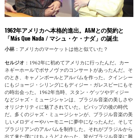
1962年アメリカへ本格的進出。A&Mとの契約と
「Más Que Nada / マシュ・ケ・ナダ」の誕生
小林
：アメリカのマーケットは他と似ていた？
セルジオ
：1962年に初めてアメリカに行ったんだ。カー
ネギーホールでボサノヴァのコンサートがあったんだ。そ
のとき、キャノンボールとアルバムを作った。クインシー
にもジョージ・シリングにもディジー・ガレスピーにもそ
の時出会った。1962年当時、スタン・ゲッツやディジー
などジャズ・ミュージシャンは、ブラジル音楽の美しさや
オリジナリティに魅了されていた。ビバップの後の時代
だ。多くのジャズ・ミュージシャンが、ブラジル音楽の美
しいメロディーやハーモニーに夢中になったんだ。そして
ブラジリアンのアルバムを制作した。それがブラジルから
出て来た僕にはちょうどよかった。皆がブラジル音楽に興