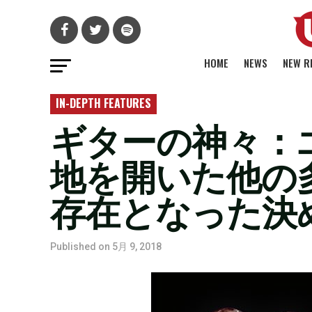
HOME
NEWS
NEW R
IN-DEPTH FEATURES
ギターの神々：
地を開いた他の
存在となった決
Published on
5月 9, 2018