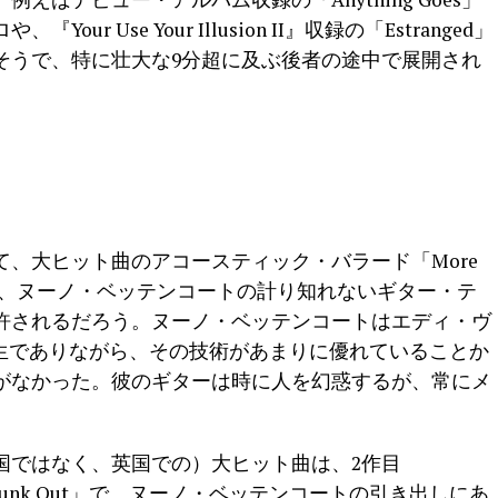
 Use Your Illusion II』収録の「Estranged」
そうで、特に壮大な9分超に及ぶ後者の途中で展開され
、大ヒット曲のアコースティック・バラード「More
ならば、ヌーノ・ベッテンコートの計り知れないギター・テ
許されるだろう。ヌーノ・ベッテンコートはエディ・ヴ
業生でありながら、その技術があまりに優れていることか
がなかった。彼のギターは時に人を幻惑するが、常にメ
国ではなく、英国での）大ヒット曲は、2作目
t The Funk Out」で、ヌーノ・ベッテンコートの引き出しにあ