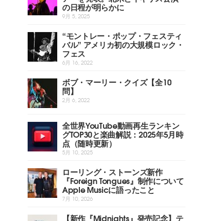
の日程が明らかに
9月 5, 2025
“モントレー・ポップ・フェスティ
バル” アメリカ初の大規模ロック・
フェス
6月 16, 2022
ボブ・マーリー・クイズ【全10
問】
2月 6, 2022
全世界YouTube動画再生ランキン
グTOP30と楽曲解説：2025年5月時
点（随時更新）
5月 10, 2025
ローリング・ストーンズ新作
『Foreign Tongues』制作について
Apple Musicに語ったこと
7月 10, 2026
【新作『Midnights』発売記念】テ