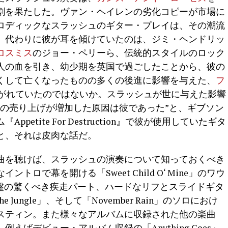
割を果たした。ヴァン・ヘイレンの劣化コピーが市場に
ロディックなスラッシュのギター・プレイは、その潮流
。代わりに彼が耳を傾けていたのは、ジミ・ヘンドリッ
ロスミス
のジョー・ペリーら、伝統的スタイルのロック
人の血を引き、幼少期を英国で過ごしたことから、彼の
くして亡くなったものの多くの後進に影響を与えた、
フ
継がれていたのではないか。スラッシュが世に与えた影響
ールの売り上げが増加した原因は彼であった”と、ギブソン
etite For Destruction』で彼が使用していたギタ
と、それは皮肉な話だ。
曲を聴けば、スラッシュの演奏について知っておくべき
ロで幕を開ける「Sweet Child O‘ Mine」のワウ
ty」終盤の驚くべき疾走パート、ハードなリフとスライドギタ
e Jungle」、そして「November Rain」のソロにおけ
スティン。また様々なアルバムに収録された他の楽曲
ばデビュー・アルバム収録の「Anything Goes」