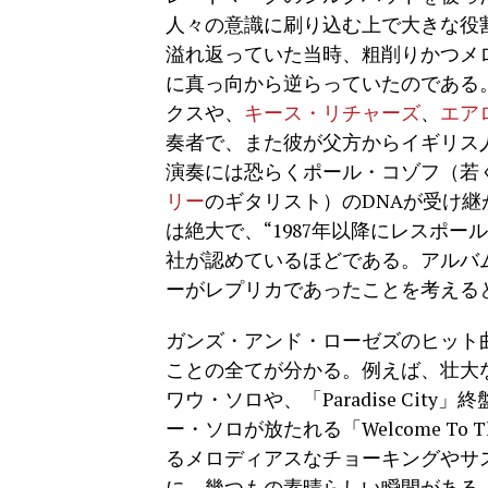
人々の意識に刷り込む上で大きな役
溢れ返っていた当時、粗削りかつメ
に真っ向から逆らっていたのである
クスや、
キース・リチャーズ
、
エア
奏者で、また彼が父方からイギリス
演奏には恐らくポール・コゾフ（若
リー
のギタリスト）のDNAが受け
は絶大で、“1987年以降にレスポ
社が認めているほどである。アルバム『App
ーがレプリカであったことを考える
ガンズ・アンド・ローゼズのヒット
ことの全てが分かる。例えば、壮大なイント
ワウ・ソロや、「Paradise Ci
ー・ソロが放たれる「Welcome To Th
るメロディアスなチョーキングやサ
に、幾つもの素晴らしい瞬間がある。例え