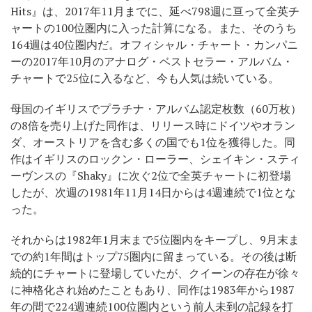
Hits』は、2017年11月までに、延べ798週に亘って全英チ
ャートの100位圏内に入った計算になる。また、そのうち
164週は40位圏内だ。オフィシャル・チャート・カンパニ
ーの2017年10月のアナログ・ベストセラー・アルバム・
チャートで25位に入るなど、今も人気は続いている。
母国のイギリスでプラチナ・アルバム認定枚数（60万枚）
の8倍を売り上げた同作は、リリース時にドイツやオラン
ダ、オーストリアを含む多くの国でも1位を獲得した。同
作はイギリスのロックン・ローラー、シェイキン・スティ
ーヴンスの『Shaky』に次ぐ2位で全英チャートに初登場
したが、次週の1981年11月14日からは4週連続で1位とな
った。
それからは1982年1月末まで5位圏内をキープし、9月末ま
での約1年間はトップ75圏内に留まっている。その後は断
続的にチャートに登場していたが、クイーンの存在が徐々
に神格化され始めたこともあり、同作は1983年から1987
年の間で224週連続100位圏内という前人未到の記録を打