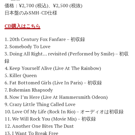
価格：¥2,700 (税込)、¥2,500 (税抜)
日本盤のみSMH-CD仕様
CD購入はこちら
1. 20th Century Fox Fanfare – 初収録
2. Somebody To Love
3. Doing All Right… revisited (Performed by Smile) – 初収
録
4. Keep Yourself Alive (Live At The Rainbow)
5. Killer Queen
6. Fat Bottomed Girls (Live In Paris) – 初収録
7. Bohemian Rhapsody
8. Now I’m Here (Live At Hammersmith Odeon)
9. Crazy Little Thing Called Love
10. Love Of My Life (Rock In Rio) – オーディオは初収録
11. We Will Rock You (Movie Mix) – 初収録
12. Another One Bites The Dust
13. I Want To Break Free