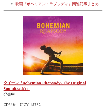
映画『ボヘミアン・ラプソディ』関連記事まとめ
クイーン『Bohemian Rhapsody (The Original
Soundtrack)』
発売中
CD品番：UICY-15762