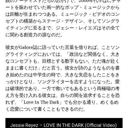
鋭のアーティストたちのおかげで、2000年代半ばにチャ
ートを賑わせていた画一的なポップ・ミュージックから
は距離が生まれつつある。ミュージック・ビデオのコン
セプトの構築からステージ・デザイン、そしてソングラ
イティングに至るまで、ジェシー・レイエズはその全て
に関わる創造力の源なのだ。
彼女がGalore誌に語っていた言葉を借りれば、ことソン
グライティングにおいては、「政治など関係なく、大き
なコンセプトも、目標とする数字もない。ただ魂が赴く
ままに書くだけ」だと言う。彼女が詩のようなものを書
き始めたのは中学生の時で、大きな失恋をしたことをき
っかけとなり、ソングライターを志すようになった。愛
は破壊的であり、一方で救いでもあるという両極端の考
え方を受け入れる彼女は、自らの闇を追求することを恐
れず、「Love In The Dark」でも分かる通り、めくるめ
く恋愛について書くこともできるのだ。
Jessie Reyez – LOVE IN THE DARK (Official Video)