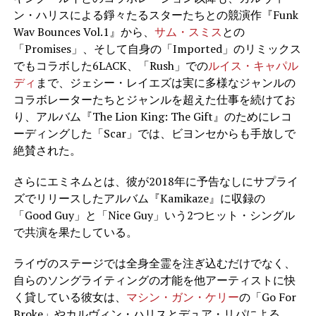
ン・ハリスによる錚々たるスターたちとの競演作『Funk
Wav Bounces Vol.1』から、
サム・スミス
との
「Promises」、そして自身の「Imported」のリミックス
でもコラボした6LACK、「Rush」での
ルイス・キャパル
ディ
まで、ジェシー・レイエズは実に多様なジャンルの
コラボレーターたちとジャンルを超えた仕事を続けてお
り、アルバム『The Lion King: The Gift』のためにレコ
ーディングした「Scar」では、ビヨンセからも手放しで
絶賛された。
さらにエミネムとは、彼が2018年に予告なしにサプライ
ズでリリースしたアルバム『Kamikaze』に収録の
「Good Guy」と「Nice Guy」いう2つヒット・シングル
で共演を果たしている。
ライヴのステージでは全身全霊を注ぎ込むだけでなく、
自らのソングライティングの才能を他アーティストに快
く貸している彼女は、
マシン・ガン・ケリー
の「Go For
Broke」やカルヴィン・ハリスとデュア・リパによる