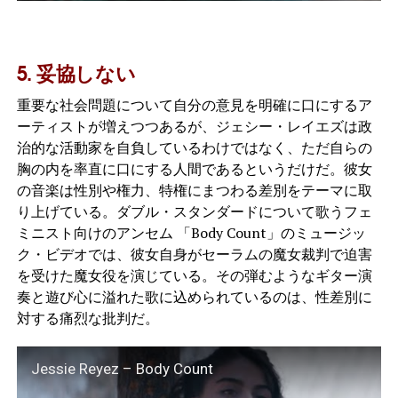
5. 妥協しない
重要な社会問題について自分の意見を明確に口にするア
ーティストが増えつつあるが、ジェシー・レイエズは政
治的な活動家を自負しているわけではなく、ただ自らの
胸の内を率直に口にする人間であるというだけだ。彼女
の音楽は性別や権力、特権にまつわる差別をテーマに取
り上げている。ダブル・スタンダードについて歌うフェ
ミニスト向けのアンセム 「Body Count」のミュージッ
ク・ビデオでは、彼女自身がセーラムの魔女裁判で迫害
を受けた魔女役を演じている。その弾むようなギター演
奏と遊び心に溢れた歌に込められているのは、性差別に
対する痛烈な批判だ。
Jessie Reyez – Body Count