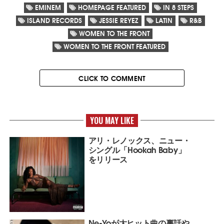
EMINEM
HOMEPAGE FEATURED
IN 8 STEPS
ISLAND RECORDS
JESSIE REYEZ
LATIN
R&B
WOMEN TO THE FRONT
WOMEN TO THE FRONT FEATURED
CLICK TO COMMENT
YOU MAY LIKE
アリ・レノックス、ニュー・
シングル「Hookah Baby」
をリリース
Ne-Yoが大ヒット曲の裏話や