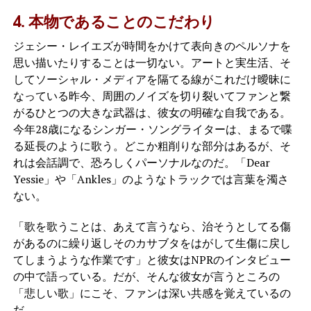
4. 本物であることのこだわり
ジェシー・レイエズが時間をかけて表向きのペルソナを
思い描いたりすることは一切ない。アートと実生活、そ
してソーシャル・メディアを隔てる線がこれだけ曖昧に
なっている昨今、周囲のノイズを切り裂いてファンと繋
がるひとつの大きな武器は、彼女の明確な自我である。
今年28歳になるシンガー・ソングライターは、まるで喋
る延長のように歌う。どこか粗削りな部分はあるが、そ
れは会話調で、恐ろしくパーソナルなのだ。「Dear
Yessie」や「Ankles」のようなトラックでは言葉を濁さ
ない。
「歌を歌うことは、あえて言うなら、治そうとしてる傷
があるのに繰り返しそのカサブタをはがして生傷に戻し
てしまうような作業です」と彼女はNPRのインタビュー
の中で語っている。だが、そんな彼女が言うところの
「悲しい歌」にこそ、ファンは深い共感を覚えているの
だ。