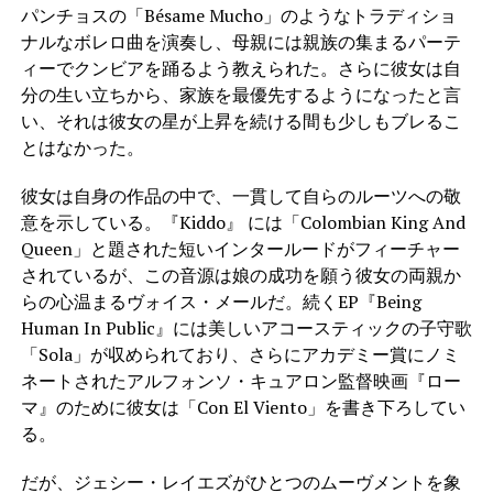
パンチョスの「Bésame Mucho」のようなトラディショ
ナルなボレロ曲を演奏し、母親には親族の集まるパーテ
ィーでクンビアを踊るよう教えられた。さらに彼女は自
分の生い立ちから、家族を最優先するようになったと言
い、それは彼女の星が上昇を続ける間も少しもブレるこ
とはなかった。
彼女は自身の作品の中で、一貫して自らのルーツへの敬
意を示している。『Kiddo』 には「Colombian King And
Queen」と題された短いインタールードがフィーチャー
されているが、この音源は娘の成功を願う彼女の両親か
らの心温まるヴォイス・メールだ。続くEP『Being
Human In Public』には美しいアコースティックの子守歌
「Sola」が収められており、さらにアカデミー賞にノミ
ネートされたアルフォンソ・キュアロン監督映画『ロー
マ』のために彼女は「Con El Viento」を書き下ろしてい
る。
だが、ジェシー・レイエズがひとつのムーヴメントを象