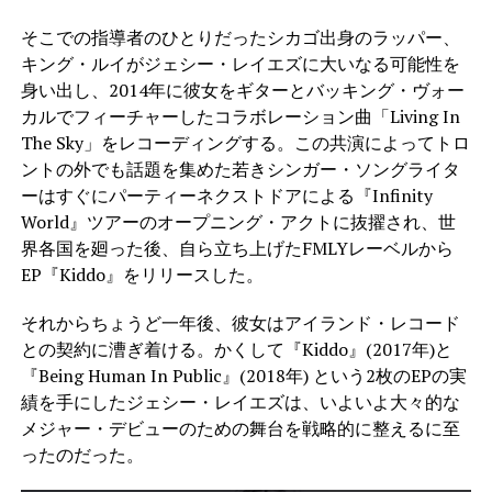
そこでの指導者のひとりだったシカゴ出身のラッパー、
キング・ルイがジェシー・レイエズに大いなる可能性を
身い出し、2014年に彼女をギターとバッキング・ヴォー
カルでフィーチャーしたコラボレーション曲「Living In
The Sky」をレコーディングする。この共演によってトロ
ントの外でも話題を集めた若きシンガー・ソングライタ
ーはすぐにパーティーネクストドアによる『Infinity
World』ツアーのオープニング・アクトに抜擢され、世
界各国を廻った後、自ら立ち上げたFMLYレーベルから
EP『Kiddo』をリリースした。
それからちょうど一年後、彼女はアイランド・レコード
との契約に漕ぎ着ける。かくして『Kiddo』(2017年)と
『Being Human In Public』(2018年) という2枚のEPの実
績を手にしたジェシー・レイエズは、いよいよ大々的な
メジャー・デビューのための舞台を戦略的に整えるに至
ったのだった。