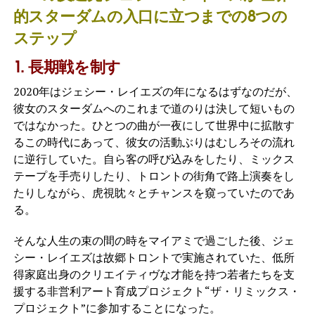
的スターダムの入口に立つまでの8つの
ステップ
1. 長期戦を制す
2020年はジェシー・レイエズの年になるはずなのだが、
彼女のスターダムへのこれまで道のりは決して短いもの
ではなかった。ひとつの曲が一夜にして世界中に拡散す
るこの時代にあって、彼女の活動ぶりはむしろその流れ
に逆行していた。自ら客の呼び込みをしたり、ミックス
テープを手売りしたり、トロントの街角で路上演奏をし
たりしながら、虎視眈々とチャンスを窺っていたのであ
る。
そんな人生の束の間の時をマイアミで過ごした後、ジェ
シー・レイエズは故郷トロントで実施されていた、低所
得家庭出身のクリエイティヴな才能を持つ若者たちを支
援する非営利アート育成プロジェクト“ザ・リミックス・
プロジェクト”に参加することになった。