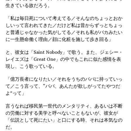
生きている故だろう。
「私は毎日死について考えてる／そんなのちょっとおか
しいって言われてきた／だけど私は昔からずっとちょっ
と普通じゃなかった気がしてる／それも私がバカみたい
に一生懸命働く理由／顔に化粧を施して歩き回る」
と、彼女は「Saint Nobody」で歌う。また、ジェシー・
レイエズは「Great One」の中でもこれに似た感情を表
現し、こう歌っている。
「億万長者になりたい／それをうちのパパに持っていっ
て／こう言って、“パパ、あんたが欲しがってたやつだ
よ”って」
言うなれば移民第一世代のメンタリティ、あるいは不断
の労働に対する美学と呼べないこともないが、彼女が
「伝説として死にたい」と口にする時、それは本気なの
だ。