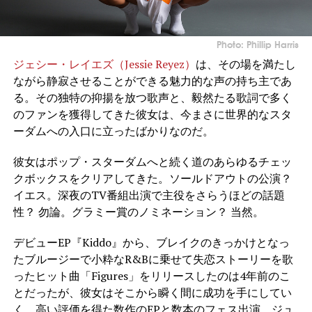
Photo: Phillip Harris
ジェシー・レイエズ（Jessie Reyez）
は、その場を満たし
ながら静寂させることができる魅力的な声の持ち主であ
る。その独特の抑揚を放つ歌声と、毅然たる歌詞で多く
のファンを獲得してきた彼女は、今まさに世界的なスタ
ーダムへの入口に立ったばかりなのだ。
彼女はポップ・スターダムへと続く道のあらゆるチェッ
クボックスをクリアしてきた。ソールドアウトの公演？
イエス。深夜のTV番組出演で主役をさらうほどの話題
性？ 勿論。グラミー賞のノミネーション？ 当然。
デビューEP『Kiddo』から、ブレイクのきっかけとなっ
たブルージーで小粋なR&Bに乗せて失恋ストーリーを歌
ったヒット曲「Figures」をリリースしたのは4年前のこ
とだったが、彼女はそこから瞬く間に成功を手にしてい
く。高い評価を得た数作のEPと数本のフェス出演、ジュ