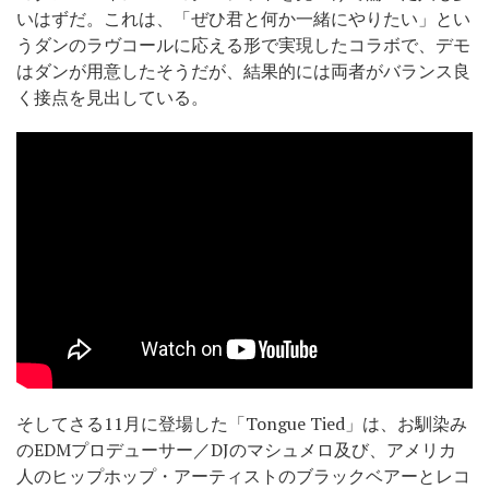
いはずだ。これは、「ぜひ君と何か一緒にやりたい」とい
うダンのラヴコールに応える形で実現したコラボで、デモ
はダンが用意したそうだが、結果的には両者がバランス良
く接点を見出している。
そしてさる11月に登場した「Tongue Tied」は、お馴染み
のEDMプロデューサー／DJのマシュメロ及び、アメリカ
人のヒップホップ・アーティストのブラックベアーとレコ