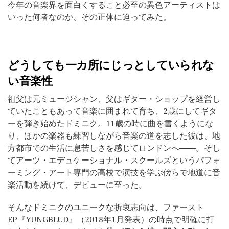
今年の音楽界を面白くすること必至の異色アーティストは
いった何者なのか、その正体に迫ってみた。
どうしても一カ所にじっとしていられな
い音楽性
祖父は元ミュージシャン、父はギター・ショップを経営し
ていたこともあって音楽に囲まれて育ち、2歳にしてギタ
ーを弾き始めたドミニク。11歳の時に曲を書くようにな
り、ほかの楽器も練習しながら音楽の道を志した彼は、地
方都市での生活に息苦しさを感じてロンドンへ――。そし
てアーツ・エデュケーショナル・スクールズというパフォ
ーミング・アート専門の高校で演技を学ぶ傍らで地道に音
楽活動を続けて、デビューに至った。
そんなドミニクのユニークな折衷志向は、ファースト
EP『YUNGBLUD』（2018年1月発表）の時点で明確に打