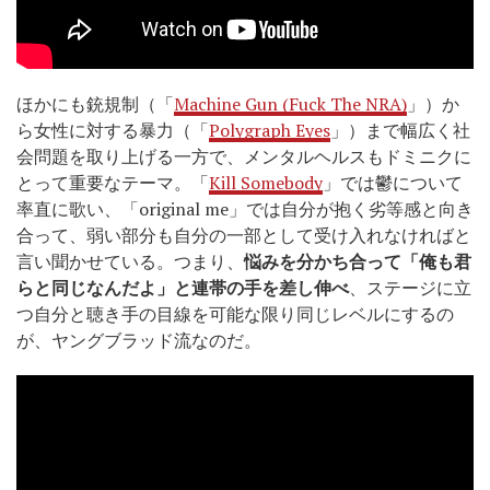
ほかにも銃規制（「
Machine Gun (Fuck The NRA)
」）か
ら女性に対する暴力（「
Polygraph Eyes
」）まで幅広く社
会問題を取り上げる一方で、メンタルヘルスもドミニクに
とって重要なテーマ。「
Kill Somebody
」では鬱について
率直に歌い、「original me」では自分が抱く劣等感と向き
合って、弱い部分も自分の一部として受け入れなければと
言い聞かせている。つまり、
悩みを分かち合って「俺も君
らと同じなんだよ」と連帯の手を差し伸べ
、ステージに立
つ自分と聴き手の目線を可能な限り同じレベルにするの
が、ヤングブラッド流なのだ。