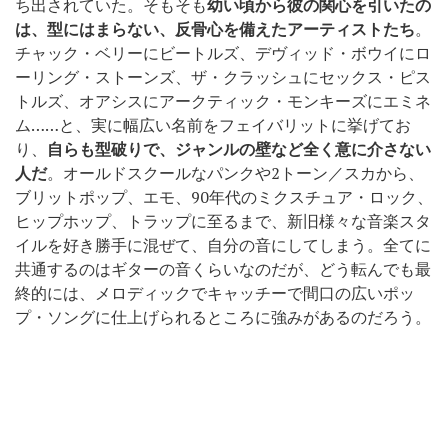
ち出されていた。そもそも
幼い頃から彼の関心を引いたの
は、型にはまらない、反骨心を備えたアーティストたち
。
チャック・ベリーにビートルズ、デヴィッド・ボウイにロ
ーリング・ストーンズ、ザ・クラッシュにセックス・ピス
トルズ、オアシスにアークティック・モンキーズにエミネ
ム……と、実に幅広い名前をフェイバリットに挙げてお
り、
自らも型破りで、ジャンルの壁など全く意に介さない
人だ
。オールドスクールなパンクや2トーン／スカから、
ブリットポップ、エモ、90年代のミクスチュア・ロック、
ヒップホップ、トラップに至るまで、新旧様々な音楽スタ
イルを好き勝手に混ぜて、自分の音にしてしまう。全てに
共通するのはギターの音くらいなのだが、どう転んでも最
終的には、メロディックでキャッチーで間口の広いポッ
プ・ソングに仕上げられるところに強みがあるのだろう。