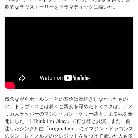
劇的なラヴストーリーをドラマティックに描いた。
残念ながらホールジーとの関係は長続きしなかったもの
の、トラヴィスとは着々と親交を深めたドミニクは、アメ
リカ人ラッパーのマシン・ガン・ケリー共々、エモ魂を全
開にした「I Think I’m Okay」で再び彼と共演。また、前
述したシングル曲「original me」にイマジン・ドラゴンズ
のダン・レイノルズのクレジットを見つけて驚いた人も多