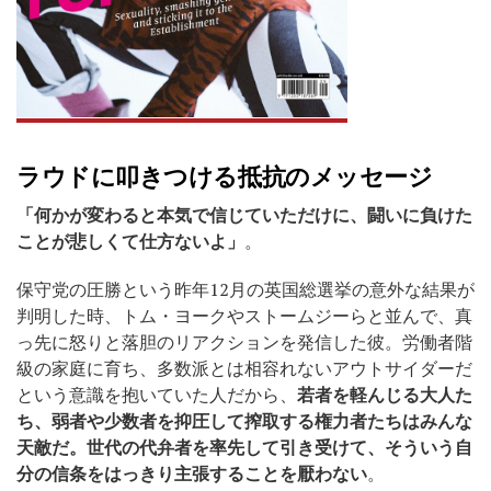
ラウドに叩きつける抵抗のメッセージ
「何かが変わると本気で信じていただけに、闘いに負けた
ことが悲しくて仕方ないよ」
。
保守党の圧勝という昨年12月の英国総選挙の意外な結果が
判明した時、トム・ヨークやストームジーらと並んで、真
っ先に怒りと落胆のリアクションを発信した彼。労働者階
級の家庭に育ち、多数派とは相容れないアウトサイダーだ
という意識を抱いていた人だから、
若者を軽んじる大人た
ち、弱者や少数者を抑圧して搾取する権力者たちはみんな
天敵だ。世代の代弁者を率先して引き受けて、そういう自
分の信条をはっきり主張することを厭わない
。