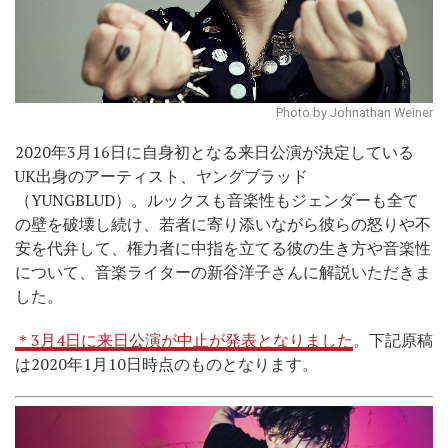
Photo by Johnathan Weiner
2020年3月16日に自身初となる来日公演が決定している
UK出身のアーティスト、ヤングブラッド
（YUNGBLUD）。ルックスも音楽性もジェンダーも全て
の壁を破壊し続け、若者に寄り添いながら彼らの怒りや不
安を代弁して、権力者に中指を立てる彼の生き方や音楽性
について、音楽ライターの新谷洋子さんに解説いただきま
した。
＊3月4日に来日公演が中止が発表となりました
。下記原稿
は2020年1月10日時点のものとなります。