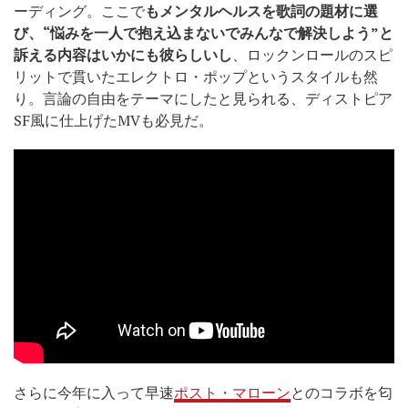
ーディング。ここで
もメンタルヘルスを歌詞の題材に選
び、“悩みを一人で抱え込まないでみんなで解決しよう”と
訴える内容はいかにも彼らしいし
、ロックンロールのスピ
リットで貫いたエレクトロ・ポップというスタイルも然
り。言論の自由をテーマにしたと見られる、ディストピア
SF風に仕上げたMVも必見だ。
さらに今年に入って早速
ポスト・マローン
とのコラボを匂