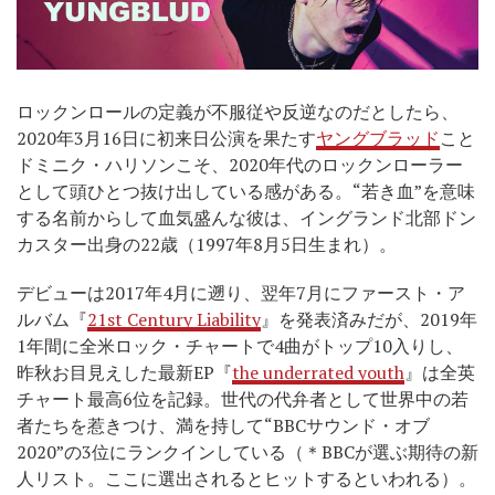
ロックンロールの定義が不服従や反逆なのだとしたら、
2020年3月16日に初来日公演を果たす
ヤングブラッド
こと
ドミニク・ハリソンこそ、2020年代のロックンローラー
として頭ひとつ抜け出している感がある。“若き血”を意味
する名前からして血気盛んな彼は、イングランド北部ドン
カスター出身の22歳（1997年8月5日生まれ）。
デビューは2017年4月に遡り、翌年7月にファースト・ア
ルバム『
21st Century Liability
』を発表済みだが、2019年
1年間に全米ロック・チャートで4曲がトップ10入りし、
昨秋お目見えした最新EP『
the underrated youth
』は全英
チャート最高6位を記録。世代の代弁者として世界中の若
者たちを惹きつけ、満を持して“BBCサウンド・オブ
2020”の3位にランクインしている（＊BBCが選ぶ期待の新
人リスト。ここに選出されるとヒットするといわれる）。