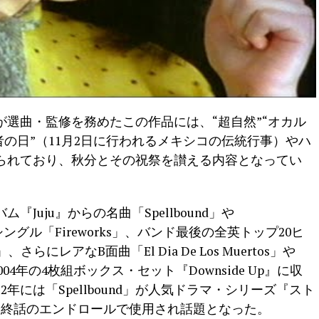
選曲・監修を務めたこの作品には、“超自然”“オカル
者の日”（11月2日に行われるメキシコの伝統行事）やハ
られており、秋分とその祝祭を讃える内容となってい
『Juju』からの名曲「Spellbound」や
シングル「Fireworks」、バンド最後の全英トップ20ヒ
、さらにレアなB面曲「El Dia De Los Muertos」や
らも2004年の4枚組ボックス・セット『Downside Up』に収
2年には「Spellbound」が人気ドラマ・シリーズ『スト
最終話のエンドロールで使用され話題となった。