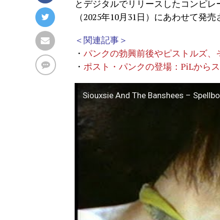
とデジタルでリリースしたコンピレーシ
（2025年10月31日）にあわせて発
＜関連記事＞
・
パンクの勃興前後やピストルズ、
・
ポスト・パンクの登場：PiLから
Siouxsie And The Banshees – Spellbou