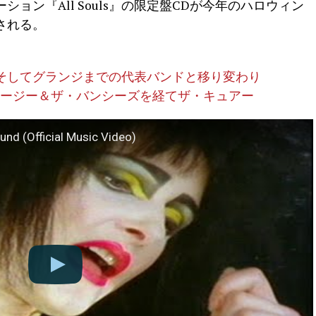
ョン『All Souls』の限定盤CDが今年のハロウィン
売される。
そしてグランジまでの代表バンドと移り変わり
スージー＆ザ・バンシーズを経てザ・キュアー
nd (Official Music Video)