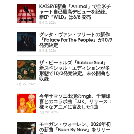
KATSEYE新曲「Animal」で全米チ
ャート自己最高デビューを記録。
新EP『WILD』は8/8 発売
8月 5, 2026
グレタ・ヴァン・フリートの新作
『Palace For The People』が10/9
発売決定
8月 4, 2026
ザ・ビートルズ『Rubber Soul』
新スペシャル・エディションが多
形態で10/2発売決定。未公開曲も
収録
7月 29, 2026
今年サマソニ出演のmgk、千葉雄
喜とのコラボ曲「JJK」リリース：
様々なアニメに言及した1曲
7月 29, 2026
モーガン・ウォーレン、2026年初
の新曲「Been By Now」をリリー