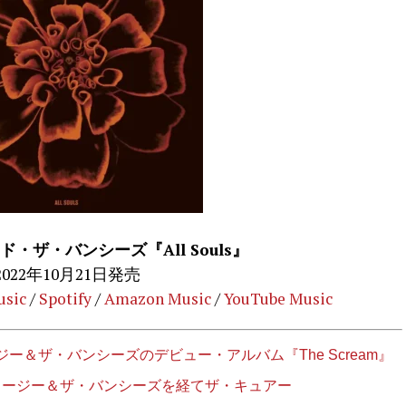
・ザ・バンシーズ『All Souls』
2022年10月21日発売
usic
/
Spotify
/
Amazon Music
/
YouTube Music
＆ザ・バンシーズのデビュー・アルバム『The Scream』
スージー＆ザ・バンシーズを経てザ・キュアー