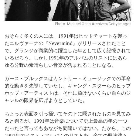
Photo: Michael Ochs Archives/Getty Images
おそらく多くの人には、1991年はヒットチャートを襲っ
たニルヴァーナの『Nevermind』がリリースされたこと
で、グランジが商業的に躍進した年として広く記憶されて
いるだろう。しかし1991年のアルバムのリストにはあら
ゆる分野の素晴らしい音楽が含まれることになる。
ガース・ブルックスはカントリー・ミュージックでの革命
的な動きを先導していたし、ギャング・スターらのヒップ
ホップ・アーティストは、それに負けないくらい自らのジ
ャンルの限界を広げようとしていた。
ちょっと表面を引っ掻いてその下に隠されたものを見てみ
ると判るが、1991年は音楽について史上最高の年の一つ
だったと言ってもあながち間違いではない。だから、この
1991年のベスト・アルバムのリストを、全ての興味津々