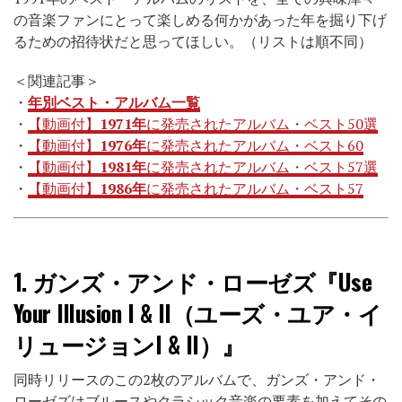
の音楽ファンにとって楽しめる何かがあった年を掘り下げ
るための招待状だと思ってほしい。（リストは順不同）
＜関連記事＞
・
年別ベスト・アルバム一覧
・
【動画付】
1971年
に発売されたアルバム・ベスト50選
・
【動画付】
1976年
に発売されたアルバム・ベスト60
・
【動画付】
1981年
に発売されたアルバム・ベスト57選
・
【動画付】
1986年
に発売されたアルバム・ベスト57
1.
ガンズ・アンド・ローゼズ『Use
Your Illusion I & II（ユーズ・ユア・イ
リュージョンI & II）』
同時リリースのこの2枚のアルバムで、ガンズ・アンド・
ローゼズはブルースやクラシック音楽の要素を加えてその