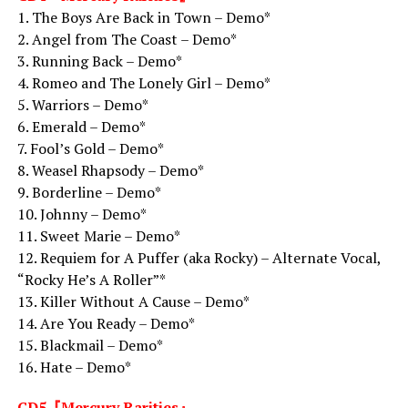
1. The Boys Are Back in Town – Demo*
2. Angel from The Coast – Demo*
3. Running Back – Demo*
4. Romeo and The Lonely Girl – Demo*
5. Warriors – Demo*
6. Emerald – Demo*
7. Fool’s Gold – Demo*
8. Weasel Rhapsody – Demo*
9. Borderline – Demo*
10. Johnny – Demo*
11. Sweet Marie – Demo*
12. Requiem for A Puffer (aka Rocky) – Alternate Vocal,
“Rocky He’s A Roller”*
13. Killer Without A Cause – Demo*
14. Are You Ready – Demo*
15. Blackmail – Demo*
16. Hate – Demo*
CD5『Mercury Rarities』