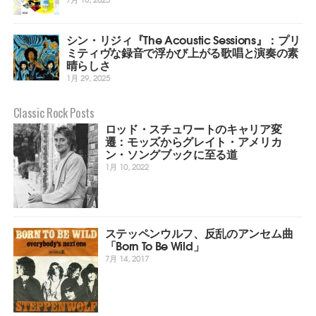
シン・リジィ『The Acoustic Sessions』：プリ
ミティヴな録音で浮かび上がる歌唱と演奏の素
晴らしさ
1月 29, 2025
Classic Rock Posts
ロッド・スチュワートのキャリア変
遷：モッズからグレイト・アメリカ
ン・ソングブックに至る道
1月 10, 2022
ステッペンウルフ、反乱のアンセム曲
「Born To Be Wild」
7月 14, 2017