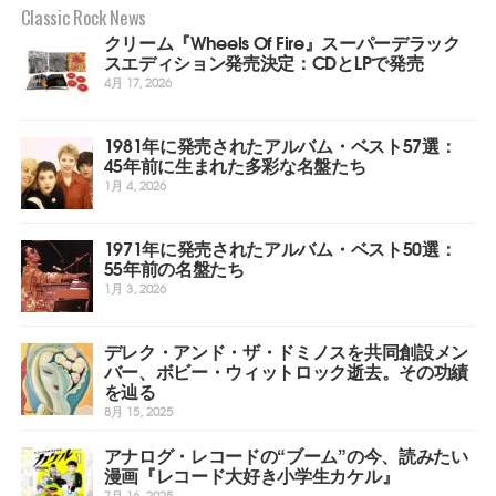
Classic Rock News
クリーム『Wheels Of Fire』スーパーデラック
スエディション発売決定：CDとLPで発売
4月 17, 2026
1981年に発売されたアルバム・ベスト57選：
45年前に生まれた多彩な名盤たち
1月 4, 2026
1971年に発売されたアルバム・ベスト50選：
55年前の名盤たち
1月 3, 2026
デレク・アンド・ザ・ドミノスを共同創設メン
バー、ボビー・ウィットロック逝去。その功績
を辿る
8月 15, 2025
アナログ・レコードの“ブーム”の今、読みたい
漫画『レコード大好き小学生カケル』
7月 16, 2025