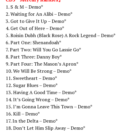
1. S & M – Demo*
2. Waiting for An Alibi – Demo*
3. Got to Give It Up – Demo*
4. Get Out of Here – Demo*
5. Roisin Dubh (Black Rose) A Rock Legend – Demo*
6. Part One: Shenandoah*
7. Part Two: Will You Go Lassie Go*
8. Part Three: Danny Boy*
9. Part Four: The Mason’s Apron*
10. We Will Be Strong – Demo*
11. Sweetheart – Demo*
12. Sugar Blues – Demo*
13. Having A Good Time – Demo*
14. It’s Going Wrong – Demo*
15. I’m Gonna Leave This Town – Demo*
16. Kill – Demo*
17. In the Delta – Demo*
18. Don’t Let Him Slip Away – Demo*