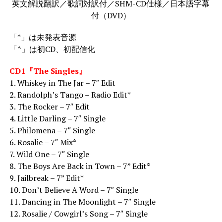
英文解説翻訳／歌詞対訳付／SHM-CD仕様／日本語字幕
付（DVD）
「*」は未発表音源
「^」は初CD、初配信化
CD1『The Singles』
1. Whiskey in The Jar – 7″ Edit
2. Randolph’s Tango – Radio Edit*
3. The Rocker – 7″ Edit
4. Little Darling – 7″ Single
5. Philomena – 7″ Single
6. Rosalie – 7″ Mix*
7. Wild One – 7″ Single
8. The Boys Are Back in Town – 7” Edit*
9. Jailbreak – 7” Edit*
10. Don’t Believe A Word – 7″ Single
11. Dancing in The Moonlight – 7″ Single
12. Rosalie / Cowgirl’s Song – 7″ Single