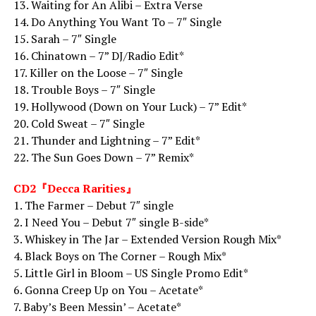
13. Waiting for An Alibi – Extra Verse
14. Do Anything You Want To – 7″ Single
15. Sarah – 7″ Single
16. Chinatown – 7” DJ/Radio Edit*
17. Killer on the Loose – 7″ Single
18. Trouble Boys – 7″ Single
19. Hollywood (Down on Your Luck) – 7” Edit*
20. Cold Sweat – 7″ Single
21. Thunder and Lightning – 7” Edit*
22. The Sun Goes Down – 7” Remix*
CD2『Decca Rarities』
1. The Farmer – Debut 7″ single
2. I Need You – Debut 7″ single B-side*
3. Whiskey in The Jar – Extended Version Rough Mix*
4. Black Boys on The Corner – Rough Mix*
5. Little Girl in Bloom – US Single Promo Edit*
6. Gonna Creep Up on You – Acetate*
7. Baby’s Been Messin’ – Acetate*