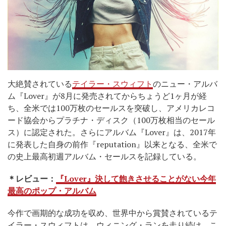
大絶賛されている
テイラー・スウィフト
のニュー・アルバ
ム『Lover』が8月に発売されてからちょうど1ヶ月が経
ち、全米では100万枚のセールスを突破し、アメリカレコ
ード協会からプラチナ・ディスク（100万枚相当のセール
ス）に認定された。さらにアルバム『Lover』は、2017年
に発表した自身の前作『reputation』以来となる、全米で
の史上最高初週アルバム・セールスを記録している。
＊レビュー：
『Lover』決して飽きさせることがない今年
最高のポップ・アルバム
今作で画期的な成功を収め、世界中から賞賛されているテ
イラー・スウィフトは、ウィニング・ランを走り続け、こ