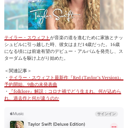
テイラー・スウィフト
が音楽の道を進むために家族とナッ
シュビルに引っ越した時、彼女はまだ14歳だった。16歳
になる頃には前途有望のデビュー・アルバムを発売し、ス
ターダムを駆け上がり始めた。
＜関連記事＞
・
テイラー・スウィフト最新作『Red (Taylor’s Version)』
予約開始。9曲の未発表曲
・
『folklore』解説：コロナ禍でどう生まれ、何が込めら
れ、過去作と何が違うのか