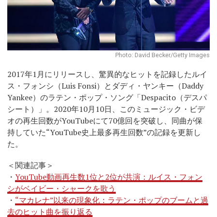
Photo: David Becker/Getty Images
2017年1月にリリースし、驚異的なヒットを記録したルイ
ス・フォンシ（Luis Fonsi）とダディ・ヤンキー（Daddy
Yankee）のラテン・ポップ・ソング「Despacito（デスパ
シート）」。2020年10月10日、このミュージック・ビデ
オの再生回数がYouTubeにて70億回を突破し、同曲が保
持していた“YouTube史上最多再生回数”の記録を更新し
た。
＜関連記事＞
・
YouTube動画再生数1位と2位が共演：ルイス・フォン
シがベイビー・シャークを歌う
・
“マカレナ”以来の現象化：ラテン・ポップのブームと過
去のヒット曲を振り返る