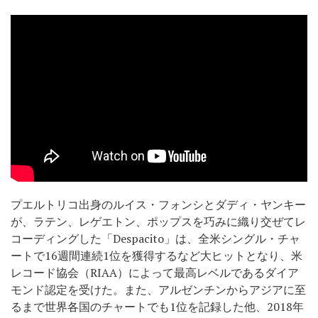
プエルトリコ出身のルイス・フォンシとダディ・ヤンキー
が、ラテン、レゲエトン、ポップスを巧みに織り交ぜてレ
コーディングした「Despacito」は、全米シングル・チャ
ートで16週間連続1位を獲得するなど大ヒットとなり、米
レコード協会（RIAA）によって最高レベルであるダイア
モンド認定を受けた。また、アルゼンチンからアジアに至
るまで世界各国のチャートでも1位を記録した他、2018年