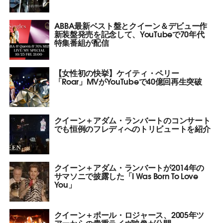
ABBA最新ベスト盤とクイーン＆デビュー作
新装盤発売を記念して、YouTubeで70年代
特集番組が配信
【女性初の快挙】ケイティ・ペリー
「Roar」MVがYouTubeで40億回再生突破
クイーン＋アダム・ランバートのコンサート
でも恒例のフレディへのトリビュートを紹介
クイーン＋アダム・ランバートが2014年の
サマソニで披露した「I Was Born To Love
You」
クイーン＋ポール・ロジャース、2005年ツ
アーからの貴重ライヴ映像が公開