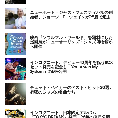
ニューポート・ジャズ・フェスティバルの創
始者、ジョージ・T・ウェインが95歳で逝去
映画『ソウルフル・ワールド』を題材にした
巡回展がニューオーリンズ・ジャズ博物館か
ら開催
インコグニート、デビュー40周年を祝うBOX
セット発売を記念し「You Are In My
System」のMV公開
チェット・ベイカーのベスト・ヒット20選 :
必聴のジャズの名曲たち
インコグニート、日本限定アルバム
『TOKYO DREAMS』発売。96年の来日公演