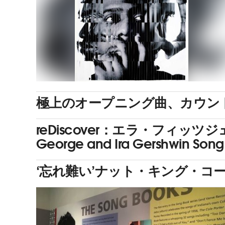
極上のオープニング曲、カウント・ベイ
reDiscover：エラ・フィッツジェラルド
George and Ira Gershwin Son
‘忘れ難い’ナット・キング・コール究