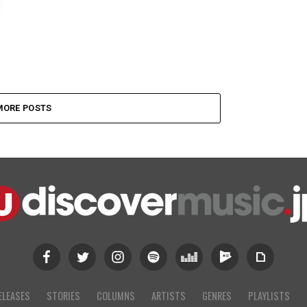
MORE POSTS
ELEASES
STORIES
COLUMNS
ARTISTS
GENRES
PLAYLISTS