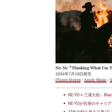
Ne-Yo『Thinking What I’m 
2026年7月10日発売
iTunes Stores
/
Apple Music
/
S
NE-YO × 三浦大知：Blu
NE-YOが自身のキャリアを
13年の時を超えて再ブレイクし