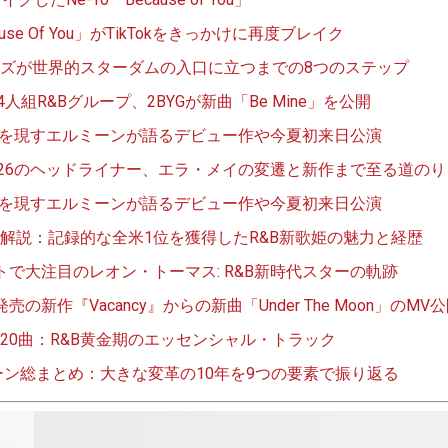
use Of You」がTikTokをきっかけに再度ブレイク
ズが世界的スターダムの入口に立つまでの8つのステップ
4人組R&Bグループ、2BYGが新曲「Be Mine」を公開
角を現すエルミーンが語るデビュー作や今夏初来日公演
TIVAL’26のヘッドライナー、エラ・メイの変遷と新作まで至る道のり
角を現すエルミーンが語るデビュー作や今夏初来日公演
解説：記録的な全米1位を獲得したR&B新歌姫の魅力と経歴
トで大注目のレオン・トーマス: R&B新時代スターの軌跡
新作『Vacancy』からの新曲「Under The Moon」のMV
ト20曲：R&B黄金期のエッセンシャル・トラック
シーン総まとめ：大きな変革の10年を9つの要素で振り返る