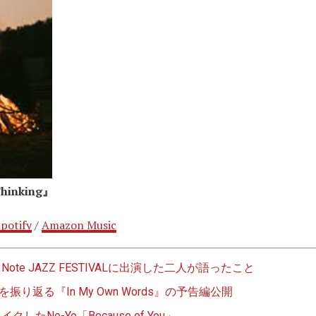
Thinking』
potify
/
Amazon Music
e Note JAZZ FESTIVALに出演した二人が語ったこと
振り返る『In My Own Words』の予告編公開
たNe-Yo「Because of You」