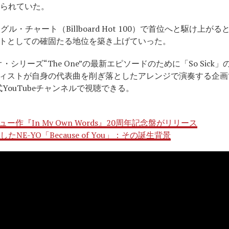
く知られていた。
ングル・チャート（Billboard Hot 100）で首位へと駆け上が
トとしての確固たる地位を築き上げていった。
のビデオ・シリーズ“The One”の最新エピソードのために「So Si
ィストが自身の代表曲を削ぎ落としたアレンジで演奏する企画
cの公式YouTubeチャンネルで視聴できる。
デビュー作『In My Own Words』20周年記念盤がリリース
NE-YO「Because of You」：その誕生背景