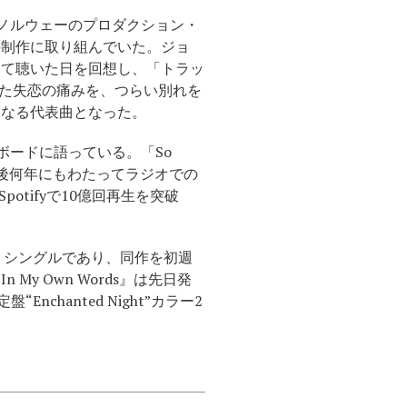
、ノルウェーのプロダクション・
の制作に取り組んでいた。ジョ
を初めて聴いた日を回想し、「トラッ
た失恋の痛みを、つらい別れを
となる代表曲となった。
ボードに語っている。「So
その後何年にもわたってラジオでの
tifyで10億回再生を突破
カンド・シングルであり、同作を初週
My Own Words』は先日発
hanted Night”カラー2