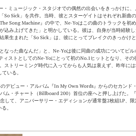
ソニー・ミュージック・スタジオでの偶然の出会いをきっかけに
So Sick」を共作。当時、彼とスターゲイトはそれぞれ新曲
e Song Machine』の中で、Ne-Yoはこの曲のトラック
が込み上げてきた」と明かしている。彼は、自身が当時経験し
果生まれた「So Sick」は、彼にとってブレイクのきっかけ
となった曲なんだ」と、Ne-Yoは後に同曲の成功についてビル
ーティストとしてのNe-Yoにとって初のNo.1ヒットとなり、
ストリーミング時代に入ってからも人気は衰えず、昨年にはSpo
果たしている。
2006年のデビュー・アルバム『In My Own Words』からのセ
・チャート（Billboard 200）首位の座へと押し上げた。『In 
して、アニバーサリー・エディションが通常盤2枚組LP、限定盤“Enc
いる。