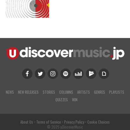
NEWS
NEW RELEASES
STORIES
COLUMNS
ARTISTS
GENRES
PLAYLISTS
QUIZZES
WIN
About Us
•
Terms of Service
•
Privacy Policy
•
Cookie Choices
© 2025 uDiscoverMusic