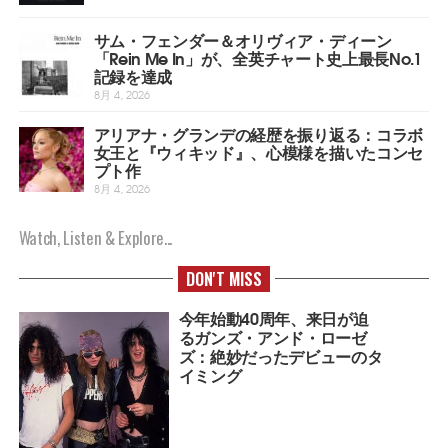
サム・フェンダー＆オリヴィア・ディーン
「Rein Me In」が、全英チャート史上最長No.1
記録を達成
8月 4, 2026
アリアナ・グランデの経歴を振り返る：コラボ
女王と『ウィキッド』、心模様を描いたコンセ
プト作
8月 4, 2026
Watch, Listen & Explore...
DON'T MISS
今年始動40周年、来日が迫
るガンズ・アンド・ローゼ
ズ：絶妙だったデビューのタ
イミング