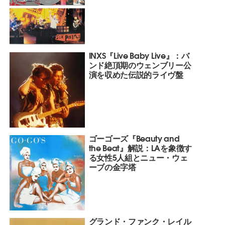
INXS『Live Baby Live』：バ
ンド絶頂期のウェンブリー公
演を収めた伝説的ライヴ盤
ゴーゴーズ『Beauty and
the Beat』解説：LAを象徴す
る女性5人組とニュー・ウェ
ーブの金字塔
グランド・ファンク・レイル