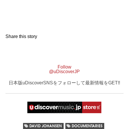
Share this story
Follow
@uDiscoverJP
日本版uDiscoverSNSをフォローして最新情報をGET!!
DAVID JOHANSEN
DOCUMENTARIES