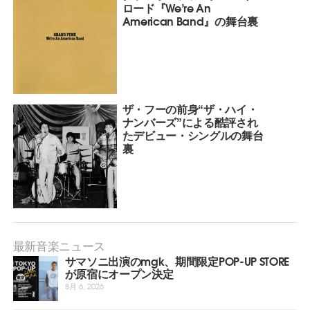
ロード『We’re An
American Band』の舞台裏
ザ・フーの前身“ザ・ハイ・
ナンバーズ”による酷評され
たデビュー・シングルの舞台
裏
最新音楽ニュース
サマソニ出演のmgk、期間限定POP-UP STORE
が原宿にオープン決定
8月 6, 2026