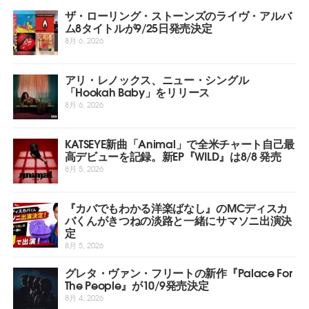
ザ・ローリング・ストーンズのライヴ・アルバ
ム8タイトルが9/25日発売決定
8月 6, 2026
アリ・レノックス、ニュー・シングル
「Hookah Baby」をリリース
8月 6, 2026
KATSEYE新曲「Animal」で全米チャート自己最
高デビューを記録。新EP『WILD』は8/8 発売
8月 5, 2026
『カバでもわかる洋楽ばなし』のMCディスカ
バくんがきつねの淡路と一緒にサマソニ出演決
定
8月 5, 2026
グレタ・ヴァン・フリートの新作『Palace For
The People』が10/9発売決定
8月 4, 2026