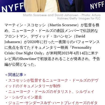
Martin Scorcese and David Johansen - Photo: Arturo
Holmes/Getty Images for FLC
マーティン・スコセッシ（Martin Scorsese）が監督を務
め、ニューヨーク・ドールズの創設メンバーで伝説的な
フロントマン、デヴィッド・ヨハンセン（David
Johansen）が2020年に行った一夜限りのパフォーマンス
に焦点を当てたドキュメンタリー映画『Personality
Crisis: One Night Only』が米時間2023年4月14日に米テ
レビ局のShowtimeで初放送されることが発表され、予告
編が公開となった。
＜関連記事＞
・
スコセッシが監督するニューヨーク・ドールズのデヴ
ィッドのドキュメンタリーが制作
・
ニューヨーク・ドールズのギタリスト、シルヴェイ
ン・シルヴェイン逝去
・
ジョニー･サンダース&ザ･ハートブレイカーズのギタ