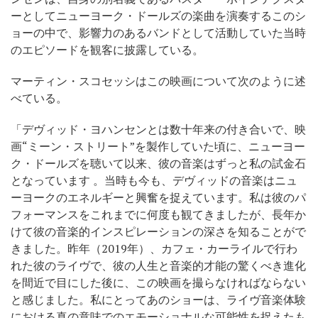
ーとしてニューヨーク・ドールズの楽曲を演奏するこのシ
ョーの中で、影響力のあるバンドとして活動していた当時
のエピソードを観客に披露している。
マーティン・スコセッシはこの映画について次のように述
べている。
「デヴィッド・ヨハンセンとは数十年来の付き合いで、映
画“ミーン・ストリート”を製作していた頃に、ニューヨー
ク・ドールズを聴いて以来、彼の音楽はずっと私の試金石
となっています 。当時も今も、デヴィッドの音楽はニュ
ーヨークのエネルギーと興奮を捉えています。私は彼のパ
フォーマンスをこれまでに何度も観てきましたが、長年か
けて彼の音楽的インスピレーションの深さを知ることがで
きました。昨年（2019年）、カフェ・カーライルで行わ
れた彼のライヴで、彼の人生と音楽的才能の驚くべき進化
を間近で目にした後に、この映画を撮らなければならない
と感じました。私にとってあのショーは、ライヴ音楽体験
における真の意味でのエモーショナルな可能性を捉えたも