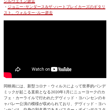
シルヴェイン逝去
・
ジョニー･サンダース&ザ･ハートブレイカーズのギタリ
スト、ウォルター･ルー逝去
同映画には、新型コロナ・ウィルスによって世界的パンデ
ミックが起こる直前となる2020年1月にニューヨークのカ
フェ・カーライルで行われたデヴィッド・ヨハンセンのキ
ャバレー公演の模様が収められており、デヴィッド・ヨハ
ンセンは、自身の別名義であるバスター・ポインデクスタ