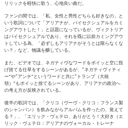
リリックを軽快に歌う、心地良い曲だ。
ファンの間では、「私、女性と男性どちらも好きなの」と
いう歌詞について「アリアナが、バイセクシュアルをカミ
ングアウトした！」と話題になっているが、ヴィクトリア
はバイセクシュアルであり、それを既に以前カミングアウ
トしている為、「必ずしもアリアナがそうとは限らなくな
い？」など、物議を醸している。
また、ビデオでは、ネガティヴなワードをポイッと空に投
げ捨てる仕草をするシーンがあるが、“ネガティヴィティ
ー”や“アンチ”というワードと共に“トランプ（大統
領）”もポイッと捨てるシーンがあり、アリアナの政治へ
の考え方が反映されている。
後半の歌詞では、「クリコ（ヴーヴ・クリコ：フランス製
のシャンパン）を飲みながらアルバムを作ったの、覚えて
る？」、「エリック・ヴェテロ、ありがとう！大好き（エ
リック・ヴェテロ：アリアナのヴォーカル・トレーナ