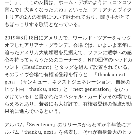
ー）」、「この友情は、ホーム・デポのように（コツコツ
育んで）大きくなったよね」といった、アリアナとヴィク
トリアの2人の友情について歌われており、聞き手がとて
もほっこりする歌詞となっている。
2019年3月18日にアメリカで、ワールド・ツアーをキック
オフしたアリアナ・グランデ。会場では、いよいよ来年に
迫ったアメリカ大統領選を見据えて、ファンに選挙への感
心を持ってもらうためのコーナーを、NPO団体のヘッドカ
ウント（HeadCount）とタッグを組んで設置されている。
そのライヴ会場で有権者登録を行うと、「thank u next
gen」（サンキュー、ネクストジェネレーション。自身の
ヒット曲「thank u, next」と「next generation」をひっ
かけている）と書かれたスペシャル・カードがその場でも
らえるとあり、若者にも大好評で、有権者登録の促進が効
果的に進んでいるという。
アルバム『Sweetener』のリリースからわずか半年後にア
ルバム『thank u, next』を発表し、それが自身最大のヒッ