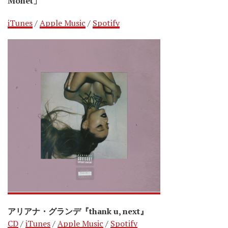
Monét」
iTunes
/
Apple Music
/
Spotify
アリアナ・グランデ『thank u, next』
CD
/
iTunes
/
Apple Music
/
Spotify