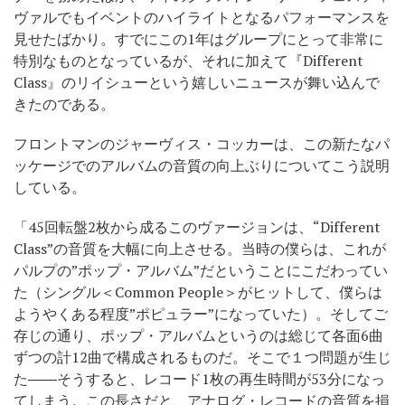
ヴァルでもイベントのハイライトとなるパフォーマンスを
見せたばかり。すでにこの1年はグループにとって非常に
特別なものとなっているが、それに加えて『Different
Class』のリイシューという嬉しいニュースが舞い込んで
きたのである。
フロントマンのジャーヴィス・コッカーは、この新たなパ
ッケージでのアルバムの音質の向上ぶりについてこう説明
している。
「45回転盤2枚から成るこのヴァージョンは、“Different
Class”の音質を大幅に向上させる。当時の僕らは、これが
パルプの”ポップ・アルバム”だということにこだわってい
た（シングル＜Common People＞がヒットして、僕らは
ようやくある程度”ポピュラー”になっていた）。そしてご
存じの通り、ポップ・アルバムというのは総じて各面6曲
ずつの計12曲で構成されるものだ。そこで１つ問題が生じ
た――そうすると、レコード1枚の再生時間が53分になっ
てしまう。この長さだと、アナログ・レコードの音質を損