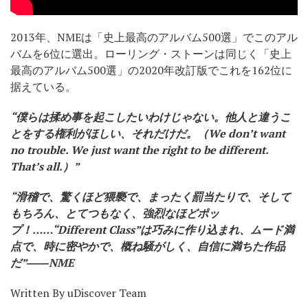
2013年、NMEは「史上最高のアルバム500選」でこのアル
バムを6位に選出。ローリング・ストーンは同じく「史上
最高のアルバム500選」の2020年改訂版でこれを162位に
据えている。
“僕らは揉め事を起こしたいわけじゃない。他人と違うこ
とをする権利がほしい、それだけだ。（We don’t want
no trouble. We just want the right to be different.
That’s all.）”
“滑稽で、驚くほど猥褻で、まったく罰当たりで、そして
もちろん、とてつもなく、強烈なほどポッ
プ！……“Different Class”は巧みに作り込まれ、ムード満
点で、時に密やかで、概ね騒がしく、自信に満ちた作品
だ”――NME
Written By uDiscover Team