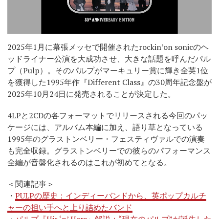
2025年1月に幕張メッセで開催されたrockin’on sonicのヘ
ッドライナー公演を大成功させ、大きな話題を呼んだパル
プ（Pulp）。そのパルプがマーキュリー賞に輝き全英1位
を獲得した1995年作『Different Class』の30周年記念盤が
2025年10月24日に発売されることが決定した。
4LPと2CDの各フォーマットでリリースされる今回のパッ
ケージには、アルバム本編に加え、語り草となっている
1995年のグラストンベリー・フェスティヴァルでの演奏
も完全収録。グラストンベリーでの彼らのパフォーマンス
全編が音盤化されるのはこれが初めてとなる。
＜関連記事＞
・
PULPの歴史：インディーバンドから、英ポップカルチ
ャーの担い手へと上り詰めたバンド
・
パルプ『His ‘n’ Hers』解説：“現在のパルプ”が誕生した