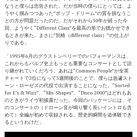
なうと僕らは忠告された。だが当時の僕らにとっては、よ
うやく掴みつつあった”ポップ・ドリーム”の質を損なうこ
との方が問題だったのだ。だがそれから30年が経った今
回、ようやく“Different Class”を最高の形でお聴かせでき
るときが来た。まさに”別格（different class）”の仕上が
りである」
「1995年6月のグラストンベリーでのパフォーマンスは、
これからもパルプ史上もっとも重要なコンサートとして語
り継がれていくだろう。あれは“Common People”が全英
チャートで2位になって3週間後のことで、僕らは急遽スト
ーン・ローゼズの代役で出演することになった。“Sorted
for E’s & Wizz”、“Mis-Shapes”、“Disco 2000”はどれもあ
のときがライヴ初披露だった。今回のパッケージには、そ
のコンサートの（ドローン音が鳴り響く長いイントロも含
めて）全編が初めて収録される。歴史的瞬間を追体験でき
るというわけだ」