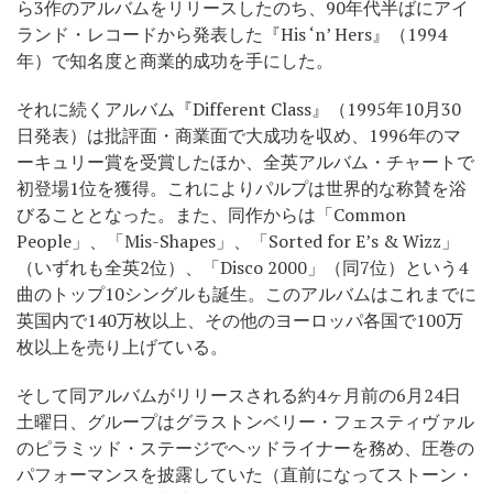
ら3作のアルバムをリリースしたのち、90年代半ばにアイ
ランド・レコードから発表した『His ‘n’ Hers』（1994
年）で知名度と商業的成功を手にした。
それに続くアルバム『Different Class』（1995年10月30
日発表）は批評面・商業面で大成功を収め、1996年のマ
ーキュリー賞を受賞したほか、全英アルバム・チャートで
初登場1位を獲得。これによりパルプは世界的な称賛を浴
びることとなった。また、同作からは「Common
People」、「Mis-Shapes」、「Sorted for E’s & Wizz」
（いずれも全英2位）、「Disco 2000」（同7位）という4
曲のトップ10シングルも誕生。このアルバムはこれまでに
英国内で140万枚以上、その他のヨーロッパ各国で100万
枚以上を売り上げている。
そして同アルバムがリリースされる約4ヶ月前の6月24日
土曜日、グループはグラストンベリー・フェスティヴァル
のピラミッド・ステージでヘッドライナーを務め、圧巻の
パフォーマンスを披露していた（直前になってストーン・