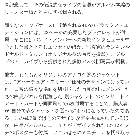
を記念して、その伝説的なライヴの音源がアルバム本編の
リマスター版とともに初収録される。
頑丈なスリップケースに収納される4LPのデラックス・エ
ディションには、28ページの充実したブックレットが付
属。そこにはバンド・メンバーへの新規インタビューを中
心とした書き下ろしエッセイのほか、写真家のランキンや
ドナルド・ミルン（オリジナル盤の写真を撮影）、グルー
プのアーカイヴから提供された多数の未公開写真が掲載。
他方、もともとオリジナルのアナログ盤のジャケット
は、”アパーチュア・スリーヴ”仕様のデザインになってい
た。日常の様々な場面を切り取った写真の中にメンバーた
ちの白黒パネルを配置した”別ジャケット”のインサート／
アート・カードが両面刷りで6枚付属することで、購入者
が”自分で表ジャケットを選べる”ようになっていたのであ
る。この4LP版ではそのデザインが完全再現されているほ
か、白黒パネルのミニチュアがデザインされた12×12イン
チのポスターも付属。ファンはそのミニチュアを切り取っ