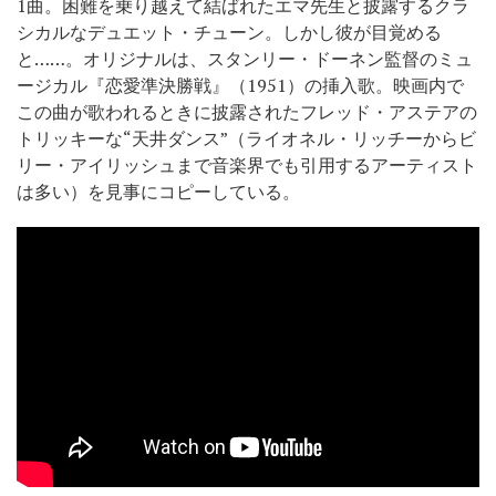
1曲。困難を乗り越えて結ばれたエマ先生と披露するクラ
シカルなデュエット・チューン。しかし彼が目覚める
と……。オリジナルは、スタンリー・ドーネン監督のミュ
ージカル『恋愛準決勝戦』（1951）の挿入歌。映画内で
この曲が歌われるときに披露されたフレッド・アステアの
トリッキーな“天井ダンス”（ライオネル・リッチーからビ
リー・アイリッシュまで音楽界でも引用するアーティスト
は多い）を見事にコピーしている。