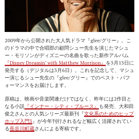
2009年から公開された大人気ドラマ『glee/グリー』。こ
のドラマの中で合唱部の顧問シュー先生を演じたマシュ
ー・モリソンがディズニーの名曲を歌った新作アルバム
『Disney Dreamin’ with Matthew Morrison』
を3月13日に
発売する（デジタルは3月6日）。これを記念して、マシュ
ー演じるシュー先生の『glee/グリー』でのベスト・パフ
ォーマンスをお届けします。
原稿は、映画や音楽関連だけではなく、昨年には2作目と
なる小説
『インナー・シティ・ブルース』
も発売、大和田
俊之さんとの人気シリーズ最新刊『
文化系のためのヒップ
ホップ入門3
』が今年刊行されるなど幅広く活躍されてい
る
長谷川町蔵
さんによる寄稿です。