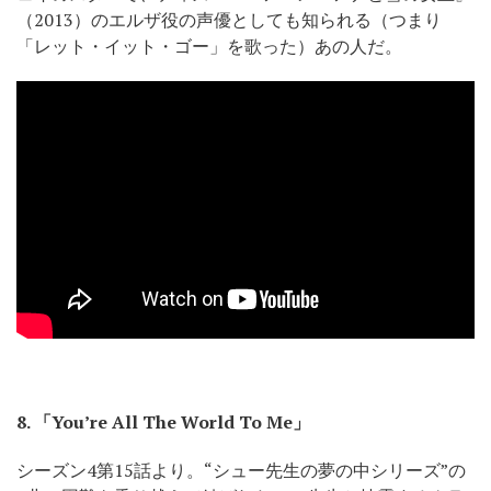
（2013）のエルザ役の声優としても知られる（つまり
「レット・イット・ゴー」を歌った）あの人だ。
8.
「You’re All The World To Me」
シーズン4第15話より。“シュー先生の夢の中シリーズ”の