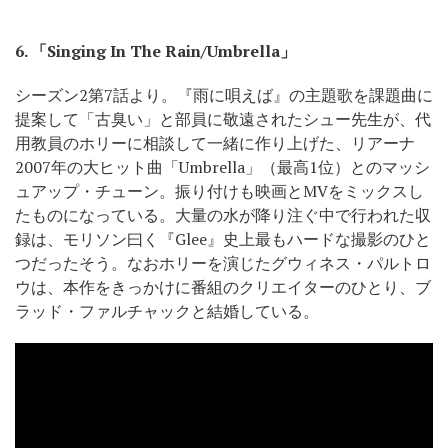
6.
「Singing In The Rain/Umbrella」
シーズン2第7話より。『雨に唄えば』の主題歌を課題曲に
提案して「古臭い」と部員に敬遠されたシュー先生が、代
用教員のホリーに相談して一緒に作り上げた、リアーナ
2007年の大ヒット曲「Umbrella」（最高1位）とのマッシ
ュアップ・チューン。振り付けも映画とMVをミックスし
たものになっている。大量の水が降り注ぐ中で行われた収
録は、モリソン曰く『Glee』史上最もハードな撮影のひと
つだったそう。なおホリーを演じたグウィネス・パルトロ
ウは、本作をきっかけに番組のクリエイターのひとり、ブ
ラッド・ファルチャックと結婚している。