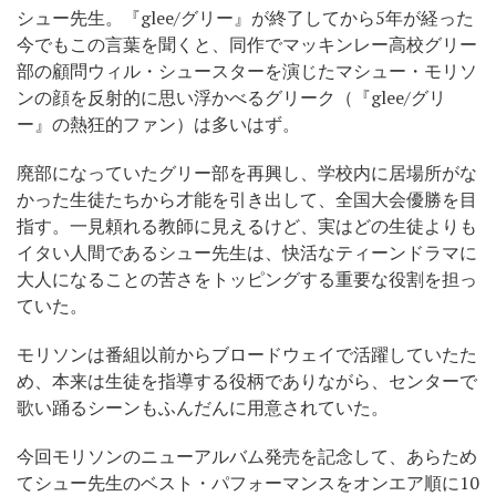
シュー先生。『glee/グリー』が終了してから5年が経った
今でもこの言葉を聞くと、同作でマッキンレー高校グリー
部の顧問ウィル・シュースターを演じたマシュー・モリソ
ンの顔を反射的に思い浮かべるグリーク（『glee/グリ
ー』の熱狂的ファン）は多いはず。
廃部になっていたグリー部を再興し、学校内に居場所がな
かった生徒たちから才能を引き出して、全国大会優勝を目
指す。一見頼れる教師に見えるけど、実はどの生徒よりも
イタい人間であるシュー先生は、快活なティーンドラマに
大人になることの苦さをトッピングする重要な役割を担っ
ていた。
モリソンは番組以前からブロードウェイで活躍していたた
め、本来は生徒を指導する役柄でありながら、センターで
歌い踊るシーンもふんだんに用意されていた。
今回モリソンのニューアルバム発売を記念して、あらため
てシュー先生のベスト・パフォーマンスをオンエア順に10