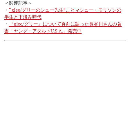
＜関連記事＞
・
“glee/グリーのシュー先生”ことマシュー・モリソンの
半生と下済み時代
・
『glee/グリー』について真剣に語った長谷川さんの著
書「ヤング・アダルトU.S.A.」発売中