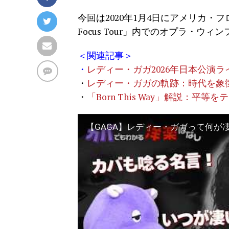
今回は2020年1月4日にアメリカ・フロリダ州で行
Focus Tour」内でのオプラ・
＜関連記事＞
・
レディー・ガガ2026年日本公演ラ
・
レディー・ガガの軌跡：時代を象
・
「Born This Way」解説：