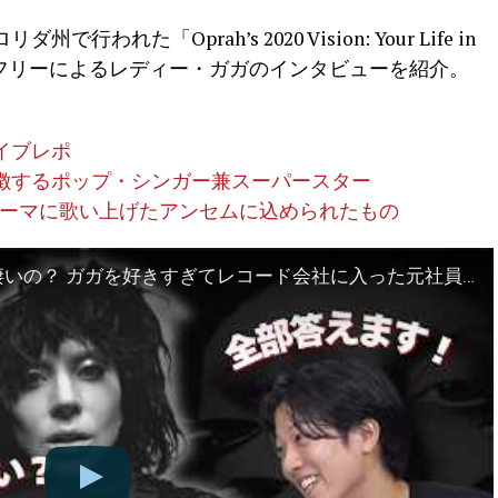
われた「Oprah’s 2020 Vision: Your Life in
ウィンフリーによるレディー・ガガのインタビューを紹介。
イブレポ
徴するポップ・シンガー兼スーパースター
平等をテーマに歌い上げたアンセムに込められたもの
【GAGA】レディー・ガガって何が凄いの？ ガガを好きすぎてレコード会社に入った元社員が解説（カバでもわかる洋楽ばなし）