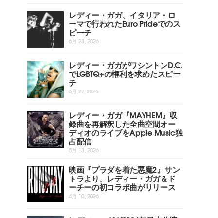
レディー・ガガ、イタリア・ロ
ーマで行われたEuro Prideでのス
ピーチ
6月 28, 2026
レディー・ガガがワシントンD.C.
でLGBTQ+の権利を求めたスピー
チ
6月 27, 2026
レディー・ガガ『MAYHEM』収
録曲を再解釈した全曲空間オー
ディオのライブをApple Music独
占配信
5月 13, 2026
映画『プラダを着た悪魔2』サン
トラより、レディー・ガガ＆ド
ーチーの初コラボ曲がリリース
4月 10, 2026