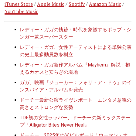
iTunes Store
/
Apple Music
/
Spotify
/
Amazon Music
/
YouTube Music
レディー・ガガの軌跡：時代を象徴するポップ・シ
ンガー兼スーパースター
レディー・ガガ、女性アーティストによる単独公演
の史上最多動員数を樹立
レディー・ガガ新作アルバム『Mayhem』解説：抱
えるカオスと安らぎの境地
ガガ、映画『ジョーカー：フォリ・ア・ドゥ』のイ
ンスパイア・アルバムを発売
ドーチー最新公演ライヴレポート：エンタメ意識の
高さとストロングな姿勢
TDE初の女性ラッパー、ドーチーの新ミックステー
プ『Alligator Bites Never Heal』
ドーチー、2025年の米ビルボード「ウーマン・オ