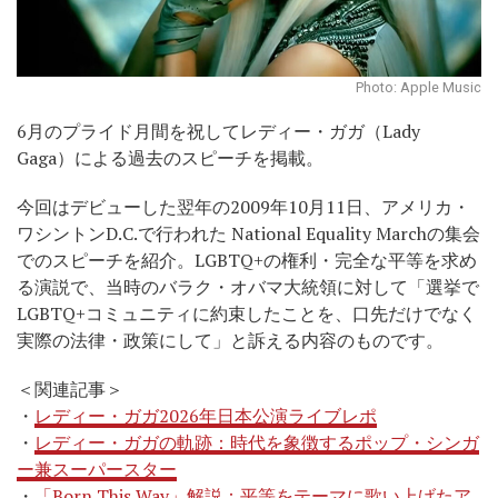
Photo: Apple Music
6月のプライド月間を祝してレディー・ガガ（Lady
Gaga）による過去のスピーチを掲載。
今回はデビューした翌年の2009年10月11日、アメリカ・
ワシントンD.C.で行われた National Equality Marchの集会
でのスピーチを紹介。LGBTQ+の権利・完全な平等を求め
る演説で、当時のバラク・オバマ大統領に対して「選挙で
LGBTQ+コミュニティに約束したことを、口先だけでなく
実際の法律・政策にして」と訴える内容のものです。
＜関連記事＞
・
レディー・ガガ2026年日本公演ライブレポ
・
レディー・ガガの軌跡：時代を象徴するポップ・シンガ
ー兼スーパースター
・
「Born This Way」解説：平等をテーマに歌い上げたア