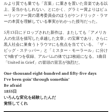
ルより質でも量でも「言葉」に重きを置いた音楽である以
上、妥当かもしれない。とにかく、グラミー賞よりはピュ
ーリッツァー賞の選考委員会のほうがケンドリック・ラマ
ーの本質を理解している事実がわかった授与だった。
5月13日にドロップされた新作は、またしても「アメリカ
人の生活を描写した卓越した文章」の宝庫であり、さらに
黒人社会に巣食うトラウマにも焦点を当てている。「ザ・
ビッグ・ステッパー」と「ミスター・モーラール」に分け
て9曲ずつを収録、アルバムの体では2枚組になる。1曲目
「United in Grief」の冒頭の宣言が強烈だ。
One-thousand eight-hundred and fifty-five days
I’ve been goin’ through somethin’
Be afraid
1855日
いろんな変化を経験したんだ
覚悟してくれ