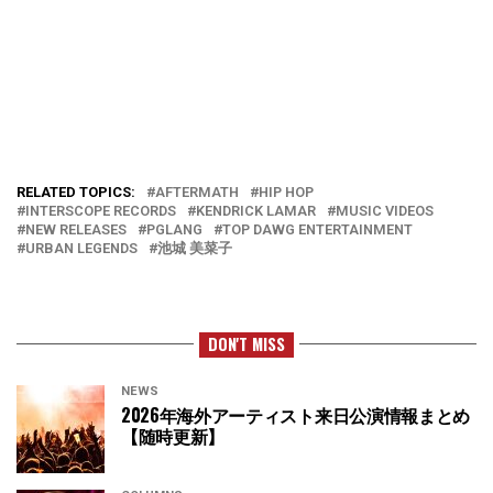
RELATED TOPICS:
AFTERMATH
HIP HOP
INTERSCOPE RECORDS
KENDRICK LAMAR
MUSIC VIDEOS
NEW RELEASES
PGLANG
TOP DAWG ENTERTAINMENT
URBAN LEGENDS
池城 美菜子
DON'T MISS
NEWS
2026年海外アーティスト来日公演情報まとめ
【随時更新】