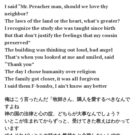
I said “Mr. Preacher man, should we love thy
neighbor?
The laws of the land or the heart, what’s greater?
I recognize the study she was taught since birth
But that don’t justify the feelings that my cousin
preserved”
The building was thinking out loud, bad angel
That’s when you looked at me and smiled, said
“Thank you”
The day I chose humanity over religion
The family got closer, it was all forgiven
I said them F-bombs, I ain’t know any better
俺はこう言ったんだ「牧師さん、隣人を愛するべきなんで
すよね
神の国の法律と心の掟、どちらが大事なんでしょう？
いとこが生まれてからずっと、受けてきた教えはわかって
います