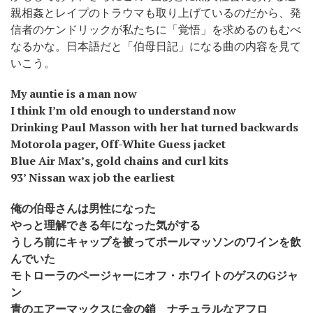
親相姦とレイプのトラウマも取り上げているのだから、発
信者のケンドリックが私たちに「覚悟」を求めるのもむべ
なるかな。日本語だと「伯母日記」になる曲の内容を見て
いこう。
My auntie is a man now
I think I’m old enough to understand now
Drinking Paul Masson with her hat turned backwards
Motorola pager, Off-White Guess jacket
Blue Air Max’s, gold chains and curl kits
93’ Nissan wax job the earliest
俺の伯母さんは男性になった
やっと理解できる年になった気がする
うしろ前にキャップを被ってポールマッソンのワインを飲
んでいた
モトローラのページャーにオフ・ホワイトのゲスのGジャ
ン
青のエアーマックスに金の鎖 ナチュラルなアフロ