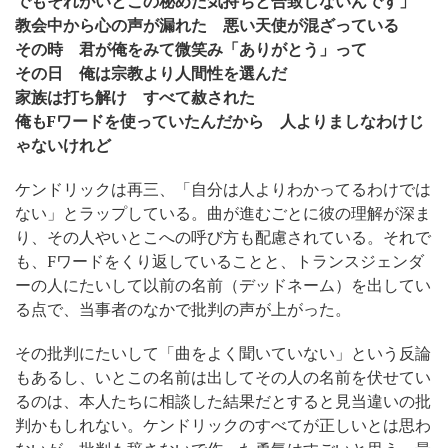
でもそれがいとこの秘めた気持ちと合致しないんです」
教会中から心の声が漏れた 悪い天使が混ざっている
その時 君が俺をみて微笑み「ありがとう」って
その日 俺は宗教より人間性を選んだ
家族は打ち解け すべて赦された
俺もFワードを使っていたんだから 人よりましなわけじ
ゃないけれど
ケンドリックは再三、「自分は人よりわかってるわけでは
ない」とラップしている。曲が進むごとに彼の理解が深ま
り、その人やいとこへの呼び方も配慮されている。それで
も、Fワードをくり返していることと、トランスジェンダ
ーの人にたいして以前の名前（デッドネーム）を出してい
る点で、当事者のなかで批判の声が上がった。
その批判にたいして「曲をよく聞いていない」という反論
もあるし、いとこの名前は出してその人の名前を伏せてい
るのは、本人たちに相談した結果だとすると見当違いの批
判かもしれない。ケンドリックのすべてが正しいとは思わ