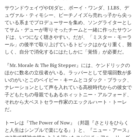
サウンドウェイヴやDJダヒ、ボーイ・ワンダ、J.LBS、デ
ュヴァル・ティモシー、ビーチノイズら売れっ子から尖っ
ている系までプロデューサーを集め、ソングライターとし
てサム・デューが寄りそったチームと一緒に作ったサウン
ドは、いつになく聴きやすい。だが、「ミスター・モーラ
ール」の後半で取り上げているトピックはかなり重く、難
しく、自分で消化するにはたしかに「覚悟」が必要だ。
『Mr. Morale & The Big Stepper』には、ケンドリックの
ほかに数名の立役者がいる。ラッパーとして登場回数が多
いのがいとこのベイビー・キームとコダック・ブラック、
ナレーションとして声を入れている高校時代からの彼女で
子どもたちの母親でもあるホィットニー・アルフォード、
それから大ベストセラー作家のエックルハート・トーレ
だ。
トーレは『The Power of Now』（邦題『さとりをひらく
と人生はシンプルで楽になる』）と、『ニュー・アース』