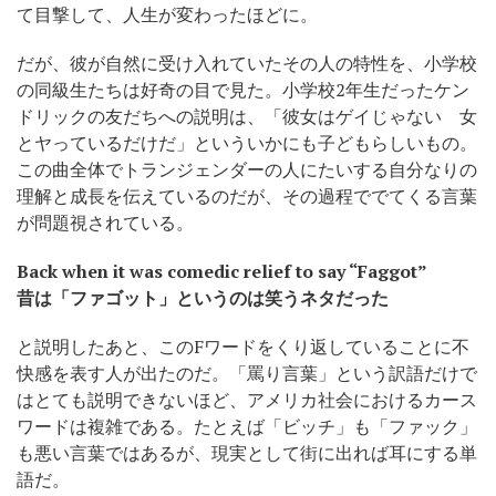
て目撃して、人生が変わったほどに。
だが、彼が自然に受け入れていたその人の特性を、小学校
の同級生たちは好奇の目で見た。小学校2年生だったケン
ドリックの友だちへの説明は、「彼女はゲイじゃない 女
とヤっているだけだ」といういかにも子どもらしいもの。
この曲全体でトランジェンダーの人にたいする自分なりの
理解と成長を伝えているのだが、その過程ででてくる言葉
が問題視されている。
Back when it was comedic relief to say “Faggot”
昔は「ファゴット」というのは笑うネタだった
と説明したあと、このFワードをくり返していることに不
快感を表す人が出たのだ。「罵り言葉」という訳語だけで
はとても説明できないほど、アメリカ社会におけるカース
ワードは複雑である。たとえば「ビッチ」も「ファック」
も悪い言葉ではあるが、現実として街に出れば耳にする単
語だ。