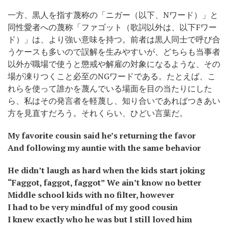
一方、黒人を指す蔑称の「ニガー（以下、Nワード）」と
同性愛者への蔑称「ファゴット（歌詞以外は、以下Fワー
ド）」は、より強い意味を持つ。前者は黒人同士で呼び合
うケースも多いので誤解を生みやすいが、どちらも当事者
以外が職場で使うと懲戒や解雇の対象になるような、その
場が凍りつくこと必至のNGワードである。たとえば、こ
れらを使って誰かを蔑んでいる場面を目の当たりにした
ら、私はその発言者を軽蔑し、知り合いであればつきあい
方を見直すだろう。それくらい、ひどい言葉だ。
My favorite cousin said he’s returning the favor
And following my auntie with the same behavior
He didn’t laugh as hard when the kids start joking
“Faggot, faggot, faggot” We ain’t know no better
Middle school kids with no filter, however
I had to be very mindful of my good cousin
I knew exactly who he was but I still loved him