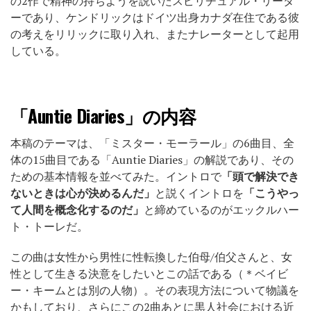
の2作で精神の持ちようを説いたスピリチュアル・リーダ
ーであり、ケンドリックはドイツ出身カナダ在住である彼
の考えをリリックに取り入れ、またナレーターとして起用
している。
「Auntie Diaries」の内容
本稿のテーマは、「ミスター・モーラール」の6曲目、全
体の15曲目である「Auntie Diaries」の解説であり、その
ための基本情報を並べてみた。イントロで
「頭で解決でき
ないときは心が決めるんだ」
と説くイントロを
「こうやっ
て人間を概念化するのだ」
と締めているのがエックルハー
ト・トーレだ。
この曲は女性から男性に性転換した伯母/伯父さんと、女
性として生きる決意をしたいとこの話である（＊ベイビ
ー・キームとは別の人物）。その表現方法について物議を
かもしており、さらにこの2曲あとに黒人社会における近