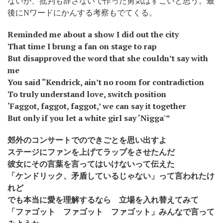
ないが、批判も辞さないで作った勇気はすごいと思う。最
後にNワードにかんする考察もでてくる。
Reminded me about a show I did out the city
That time I brung a fan on stage to rap
But disapproved the word that she couldn’t say with
me
You said “Kendrick, ain’t no room for contradiction
To truly understand love, switch position
‘Faggot, faggot, faggot,’ we can say it together
But only if you let a white girl say ‘Nigga'”
郊外のコンサートでのできごとを思い出すよ
ステージにファンを上げてラップをさせたんだ
彼女にその言葉を言ってはいけないって伝えた
「ケンドリック、矛盾しているじゃない」って言われたけ
れど
でも本当に愛を理解するなら 立場を入れ替えてみて
「ファゴット ファゴット ファゴット」みんなで言って