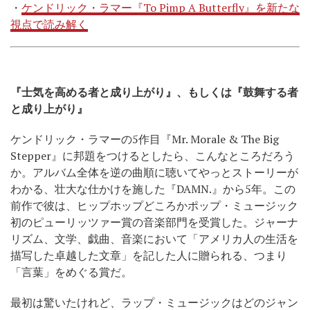
・
ケンドリック・ラマー『To Pimp A Butterfly』を新たな
視点で読み解く
『士気を高める者と成り上がり』、もしくは『鼓舞する者
と成り上がり』
ケンドリック・ラマーの5作目『Mr. Morale & The Big
Stepper』に邦題をつけるとしたら、こんなところだろう
か。アルバム全体を逆の曲順に聴いてやっとストーリーが
わかる、壮大な仕かけを施した『DAMN.』から5年。この
前作で彼は、ヒップホップどころかポップ・ミュージック
初のピューリッツァー賞の音楽部門を受賞した。ジャーナ
リズム、文学、戯曲、音楽において「アメリカ人の生活を
描写した卓越した文章」を記した人に贈られる、つまり
「言葉」をめぐる賞だ。
最初は驚いたけれど、ラップ・ミュージックはどのジャン