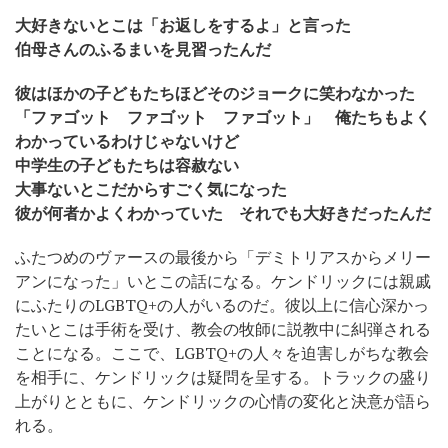
大好きないとこは「お返しをするよ」と言った
伯母さんのふるまいを見習ったんだ
彼はほかの子どもたちほどそのジョークに笑わなかった
「ファゴット ファゴット ファゴット」 俺たちもよく
わかっているわけじゃないけど
中学生の子どもたちは容赦ない
大事ないとこだからすごく気になった
彼が何者かよくわかっていた それでも大好きだったんだ
ふたつめのヴァースの最後から「デミトリアスからメリー
アンになった」いとこの話になる。ケンドリックには親戚
にふたりのLGBTQ+の人がいるのだ。彼以上に信心深かっ
たいとこは手術を受け、教会の牧師に説教中に糾弾される
ことになる。ここで、LGBTQ+の人々を迫害しがちな教会
を相手に、ケンドリックは疑問を呈する。トラックの盛り
上がりとともに、ケンドリックの心情の変化と決意が語ら
れる。