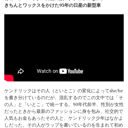
きちんとワックスをかけた93年の日産の新型車
ケンドリックはその人（といとこ）の変化によってshe/he
を書き分けているのだが、混乱するのでこの文中では「そ
の人」と「いとこ」で統一する。90年代前半、性別が女性
だったときから最新のファッションに身を包み、社交的で
人気もお金もあったその人と、ケンドリック少年はなかよ
しだった。その人がラップを書いているのを生まれて初め