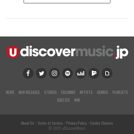
NEWS
NEW RELEASES
STORIES
COLUMNS
ARTISTS
GENRES
PLAYLISTS
QUIZZES
WIN
About Us
•
Terms of Service
•
Privacy Policy
•
Cookie Choices
© 2025 uDiscoverMusic