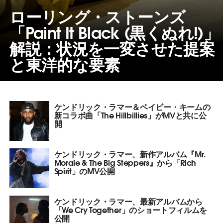
ローリング・ストーンズ
「Paint It Black (黒くぬれ!)」
解説：状況を一変させた提案
と東洋的な要素
ケンドリック・ラマー＆ベイビー・キームの
新コラボ曲「The Hillbillies」がMVと共に公
開
ケンドリック・ラマー、新作アルバム『Mr.
Morale & The Big Steppers』から「Rich
Spirit」のMV公開
ケンドリック・ラマー、最新アルバムから
「We Cry Together」のショートフィルムを
公開