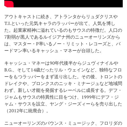
アウトキャストに続き、アトランタからリュダクリスや
T.I.といった元気キャラのラッパーが出て、人気を博し
た。起業家精神に溢れているのもサウスの特徴だ。人口の
7割弱が黒人であるルイジアナ州のニューオーリンズから
は、マスター・P率いるノー・リミット・レコーズと、バ
ードマン率いるキャッシュ・マネーが台頭した。
キャッシュ・マネーは90年代後半からジュヴィナイルや
B.G.、そして14歳だったリル・ウェインなど、独特なフロ
ーをもつラッパーをまず送り出した。その後、トロントの
ドレイクや、ブロンクスのニッキ・ミナージュなど地域問
わず、新しい才能を発掘するレーベルに成長する。デフ・
ジャムもサウスの特異性に目をつけ、1999年にデフ・ジ
ャム・サウスを設立、ヤング・ジーズィーらを売り出した
（2012年に統廃合）。
ニューオーリンズのバウンス・ミュージック、フロリダの