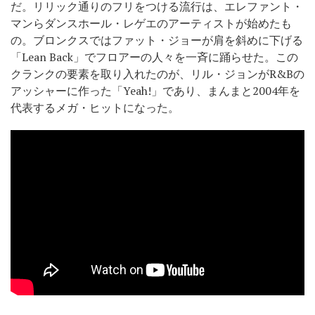
だ。リリック通りのフリをつける流行は、エレファント・
マンらダンスホール・レゲエのアーティストが始めたも
の。ブロンクスではファット・ジョーが肩を斜めに下げる
「Lean Back」でフロアーの人々を一斉に踊らせた。この
クランクの要素を取り入れたのが、リル・ジョンがR&Bの
アッシャーに作った「Yeah!」であり、まんまと2004年を
代表するメガ・ヒットになった。