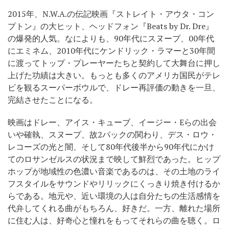
2015年、N.W.A.の伝記映画『ストレイト・アウタ・コン
プトン』の大ヒット、ヘッドフォン『Beats by Dr. Dre』
の爆発的人気。なによりも、90年代にスヌープ、00年代
にエミネム、2010年代にケンドリック・ラマーと30年間
に渡ってトップ・プレーヤーたちと契約して大舞台に押し
上げた功績は大きい。もっとも多くのアメリカ国民がテレ
ビを観るスーパーボウルで、ドレー再評価の動きを一旦、
完結させたことになる。
映画はドレー、アイス・キューブ、イージー・Eらの出会
いや確執、スヌープ、故2パックの関わり、デス・ロウ・
レコーズの光と闇、そして80年代後半から90年代にかけ
てのロサンゼルスの状況まで映して鮮烈であった。ヒップ
ホップが地域性の色濃い音楽であるのは、その土地のライ
フスタイルをサウンドやリリックにくっきり焼き付けるか
らである。地元や、近い環境の人は自分たちの生活感情を
代弁してくれる曲がもちろん、好きだ。一方、離れた場所
に住む人は、好奇心と憧れをもってそれらの曲を聴く。ロ