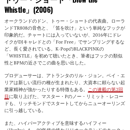
Whistle」(2006)
オークランドのドン、トゥー・ショートの代表曲。ローラ
ンドTR808の音色と、「笛を吹け」という単純なフックが
印象的だ。チャートには入っていないが、2016年にドレ
イクがDJキャレドとの「For Free」でサンプリングするな
ど、長く愛されている。K-PopのBLACKPINKの
「WHISTLE」を初めて聴いたとき、筆者はフックの類似
性とBPMの近さでこの曲を思い出した。
プロデューサーは、アトランタのリル・ジョン。ベイ・エ
リアは新しい流行の種が生まれたり、大資本に頼らない起
業家精神が強かったりする特徴もある。
この連載の第2回
目
に取り上げた、マスター・Pのノー・リミット・レコー
ドも、リッチモンドでスタートしてからニューオーリンズ
に引っ越している。
また、ハイパーアクティブを意味するハイフィー
（Hyphy）も、90年代の終わりにオークランドのキーク・