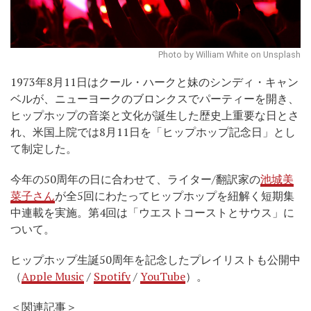
Photo by William White on Unsplash
1973年8月11日はクール・ハークと妹のシンディ・キャン
ベルが、ニューヨークのブロンクスでパーティーを開き、
ヒップホップの音楽と文化が誕生した歴史上重要な日とさ
れ、米国上院では8月11日を「ヒップホップ記念日」とし
て制定した。
今年の50周年の日に合わせて、ライター/翻訳家の
池城美
菜子さん
が全5回にわたってヒップホップを紐解く短期集
中連載を実施。第4回は「ウエストコーストとサウス」に
ついて。
ヒップホップ生誕50周年を記念したプレイリストも公開中
（
Apple Music
/
Spotify
/
YouTube
）。
＜関連記事＞