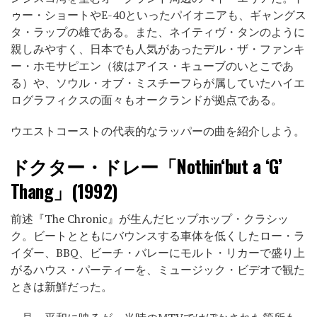
ゥー・ショートやE-40といったパイオニアも、ギャングス
タ・ラップの雄である。また、ネイティヴ・タンのように
親しみやすく、日本でも人気があったデル・ザ・ファンキ
ー・ホモサピエン（彼はアイス・キューブのいとこであ
る）や、ソウル・オブ・ミスチーフらが属していたハイエ
ログラフィクスの面々もオークランドが拠点である。
ウエストコーストの代表的なラッパーの曲を紹介しよう。
ドクター・ドレー「Nothin‘but a ‘G’
Thang」(1992)
前述『The Chronic』が生んだヒップホップ・クラシッ
ク。ビートとともにバウンスする車体を低くしたロー・ラ
イダー、BBQ、ビーチ・バレーにモルト・リカーで盛り上
がるハウス・パーティーを、ミュージック・ビデオで観た
ときは新鮮だった。