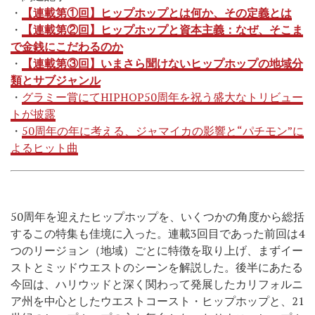
・
【連載第①回】ヒップホップとは何か、その定義とは
・
【連載第②回】ヒップホップと資本主義：なぜ、そこま
で金銭にこだわるのか
・
【連載第③回】いまさら聞けないヒップホップの地域分
類とサブジャンル
・
グラミー賞にてHIPHOP50周年を祝う盛大なトリビュー
トが披露
・
50周年の年に考える、ジャマイカの影響と“パチモン”に
よるヒット曲
50周年を迎えたヒップホップを、いくつかの角度から総括
するこの特集も佳境に入った。連載3回目であった前回は4
つのリージョン（地域）ごとに特徴を取り上げ、まずイー
ストとミッドウエストのシーンを解説した。後半にあたる
今回は、ハリウッドと深く関わって発展したカリフォルニ
ア州を中心としたウエストコースト・ヒップホップと、21