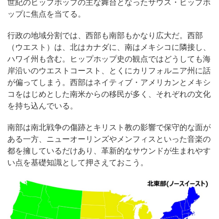
世紀のヒップホップの主な舞台となったサウス・ヒップホ
ップに焦点を当てる。
行政の地域分割では、西部も南部もかなり広大だ。西部
（ウエスト）は、北はカナダに、南はメキシコに隣接し、
ハワイ州も含む。ヒップホップ史の観点ではどうしても海
岸沿いのウエストコースト、とくにカリフォルニア州に話
が偏ってしまう。西部はネイティブ・アメリカンとメキシ
コをはじめとした南米からの移民が多く、それぞれの文化
を持ち込んでいる。
南部は南北戦争の傷跡とキリスト教の影響で保守的な面が
ある一方、ニューオーリンズやメンフィスといった音楽の
都を擁しているだけあり、革新的なサウンドが生まれやす
い点を基礎知識として押さえておこう。