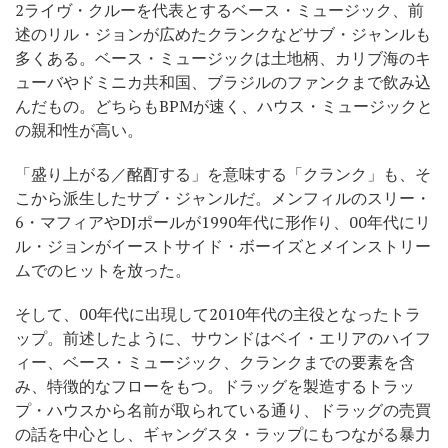
2ライヴ・クルーを代表とするベース・ミュージック、前
述のリル・ジョンが広めたクランクなどサブ・ジャンルも
多くある。ベース・ミュージックは土地柄、カリブ海のキ
ューバやドミニカ共和国、ブラジルのファンクまで飲み込
んだもの。どちらもBPMが速く、ハウス・ミュージックと
の親和性が高い。
「盛り上がる／酩酊する」を意味する「クランク」も、そ
こから派生したサブ・ジャンルだ。メンフィルのスリー・
6・マフィアやDJポールが1990年代に形作り、00年代にリ
ル・ジョンがイーストサイド・ボーイズとメインストリー
ムでのヒットを放った。
そして、00年代に出現して2010年代の主役となったトラ
ップ。前述したように、サウンドはベイ・エリアのハイフ
ィー、ベース・ミュージック、クランクまでの要素を含
み、特徴的なフローをもつ。ドラッグを製造するトラッ
プ・ハウスから名前が取られている通り、ドラッグの売買
の話を中心とし、ギャングスタ・ラップにもつながる暴力