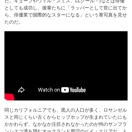
た。キューブやウィル・スミス、LLクール・Jなどは俳優
としても成功し、後輩たちに「ラッパーとして世に出てか
ら、俳優業で国際的なスターになる」という青写真を見せ
たのだ。
同じカリフォルニアでも、黒人の人口が多く、ロサンゼル
スと同じくらい古くからヒップホップが生まれていたにも
かかわらず、なかなか注目されなかったのが州のサンフラ
ンシスコ湾を望むオークランド周辺のベイ・エリアだ。ト