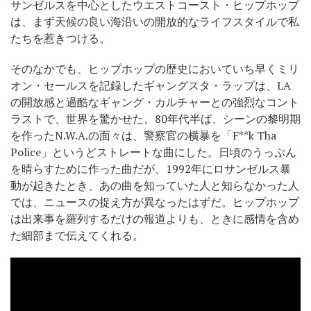
サンゼルスを中心としたウエストコースト・ヒップホップ
は、まず天候の良い海沿いの開放的なライフスタイルで私
たちを惹きつける。
そのなかでも、ヒップホップの歴史においていち早くミリ
オン・セールスを記録したギャングスタ・ラップは、LA
の開放感と過酷なギャング・カルチャーとの強烈なコント
ラストで、世界を驚かせた。80年代半ば、シーンの黎明期
を作ったN.W.A.の面々は、警察官の横暴を「F**k Tha
Police」というどストレートな曲にした。日頃のうっぷん
を晴らすために作った曲だが、1992年にロサンゼルス暴
動が起きたとき、あの曲を知っていた人と知らなかった人
では、ニュースの捉え方が異なったはずだ。ヒップホップ
は出来事を羅列するだけの報道よりも、ときに感情を含め
た細部まで伝えてくれる。