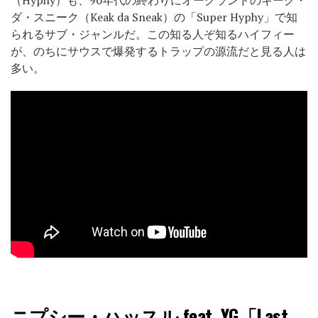
ダ・スニーク（Keak da Sneak）の「Super Hyphy」で知
られるサブ・ジャンルだ。この知る人ぞ知るハイフィー
が、のちにサウスで爆発するトラップの源流だと見る人は
多い。
ニプシー・ハッスル feat. YG「Last