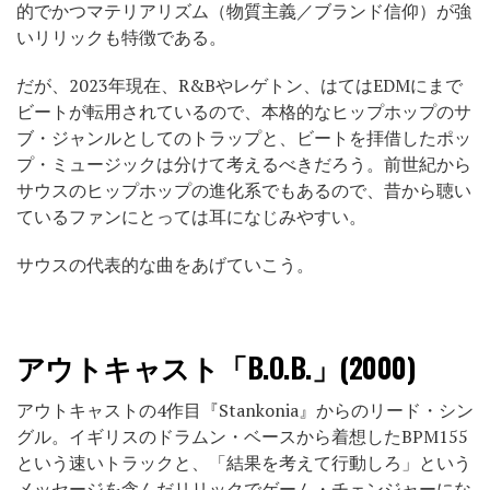
的でかつマテリアリズム（物質主義／ブランド信仰）が強
いリリックも特徴である。
だが、2023年現在、R&Bやレゲトン、はてはEDMにまで
ビートが転用されているので、本格的なヒップホップのサ
ブ・ジャンルとしてのトラップと、ビートを拝借したポッ
プ・ミュージックは分けて考えるべきだろう。前世紀から
サウスのヒップホップの進化系でもあるので、昔から聴い
ているファンにとっては耳になじみやすい。
サウスの代表的な曲をあげていこう。
アウトキャスト「B.O.B.」(2000)
アウトキャストの4作目『Stankonia』からのリード・シン
グル。イギリスのドラムン・ベースから着想したBPM155
という速いトラックと、「結果を考えて行動しろ」という
メッセージを含んだリリックでゲーム・チェンジャーにな