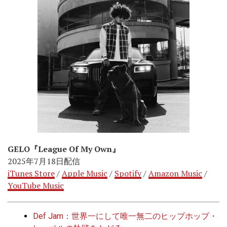
GELO『League Of My Own』
2025年7月18日配信
iTunes Store
/
Apple Music
/
Spotify
/
Amazon Music
/
YouTube Music
Def Jam：世界一にして唯一無二のヒップホップ・