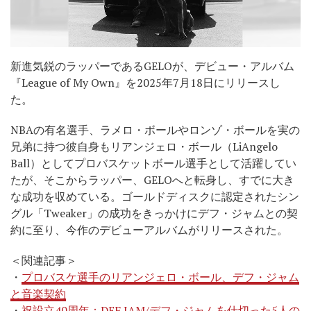
新進気鋭のラッパーであるGELOが、デビュー・アルバム
『League of My Own』を2025年7月18日にリリースし
た。
NBAの有名選手、ラメロ・ボールやロンゾ・ボールを実の
兄弟に持つ彼自身もリアンジェロ・ボール（LiAngelo
Ball）としてプロバスケットボール選手として活躍してい
たが、そこからラッパー、GELOへと転身し、すでに大き
な成功を収めている。ゴールドディスクに認定されたシン
グル「Tweaker」の成功をきっかけにデフ・ジャムとの契
約に至り、今作のデビューアルバムがリリースされた。
＜関連記事＞
・
プロバスケ選手のリアンジェロ・ボール、デフ・ジャム
と音楽契約
・
祝設立40周年：DEF JAM/デフ・ジャムを仕切った5人の