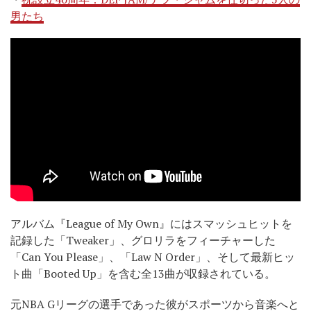
男たち
アルバム『League of My Own』にはスマッシュヒットを
記録した「Tweaker」、グロリラをフィーチャーした
「Can You Please」、「Law N Order」、そして最新ヒッ
ト曲「Booted Up」を含む全13曲が収録されている。
元NBA Gリーグの選手であった彼がスポーツから音楽へと