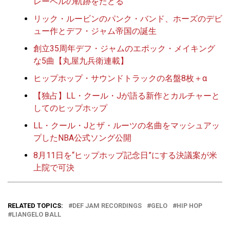
レーベルの軌跡をたどる
リック・ルービンのパンク・バンド、ホーズのデビ
ュー作とデフ・ジャム帝国の誕生
創立35周年デフ・ジャムのエポック・メイキング
な5曲【丸屋九兵衛連載】
ヒップホップ・サウンドトラックの名盤8枚＋α
【独占】LL・クール・Jが語る新作とカルチャーと
してのヒップホップ
LL・クール・Jとザ・ルーツの名曲をマッシュアッ
プしたNBA公式ソング公開
8月11日を“ヒップホップ記念日”にする決議案が米
上院で可決
RELATED TOPICS:
DEF JAM RECORDINGS
GELO
HIP HOP
LIANGELO BALL