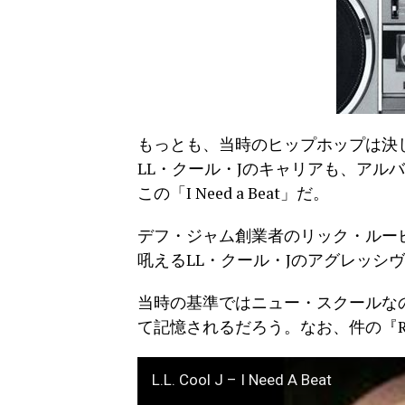
もっとも、当時のヒップホップは決
LL・クール・Jのキャリアも、アル
この「I Need a Beat」だ。
デフ・ジャム創業者のリック・ルー
吼えるLL・クール・Jのアグレッシ
当時の基準ではニュー・スクールな
て記憶されるだろう。なお、件の『R
L.L. Cool J – I Need A Beat