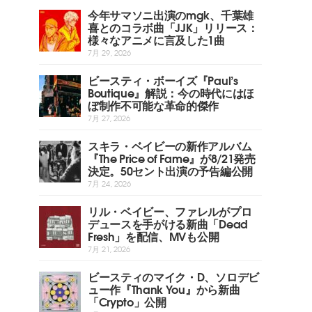
今年サマソニ出演のmgk、千葉雄
喜とのコラボ曲「JJK」リリース：
様々なアニメに言及した1曲
7月 29, 2026
ビースティ・ボーイズ『Paul’s
Boutique』解説：今の時代にはほ
ぼ制作不可能な革命的傑作
7月 27, 2026
スキラ・ベイビーの新作アルバム
『The Price of Fame』が8/21発売
決定。50セント出演の予告編公開
7月 24, 2026
リル・ベイビー、ファレルがプロ
デュースを手がける新曲「Dead
Fresh」を配信、MVも公開
7月 21, 2026
ビースティのマイク・D、ソロデビ
ュー作『Thank You』から新曲
「Crypto」公開