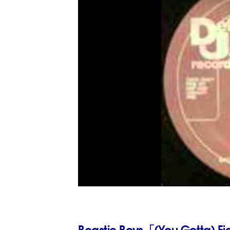
Beastie Boys「(You Gotta) Figh