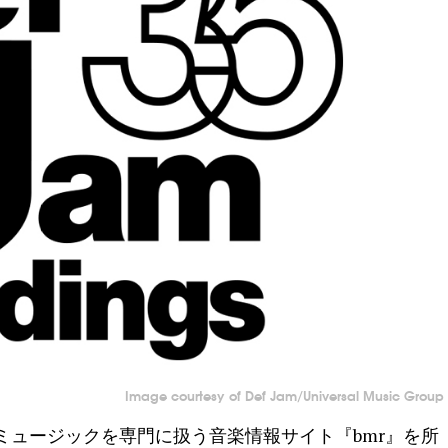
Image courtesy of Def Jam/Universal Music Group
ミュージックを専門に扱う音楽情報サイト『bmr』を所