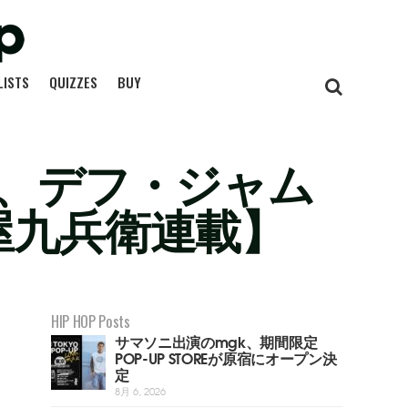
LISTS
QUIZZES
BUY
ル、デフ・ジャム
屋九兵衛連載】
HIP HOP Posts
サマソニ出演のmgk、期間限定
POP-UP STOREが原宿にオープン決
定
8月 6, 2026