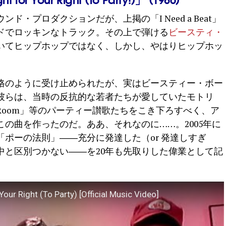
・プロダクションだが、上掲の「I Need a Beat」
ドでロッキンなトラック。その上で弾ける
ビースティ・
いてヒップホップではなく、しかし、やはりヒップホッ
格のように受け止められたが、実はビースティー・ボー
彼らは、当時の反抗的な若者たちが愛していたモトリ
 Boys Room」等のパーティー讃歌たちをこき下ろすべく、ア
の曲を作ったのだ。ああ、それなのに……。2005年に
ポーの法則」――充分に発達した（or 発達しすぎ
中と区別つかない――を20年も先取りした偉業として記
our Right (To Party) [Official Music Video]