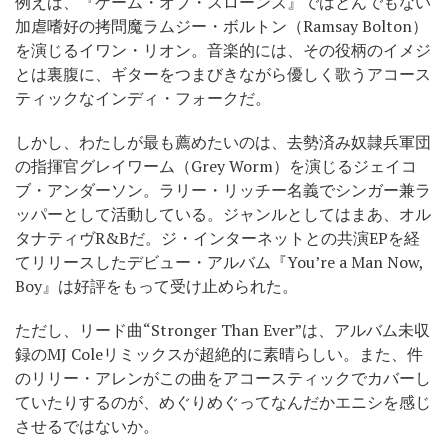
例えば、『ゲーム・オブ・スローンズ』ではとんでもない
加虐嗜好の拷問魔ラムジー・ボルトン（Ramsay Bolton）
を演じるイワン・リオン。音楽的には、その役柄のイメジ
とは裏腹に、ギターをつまびきながら優しく歌うアコース
ティックなインディ・フォークだ。
しかし、わたしが最も薦めたいのは、去勢済み奴隷兵軍団
の指揮官グレイワーム（Grey Worm）を演じるジェイコ
ブ・アンダーソン。ラリー・リッチー名義でシンガー兼ラ
ッパーとして活動している。ジャンルとしてはまあ、オル
タナティヴR&Bだ。ジ・インターネットとの共演EPを経
てリリースしたデビュー・アルバム『You’re a Man Now,
Boy』は好評をもって受け止められた。
ただし、リード曲“Stronger Than Ever”は、アルバム未収
録のMJ Coleリミックスが超絶的に素晴らしい。また、件
のリリー・アレンがこの曲をアコースティックでカバーし
ていたりするのが、めぐりめぐってなんだかエニシを感じ
させるではないか。