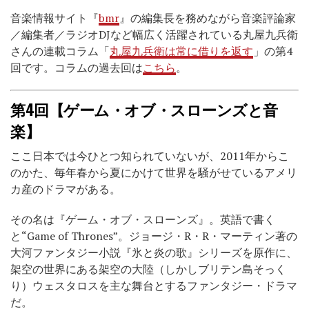
音楽情報サイト『
bmr
』の編集長を務めながら音楽評論家
／編集者／ラジオDJなど幅広く活躍されている丸屋九兵衛
さんの連載コラム「
丸屋九兵衛は常に借りを返す
」の第4
回です。コラムの過去回は
こちら
。
第4回【ゲーム・オブ・スローンズと音
楽】
ここ日本では今ひとつ知られていないが、2011年からこ
のかた、毎年春から夏にかけて世界を騒がせているアメリ
カ産のドラマがある。
その名は『ゲーム・オブ・スローンズ』。英語で書く
と“Game of Thrones”。ジョージ・R・R・マーティン著の
大河ファンタジー小説『氷と炎の歌』シリーズを原作に、
架空の世界にある架空の大陸（しかしブリテン島そっく
り）ウェスタロスを主な舞台とするファンタジー・ドラマ
だ。