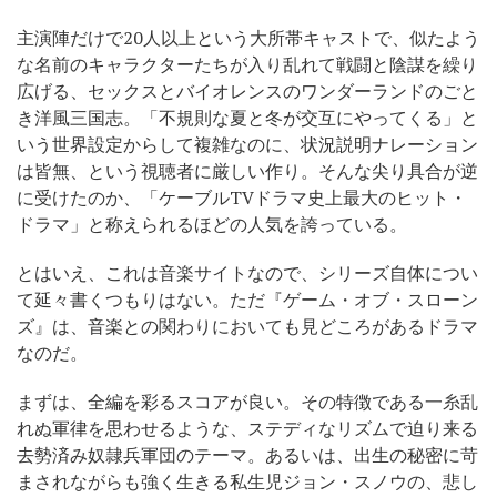
主演陣だけで20人以上という大所帯キャストで、似たよう
な名前のキャラクターたちが入り乱れて戦闘と陰謀を繰り
広げる、セックスとバイオレンスのワンダーランドのごと
き洋風三国志。「不規則な夏と冬が交互にやってくる」と
いう世界設定からして複雑なのに、状況説明ナレーション
は皆無、という視聴者に厳しい作り。そんな尖り具合が逆
に受けたのか、「ケーブルTVドラマ史上最大のヒット・
ドラマ」と称えられるほどの人気を誇っている。
とはいえ、これは音楽サイトなので、シリーズ自体につい
て延々書くつもりはない。ただ『ゲーム・オブ・スローン
ズ』は、音楽との関わりにおいても見どころがあるドラマ
なのだ。
まずは、全編を彩るスコアが良い。その特徴である一糸乱
れぬ軍律を思わせるような、ステディなリズムで迫り来る
去勢済み奴隷兵軍団のテーマ。あるいは、出生の秘密に苛
まされながらも強く生きる私生児ジョン・スノウの、悲し