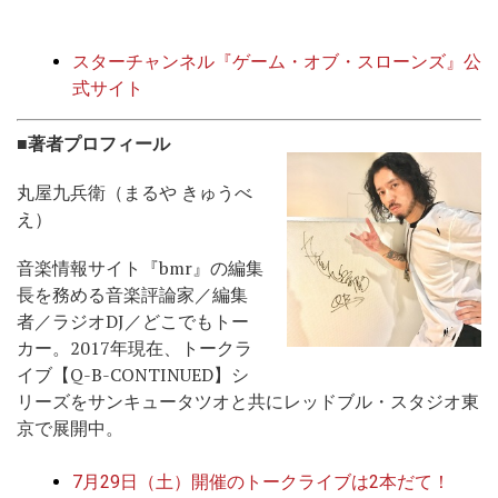
スターチャンネル『ゲーム・オブ・スローンズ』公
式サイト
■著者プロフィール
丸屋九兵衛（まるや きゅうべ
え）
音楽情報サイト『bmr』の編集
長を務める音楽評論家／編集
者／ラジオDJ／どこでもトー
カー。2017年現在、トークラ
イブ【Q-B-CONTINUED】シ
リーズをサンキュータツオと共にレッドブル・スタジオ東
京で展開中。
7月29日（土）開催のトークライブは2本だて！