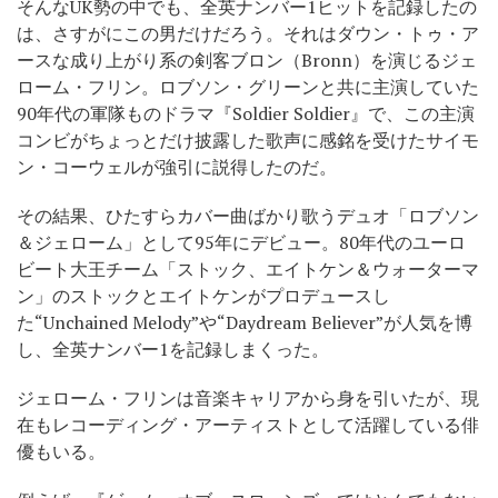
そんなUK勢の中でも、全英ナンバー1ヒットを記録したの
は、さすがにこの男だけだろう。それはダウン・トゥ・ア
ースな成り上がり系の剣客ブロン（Bronn）を演じるジェ
ローム・フリン。ロブソン・グリーンと共に主演していた
90年代の軍隊ものドラマ『Soldier Soldier』で、この主演
コンビがちょっとだけ披露した歌声に感銘を受けたサイモ
ン・コーウェルが強引に説得したのだ。
その結果、ひたすらカバー曲ばかり歌うデュオ「ロブソン
＆ジェローム」として95年にデビュー。80年代のユーロ
ビート大王チーム「ストック、エイトケン＆ウォーターマ
ン」のストックとエイトケンがプロデュースし
た“Unchained Melody”や“Daydream Believer”が人気を博
し、全英ナンバー1を記録しまくった。
ジェローム・フリンは音楽キャリアから身を引いたが、現
在もレコーディング・アーティストとして活躍している俳
優もいる。