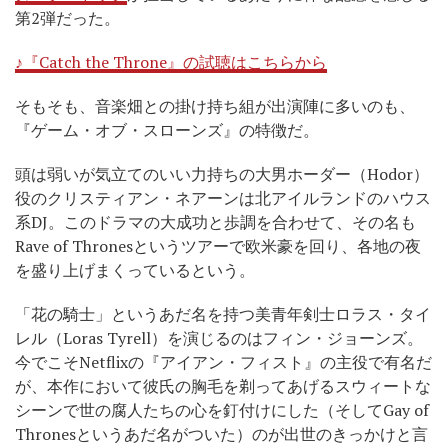
第2弾だった。
♪『Catch the Throne』の試聴はこちらから
そもそも、音楽畑との掛け持ち組が出演陣に多いのも、
『ゲーム・オブ・スローンズ』の特徴だ。
頭は弱いが気立てのいい力持ちの大男ホーダー（Hodor）
役のクリスティアン・ネアーンは北アイルランドのハウス
系DJ。このドラマの大成功と歩調を合わせて、その名も
Rave of Thronesというツアーで欧米豪を回り、各地の夜
を盛り上げまくっているという。
「花の騎士」というあだ名を持つ美青年剣士ロラス・タイ
レル（Loras Tyrell）を演じるのはフィン・ジョーンズ。
今でこそNetflixの『アイアン・フィスト』の主役で有名だ
が、本作において彼氏の胸毛を剃ってあげるスウィートな
シーンで世の腐人たちの心を釘付けにした（そしてGay of
Thronesというあだ名がついた）のが出世のきっかけと言