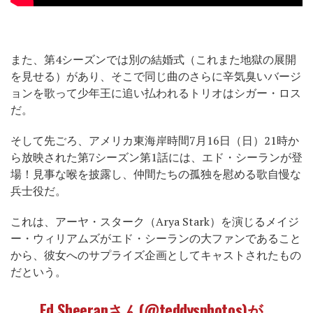
また、第4シーズンでは別の結婚式（これまた地獄の展開
を見せる）があり、そこで同じ曲のさらに辛気臭いバージ
ョンを歌って少年王に追い払われるトリオはシガー・ロス
だ。
そして先ごろ、アメリカ東海岸時間7月16日（日）21時か
ら放映された第7シーズン第1話には、エド・シーランが登
場！見事な喉を披露し、仲間たちの孤独を慰める歌自慢な
兵士役だ。
これは、アーヤ・スターク（Arya Stark）を演じるメイジ
ー・ウィリアムズがエド・シーランの大ファンであること
から、彼女へのサプライズ企画としてキャストされたもの
だという。
Ed Sheeranさん(@teddysphotos)が