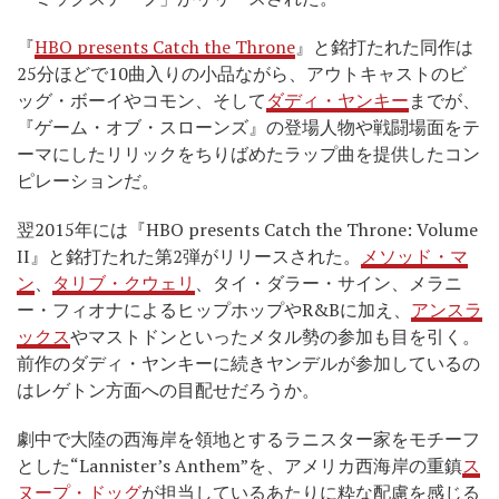
『
HBO presents Catch the Throne
』と銘打たれた同作は
25分ほどで10曲入りの小品ながら、アウトキャストのビ
ッグ・ボーイやコモン、そして
ダディ・ヤンキー
までが、
『ゲーム・オブ・スローンズ』の登場人物や戦闘場面をテ
ーマにしたリリックをちりばめたラップ曲を提供したコン
ピレーションだ。
翌2015年には『HBO presents Catch the Throne: Volume
II』と銘打たれた第2弾がリリースされた。
メソッド・マ
ン
、
タリブ・クウェリ
、タイ・ダラー・サイン、メラニ
ー・フィオナによるヒップホップやR&Bに加え、
アンスラ
ックス
やマストドンといったメタル勢の参加も目を引く。
前作のダディ・ヤンキーに続きヤンデルが参加しているの
はレゲトン方面への目配せだろうか。
劇中で大陸の西海岸を領地とするラニスター家をモチーフ
とした“Lannister’s Anthem”を、アメリカ西海岸の重鎮
ス
ヌープ・ドッグ
が担当しているあたりに粋な配慮を感じる