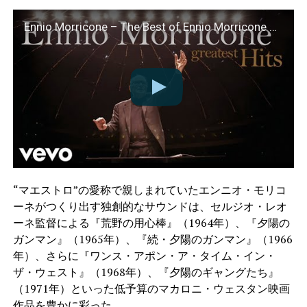
Ennio Morricone – The Best of Ennio Morricone – Greatest Hits (HD Audio)
“マエストロ”の愛称で親しまれていたエンニオ・モリコ
ーネがつくり出す独創的なサウンドは、セルジオ・レオ
ーネ監督による『荒野の用心棒』（1964年）、『夕陽の
ガンマン』（1965年）、『続・夕陽のガンマン』（1966
年）、さらに『ワンス・アポン・ア・タイム・イン・
ザ・ウェスト』（1968年）、『夕陽のギャングたち』
（1971年）といった低予算のマカロニ・ウェスタン映画
作品を豊かに彩った。