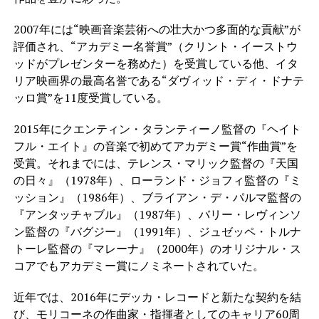
2007年には“映画音楽芸術への壮大かつ多面的な貢献”が
評価され、“アカデミー名誉賞”（クリント・イーストウ
ッドがプレゼンターを務めた）を受賞している他、イタ
リア映画界の最高名誉である“ダヴィッド・ディ・ドナテ
ッロ賞”を11度受賞している。
2015年にクエンティン・タランティーノ監督の『ヘイト
フル・エイト』の音楽で初めてアカデミー賞“作曲賞”を
受賞。それまでには、テレンス・マリック監督の『天国
の日々』（1978年）、ローランド・ジョフィ監督の『ミ
ッション』（1986年）、ブライアン・デ・パルマ監督の
『アンタッチャブル』（1987年）、バリー・レヴィンソ
ン監督の『バグジー』（1991年）、ジュゼッペ・トルナ
トーレ監督の『マレーナ』（2000年）のオリジナル・ス
コアでもアカデミー賞にノミネートされていた。
近年では、2016年にデッカ・レコードと新たな契約を結
び、モリコーネの作曲家・指揮者としてのキャリア60周