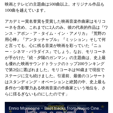
映画とテレビの主題曲は500曲以上。オリジナル作品も
100曲を越えています。
アカデミー賞名誉賞を受賞した映画音楽作曲家はモリコ
ーネを含め、これまでに2人のみ。彼の代表的作品は『ワ
ンス・アポン・ア・タイム・イン・アメリカ』『荒野の
用心棒』『アンタッチャブル』『ミッション』そして何
と言っても、心に残る音楽が映画を彩っていた『ニュ
ー・シネマ・パラダイス』でしょう。なお、モリコーネ
が手がけた『続・夕陽のガンマン』の主題曲は、史上最
も優れた映画サウンドトラックのトップ200ランキング
で第2位に選ばれました。モリコーネは90歳まで現役で
ステージに立ち続けました。引退前、最後のコンサート
はスタンディング・オベーションと絶賛の中、史上最も
多作かつ影響力ある映画音楽の作曲家という地位を、さ
らに揺るぎないものにしたのです」
Ennio Morricone – Best tracks from Nuovo Cinema Paradiso Soundtrack