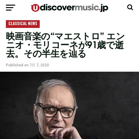
モバイルバージョンに移動
CLASSICAL NEWS
映画音楽の“マエストロ” エン
ニオ・モリコーネが91歳で逝
去。その半生を辿る
Published on
7月 7, 2020