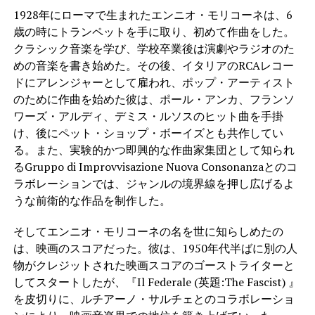
1928年にローマで生まれたエンニオ・モリコーネは、6
歳の時にトランペットを手に取り、初めて作曲をした。
クラシック音楽を学び、学校卒業後は演劇やラジオのた
めの音楽を書き始めた。その後、イタリアのRCAレコー
ドにアレンジャーとして雇われ、ポップ・アーティスト
のために作曲を始めた彼は、ポール・アンカ、フランソ
ワーズ・アルディ、デミス・ルソスのヒット曲を手掛
け、後にペット・ショップ・ボーイズとも共作してい
る。また、実験的かつ即興的な作曲家集団として知られ
るGruppo di Improvvisazione Nuova Consonanzaとのコ
ラボレーションでは、ジャンルの境界線を押し広げるよ
うな前衛的な作品を制作した。
そしてエンニオ・モリコーネの名を世に知らしめたの
は、映画のスコアだった。彼は、1950年代半ばに別の人
物がクレジットされた映画スコアのゴーストライターと
してスタートしたが、『Il Federale (英題:The Fascist) 』
を皮切りに、ルチアーノ・サルチェとのコラボレーショ