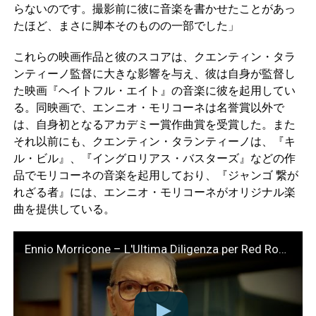
らないのです。撮影前に彼に音楽を書かせたことがあっ
たほど、まさに脚本そのものの一部でした」
これらの映画作品と彼のスコアは、クエンティン・タラ
ンティーノ監督に大きな影響を与え、彼は自身が監督し
た映画『ヘイトフル・エイト』の音楽に彼を起用してい
る。同映画で、エンニオ・モリコーネは名誉賞以外で
は、自身初となるアカデミー賞作曲賞を受賞した。また
それ以前にも、クエンティン・タランティーノは、『キ
ル・ビル』、『イングロリアス・バスターズ』などの作
品でモリコーネの音楽を起用しており、『ジャンゴ 繋が
れざる者』には、エンニオ・モリコーネがオリジナル楽
曲を提供している。
Ennio Morricone – L'Ultima Diligenza per Red Rock (versione integrale) – Abbey Road