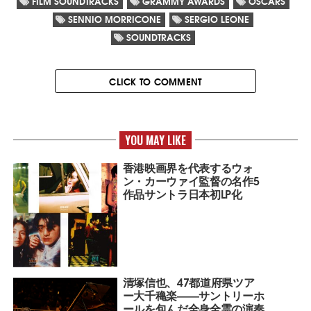
FILM SOUNDTRACKS
GRAMMY AWARDS
OSCARS
SENNIO MORRICONE
SERGIO LEONE
SOUNDTRACKS
CLICK TO COMMENT
YOU MAY LIKE
香港映画界を代表するウォ
ン・カーウァイ監督の名作5
作品サントラ日本初LP化
清塚信也、47都道府県ツア
ー大千穐楽――サントリーホ
ールを包んだ全身全霊の演奏