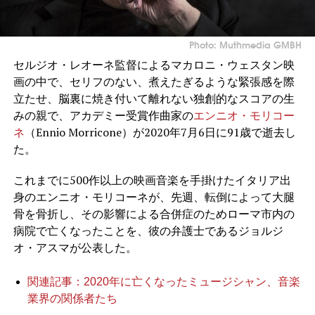
Photo: Muthmedia GMBH
セルジオ・レオーネ監督によるマカロニ・ウェスタン映
画の中で、セリフのない、煮えたぎるような緊張感を際
立たせ、脳裏に焼き付いて離れない独創的なスコアの生
みの親で、アカデミー受賞作曲家の
エンニオ・モリコー
ネ
（Ennio Morricone）が2020年7月6日に91歳で逝去し
た。
これまでに500作以上の映画音楽を手掛けたイタリア出
身のエンニオ・モリコーネが、先週、転倒によって大腿
骨を骨折し、その影響による合併症のためローマ市内の
病院で亡くなったことを、彼の弁護士であるジョルジ
オ・アスマが公表した。
関連記事：2020年に亡くなったミュージシャン、音楽
業界の関係者たち