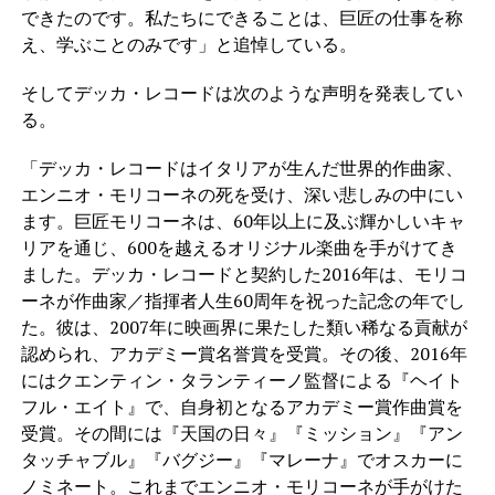
できたのです。私たちにできることは、巨匠の仕事を称
え、学ぶことのみです」と追悼している。
そしてデッカ・レコードは次のような声明を発表してい
る。
「デッカ・レコードはイタリアが生んだ世界的作曲家、
エンニオ・モリコーネの死を受け、深い悲しみの中にい
ます。巨匠モリコーネは、60年以上に及ぶ輝かしいキャ
リアを通じ、600を越えるオリジナル楽曲を手がけてき
ました。デッカ・レコードと契約した2016年は、モリコ
ーネが作曲家／指揮者人生60周年を祝った記念の年でし
た。彼は、2007年に映画界に果たした類い稀なる貢献が
認められ、アカデミー賞名誉賞を受賞。その後、2016年
にはクエンティン・タランティーノ監督による『ヘイト
フル・エイト』で、自身初となるアカデミー賞作曲賞を
受賞。その間には『天国の日々』『ミッション』『アン
タッチャブル』『バグジー』『マレーナ』でオスカーに
ノミネート。これまでエンニオ・モリコーネが手がけた