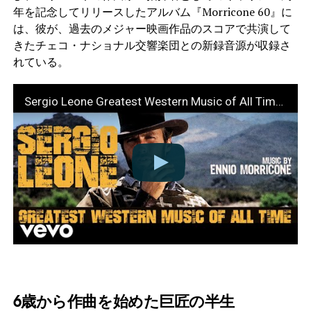
年を記念してリリースしたアルバム『Morricone 60』に
は、彼が、過去のメジャー映画作品のスコアで共演して
きたチェコ・ナショナル交響楽団との新録音源が収録さ
れている。
Sergio Leone Greatest Western Music of All Time (2018 Remastered 𝐇𝐃 Audio)
6歳から作曲を始めた巨匠の半生