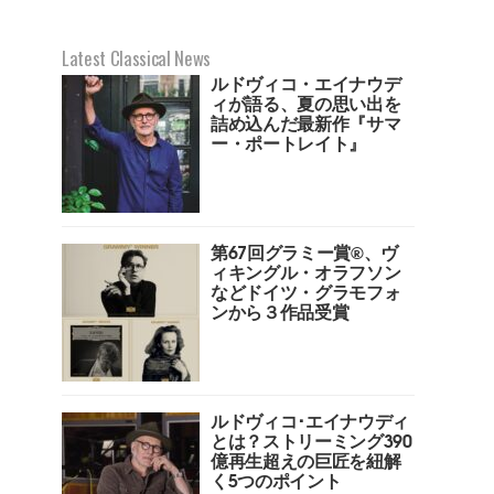
Latest Classical News
ルドヴィコ・エイナウデ
ィが語る、夏の思い出を
詰め込んだ最新作『サマ
ー・ポートレイト』
第67回グラミー賞︎®️、ヴ
ィキングル・オラフソン
などドイツ・グラモフォ
ンから３作品受賞
ルドヴィコ･エイナウディ
とは？ストリーミング390
億再生超えの巨匠を紐解
く5つのポイント