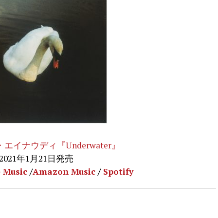
エイナウディ『Underwater』
2021年1月21日発売
 Music
/
Amazon Music
/
Spotify