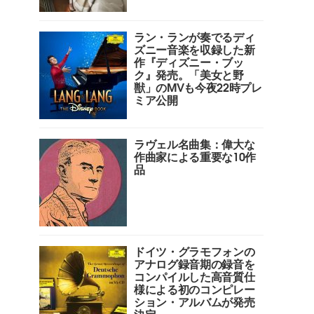
ラン・ランが奏でるディ
ズニー音楽を収録した新
作『ディズニー・ブッ
ク』発売。「美女と野
獣」のMVも今夜22時プレ
ミア公開
ラヴェル名曲集：偉大な
作曲家による重要な10作
品
ドイツ・グラモフォンの
アナログ録音期の録音を
コンパイルした高音質仕
様による初のコンピレー
ション・アルバムが発売
決定