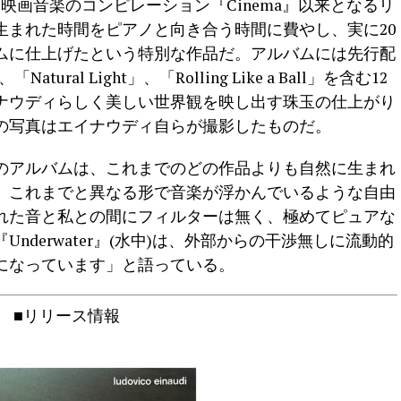
た映画音楽のコンピレーション『Cinema』以来となるリ
生まれた時間をピアノと向き合う時間に費やし、実に20
ムに仕上げたという特別な作品だ。アルバムには先行配
tural Light」、「Rolling Like a Ball」を含む12
ナウディらしく美しい世界観を映し出す珠玉の仕上がり
の写真はエイナウディ自らが撮影したものだ。
のアルバムは、これまでのどの作品よりも自然に生まれ
、これまでと異なる形で音楽が浮かんでいるような自由
れた音と私との間にフィルターは無く、極めてピュアな
nderwater』(水中)は、外部からの干渉無しに流動的
になっています」と語っている。
■リリース情報