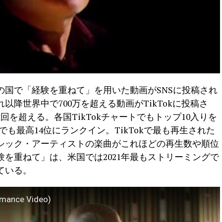
の国で「経験を重ねて」を用いた動画がSNSに投稿され
降世界中で700万を超える動画がTikTokに投稿さ
回を超える。各国TikTokチャートでもトップ10入りを
でも最高14位にランクイン。TikTokで最も再生された
シック・アーティストの楽曲がこれほどの再生数や順位
を重ねて」は、米国では2021年最もストリーミングで
ている。
rmance Video)