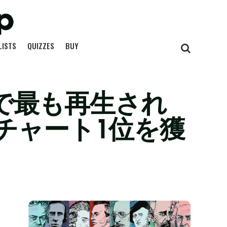
LISTS
QUIZZES
BUY
kで最も再生され
チャート1位を獲