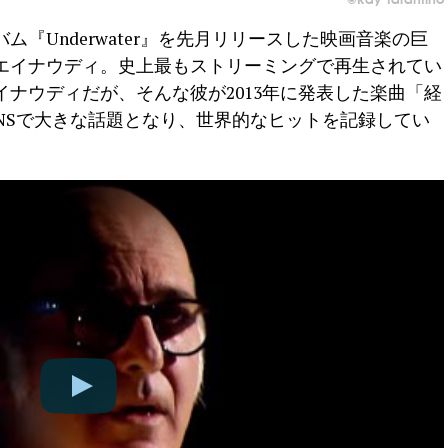
ム『Underwater』を先月リリースした映画音楽の巨
エイナウディ。史上最もストリーミングで再生されてい
ナウディだが、そんな彼が2013年に発表した楽曲「経
e)がSNSで大きな話題となり、世界的なヒットを記録してい