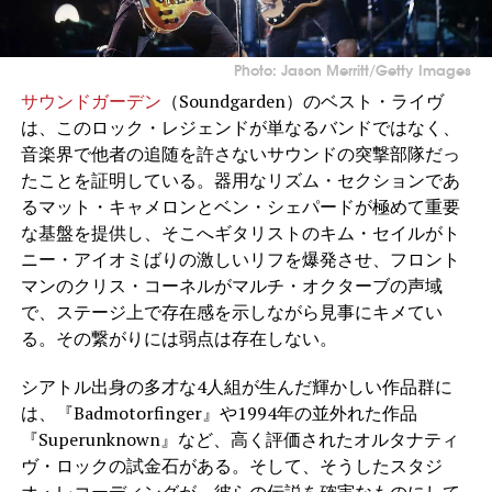
Photo: Jason Merritt/Getty Images
サウンドガーデン
（Soundgarden）のベスト・ライヴ
は、このロック・レジェンドが単なるバンドではなく、
音楽界で他者の追随を許さないサウンドの突撃部隊だっ
たことを証明している。器用なリズム・セクションであ
るマット・キャメロンとベン・シェパードが極めて重要
な基盤を提供し、そこへギタリストのキム・セイルがト
ニー・アイオミばりの激しいリフを爆発させ、フロント
マンのクリス・コーネルがマルチ・オクターブの声域
で、ステージ上で存在感を示しながら見事にキメてい
る。その繋がりには弱点は存在しない。
シアトル出身の多才な4人組が生んだ輝かしい作品群に
は、『Badmotorfinger』や1994年の並外れた作品
『Superunknown』など、高く評価されたオルタナティ
ヴ・ロックの試金石がある。そして、そうしたスタジ
オ・レコーディングが、彼らの伝説を確実なものにして