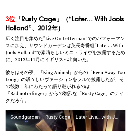
3位
「Rusty Cage」（“Later… With Jools
Holland”、2012年）
広く注目を集めた“Live On Letterman”でのパフォーマン
スに加え、サウンドガーデンは英長寿番組“Later… With
Jools Holland”で素晴らしいミニ・ライヴを披露するため
に、2012年11月にイギリスへ出向いた。
彼らはその夜、『King Animal』からの「Been Away Too
Long」の騒々しいヴァージョンをフルで披露したが、そ
の後数十年にわたって語り継がれるのは、
『Badmotorfinger』からの強烈な「Rusty Cage」のテイ
クだろう。
Soundgarden – Rusty Cage – Later Live….with Jools Holland – 6-11-2012 HD.