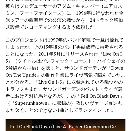
彼らはプロデューサーのアダム・キャスパー（エアロス
ミス、フー・ファイターズ）に、1996年に行なわれた全
米ツアーの西海岸での公演の幾つかを、24トラック移動
式設備でレコーディングするよう依頼した。
このプロジェクトは1997年のバンド解散で一旦は流れて
しまったが、その13年後のバンド再結成時に再考される
ことになった。2011年3月にリリースされた『Live On I-
5』（タイトルはパシフィック・コースト・ハイウェイの
5号線から拝借）を聴くと、サウンドガーデンが『Down
On The Upside』の制作作業にライヴ感覚で臨んでいたこ
とが分かる。『Live On I-5』に収録されている幾つかの
トラックもまた、サウンドガーデンのベスト・ライヴ選
考における対抗馬となるが、この「Fell On Black Days」
（『Superunknown』に収録の）激しいヴァージョンも
また欠くことのできない1曲としてランクインした。
Fell On Black Days (Live At Kaiser Convention Center, Oakland/1996)