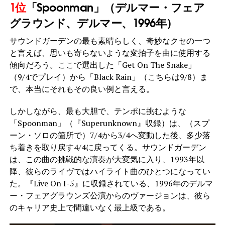
1位
「Spoonman」（デルマー・フェア
グラウンド、デルマー、1996年）
サウンドガーデンの最も素晴らしく、奇妙なクセの一つ
と言えば、思いも寄らないような変拍子を曲に使用する
傾向だろう。ここで選出した「Get On The Snake」
（9/4でプレイ）から「Black Rain」（こちらは9/8）ま
で、本当にそれもその良い例と言える。
しかしながら、最も大胆で、テンポに挑むような
「Spoonman」（『Superunknown』収録）は、（スプ
ーン・ソロの箇所で）7/4から3/4へ変動した後、多少落
ち着きを取り戻す4/4に戻ってくる。サウンドガーデン
は、この曲の挑戦的な演奏が大変気に入り、1993年以
降、彼らのライヴではハイライト曲のひとつになってい
た。『Live On I-5』に収録されている、1996年のデルマ
ー・フェアグラウンズ公演からのヴァージョンは、彼ら
のキャリア史上で間違いなく最上級である。