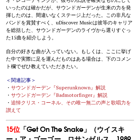
いったのは確かだが、サウンドガーデンが生来の力を発
揮したのは、間違いなくステージ上だった。この非凡な
バンドを賞賛すべく、uDiscover Musicは彼等のキャリア
を総括した、サウンドガーデンのライヴから選りすぐっ
た15曲を紹介しよう。
自分の好きな曲が入っていない。もしくは、ここに挙げ
た中で実際に足を運んだものはある場合は、下のコメン
ト欄でぜひ教えていただきたい。
＜関連記事＞
・
サウンドガーデン『Superunknown』解説
・
サウンドガーデン『Badmotorfinger』解説
・
追悼クリス・コーネル、その唯一無二の声と歌唱力を
讃えて
15位
「Get On The Snake」（ウイスキ
ー・ア・ゴーゴー、ロサンゼルス、1989