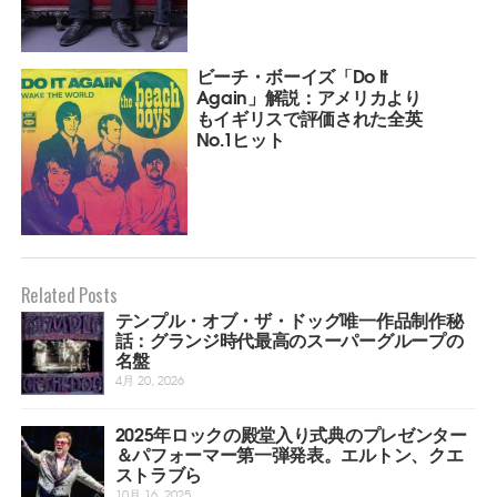
ビーチ・ボーイズ「Do It
Again」解説：アメリカより
もイギリスで評価された全英
No.1ヒット
Related Posts
テンプル・オブ・ザ・ドッグ唯一作品制作秘
話：グランジ時代最高のスーパーグループの
名盤
4月 20, 2026
2025年ロックの殿堂入り式典のプレゼンター
＆パフォーマー第一弾発表。エルトン、クエ
ストラブら
10月 16, 2025