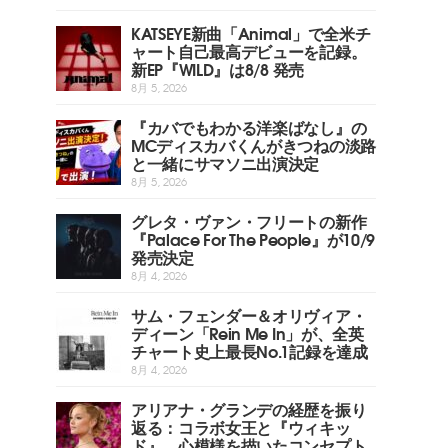
KATSEYE新曲「Animal」で全米チ
ャート自己最高デビューを記録。
新EP『WILD』は8/8 発売
8月 5, 2026
『カバでもわかる洋楽ばなし』の
MCディスカバくんがきつねの淡路
と一緒にサマソニ出演決定
8月 5, 2026
グレタ・ヴァン・フリートの新作
『Palace For The People』が10/9
発売決定
8月 4, 2026
サム・フェンダー＆オリヴィア・
ディーン「Rein Me In」が、全英
チャート史上最長No.1記録を達成
8月 4, 2026
アリアナ・グランデの経歴を振り
返る：コラボ女王と『ウィキッ
ド』、心模様を描いたコンセプト