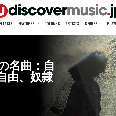
ELEASES
FEATURES
COLUMNS
ARTISTS
GENRES
PLAY
0の名曲：自
自由、奴隷