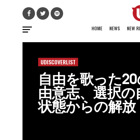
HOME
NEWS
NEW R
UDISCOVERLIST
自由を歌った2
由意志、選択の
状態からの解放