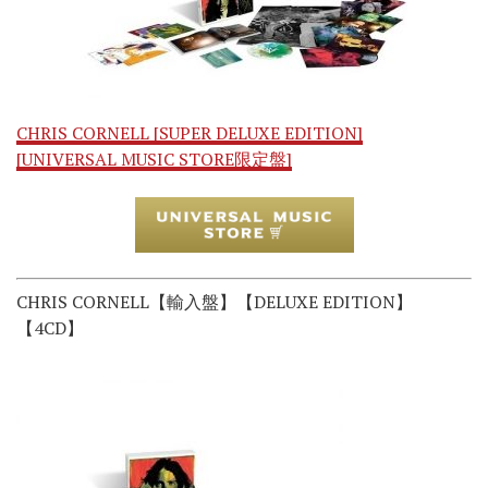
CHRIS CORNELL [SUPER DELUXE EDITION]
[UNIVERSAL MUSIC STORE限定盤]
CHRIS CORNELL【輸入盤】【DELUXE EDITION】
【4CD】