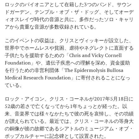
ロックのパイオニアとして在籍した3つのバンド、サウン
ドガーデン、テンプル・オブ・ザ・ドッグ、そしてオーデ
ィオスレイヴ時代の音源と共に、多作だったソロ・キャリ
アから貴重な音源が多数収録されている。
このイベントの収益は、クリスとヴィッキーが設立した、
世界中でホームレスや貧困、虐待やネグレクトに直面する
子供たちを援助するための「Chris and Vicky Cornell
Foundation」や、遺伝子疾患への理解を深め、資金援助
を行うための非営利団体「The Epidermolysis Bullosa
Medical Research Foundation」に寄付されることになっ
ている。
ロック・アイコン、クリス・コーネルが2017年5月18日に
52歳の若さで亡くなってから1年ちょっとが経った。以
来、音楽界では様々なかたちで彼の死を哀悼し、その功績
が讃えられている。最近では、クリス・コーネルの等身大
の銅像が彼の故郷であるシアトルのミュージアム・オブ・
ポップカルチャーに記念碑として設置された。