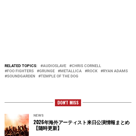
RELATED TOPICS:
AUDIOSLAVE
CHRIS CORNELL
FOO FIGHTERS
GRUNGE
METALLICA
ROCK
RYAN ADAMS
SOUNDGARDEN
TEMPLE OF THE DOG
DON'T MISS
NEWS
2026年海外アーティスト来日公演情報まとめ
【随時更新】