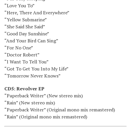
“Love You To”
“Here, There And Everywhere”
“Yellow Submarine”
“She Said She Said”
“Good Day Sunshine”
“And Your Bird Can Sing”
“For No One”
“Doctor Robert”
“I Want To Tell You”
“Got To Get You Into My Life”
“Tomorrow Never Knows”
CD5: Revolver EP
“Paperback Writer” (New stereo mix)
“Rain” (New stereo mix)
“Paperback Writer” (Original mono mix remastered)
“Rain” (Original mono mix remastered)