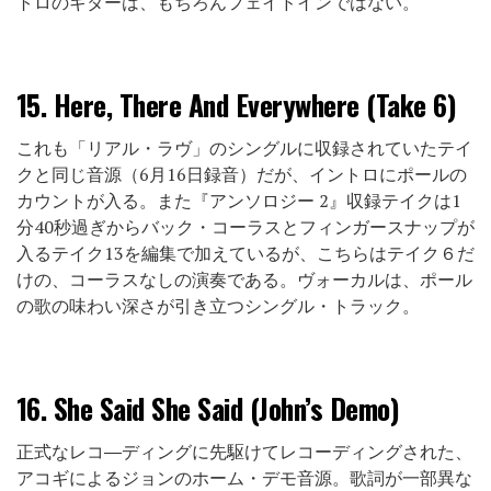
トロのギターは、もちろんフェイドインではない。
15.
Here, There And Everywhere (Take 6)
これも「リアル・ラヴ」のシングルに収録されていたテイ
クと同じ音源（6月16日録音）だが、イントロにポールの
カウントが入る。また『アンソロジー 2』収録テイクは1
分40秒過ぎからバック・コーラスとフィンガースナップが
入るテイク13を編集で加えているが、こちらはテイク６だ
けの、コーラスなしの演奏である。ヴォーカルは、ポール
の歌の味わい深さが引き立つシングル・トラック。
16.
She Said She Said (John’s Demo)
正式なレコ―ディングに先駆けてレコーディングされた、
アコギによるジョンのホーム・デモ音源。歌詞が一部異な