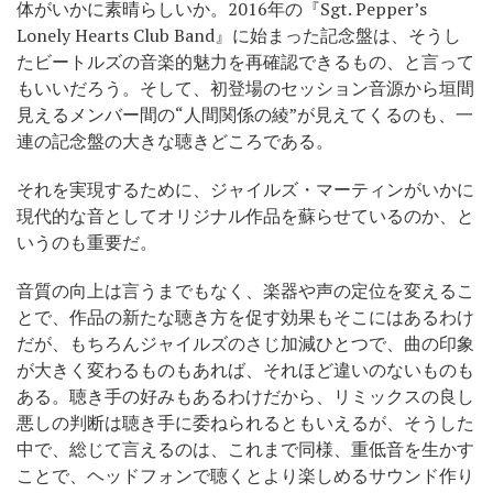
体がいかに素晴らしいか。2016年の『Sgt. Pepper’s
Lonely Hearts Club Band』に始まった記念盤は、そうし
たビートルズの音楽的魅力を再確認できるもの、と言って
もいいだろう。そして、初登場のセッション音源から垣間
見えるメンバー間の“人間関係の綾”が見えてくるのも、一
連の記念盤の大きな聴きどころである。
それを実現するために、ジャイルズ・マーティンがいかに
現代的な音としてオリジナル作品を蘇らせているのか、と
いうのも重要だ。
音質の向上は言うまでもなく、楽器や声の定位を変えるこ
とで、作品の新たな聴き方を促す効果もそこにはあるわけ
だが、もちろんジャイルズのさじ加減ひとつで、曲の印象
が大きく変わるものもあれば、それほど違いのないものも
ある。聴き手の好みもあるわけだから、リミックスの良し
悪しの判断は聴き手に委ねられるともいえるが、そうした
中で、総じて言えるのは、これまで同様、重低音を生かす
ことで、ヘッドフォンで聴くとより楽しめるサウンド作り