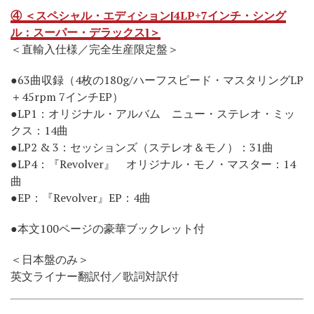
④ ＜スペシャル・エディション[4LP+7インチ・シング
ル：スーパー・デラックス]＞
＜直輸入仕様／完全生産限定盤＞
●63曲収録（4枚の180g/ハーフスピード・マスタリングLP
＋45rpm 7インチEP）
●LP1：オリジナル・アルバム ニュー・ステレオ・ミッ
クス：14曲
●LP2 & 3：セッションズ（ステレオ＆モノ）：31曲
●LP4：『Revolver』 オリジナル・モノ・マスター：14
曲
●EP：『Revolver』EP：4曲
●本文100ページの豪華ブックレット付
＜日本盤のみ＞
英文ライナー翻訳付／歌詞対訳付