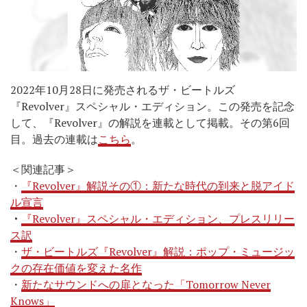
2022年10月28日に発売されるザ・ビートルズ
『Revolver』スペシャル・エディション。この発売を記念
して、『Revolver』の解説を連載として掲載。その第6回
目。過去の連載は
こちら
。
＜関連記事＞
・
『Revolver』解説その①：新たな時代の到来と脱アイド
ル宣言
・
『Revolver』スペシャル・エディション、プレスリリー
ス訳
・
ザ・ビートルズ『Revolver』解説：ポップ・ミュージッ
クの存在価値を変えた名作
・
新たなサウンドへの扉となった「Tomorrow Never
Knows」