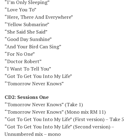
“I’m Only Sleeping”
“Love You To”
“Here, There And Everywhere”
“Yellow Submarine”
“She Said She Said”
“Good Day Sunshine”
“And Your Bird Can Sing”
“For No One”
“Doctor Robert”
“I Want To Tell You”
“Got To Get You Into My Life”
“Tomorrow Never Knows”
CD2: Sessions One
“Tomorrow Never Knows” (Take 1)
“Tomorrow Never Knows” (Mono mix RM 11)
“Got To Get You Into My Life” (First version) – Take 5
“Got To Get You Into My Life” (Second version) –
Unnumbered mix – mono