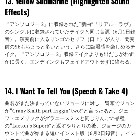
13.
Yellow Submarine (Highlighted Sound
Effects)
『アンソロジー 2』に収録された“新曲”「リアル・ラヴ」
のシングルに収録されていたテイクと同じ音源（6月1日録
音）。演奏前に入るリンゴのセリフ（口上）が入り、間奏
前のSEもちょっと多いという、さらに臨場感を楽しめるテ
イク。『アンソロジー 2』収録テイクよりも出だしがわず
かに長く、エンディングもフェイドアウトせずに終わる。
14.
I Want To Tell You (Speech & Take 4)
曲名がまだ決まっていないジョージに対し、冒頭でジョン
が“Grany Smith part friggin’ two!”と言ったあと、ジェ
フ・エメリックがグラニースミスと同じりんごの品種
の“Laxton’s Superb”と返すやりとりの後、ジョージのカ
ウントで曲が始まる短いインスト版（6月2日録音）。イン