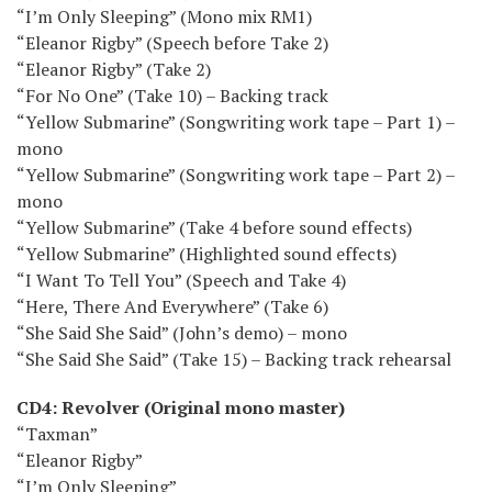
“I’m Only Sleeping” (Mono mix RM1)
“Eleanor Rigby” (Speech before Take 2)
“Eleanor Rigby” (Take 2)
“For No One” (Take 10) – Backing track
“Yellow Submarine” (Songwriting work tape – Part 1) –
mono
“Yellow Submarine” (Songwriting work tape – Part 2) –
mono
“Yellow Submarine” (Take 4 before sound effects)
“Yellow Submarine” (Highlighted sound effects)
“I Want To Tell You” (Speech and Take 4)
“Here, There And Everywhere” (Take 6)
“She Said She Said” (John’s demo) – mono
“She Said She Said” (Take 15) – Backing track rehearsal
CD4: Revolver (Original mono master)
“Taxman”
“Eleanor Rigby”
“I’m Only Sleeping”