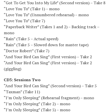
“Got To Get You Into My Life” (Second version) – Take 8
“Love You To” (Take 1) – mono
“Love You To” (Unnumbered rehearsal) – mono
“Love You To” (Take 7)
“Paperback Writer” (Takes 1 and 2) – Backing track –
mono
“Rain” (Take 5 – Actual speed)
“Rain” (Take 5 – Slowed down for master tape)
“Doctor Robert” (Take 7)
“And Your Bird Can Sing” (First version) – Take 2
“And Your Bird Can Sing” (First version) – Take 2
(giggling)
CD3: Sessions Two
“And Your Bird Can Sing” (Second version) – Take 5
“Taxman” (Take 11)
“I’m Only Sleeping” (Rehearsal fragment) – mono
“I’m Only Sleeping” (Take 2) – mono
“I’m Only Sleeping” (Take 5) – mono