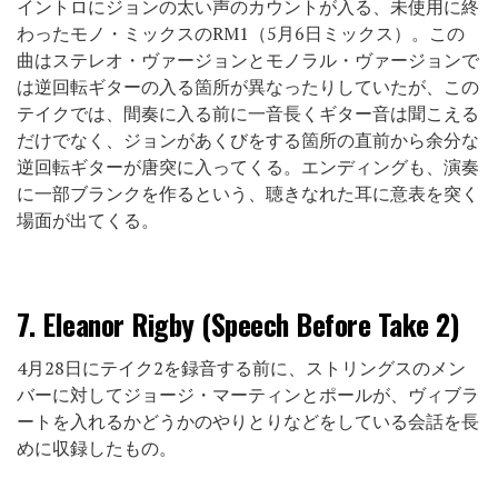
イントロにジョンの太い声のカウントが入る、未使用に終
わったモノ・ミックスのRM1（5月6日ミックス）。この
曲はステレオ・ヴァージョンとモノラル・ヴァージョンで
は逆回転ギターの入る箇所が異なったりしていたが、この
テイクでは、間奏に入る前に一音長くギター音は聞こえる
だけでなく、ジョンがあくびをする箇所の直前から余分な
逆回転ギターが唐突に入ってくる。エンディングも、演奏
に一部ブランクを作るという、聴きなれた耳に意表を突く
場面が出てくる。
7.
Eleanor Rigby (Speech Before Take 2)
4月28日にテイク2を録音する前に、ストリングスのメン
バーに対してジョージ・マーティンとポールが、ヴィブラ
ートを入れるかどうかのやりとりなどをしている会話を長
めに収録したもの。