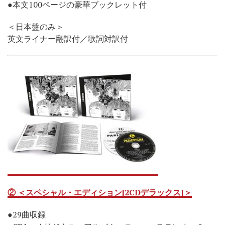
●本文100ページの豪華ブックレット付
＜日本盤のみ＞
英文ライナー翻訳付／歌詞対訳付
② ＜スペシャル・エディション[2CDデラックス]＞
●29曲収録