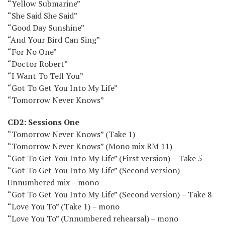
“Yellow Submarine”
“She Said She Said”
“Good Day Sunshine”
“And Your Bird Can Sing”
“For No One”
“Doctor Robert”
“I Want To Tell You”
“Got To Get You Into My Life”
“Tomorrow Never Knows”
CD2: Sessions One
“Tomorrow Never Knows” (Take 1)
“Tomorrow Never Knows” (Mono mix RM 11)
“Got To Get You Into My Life” (First version) – Take 5
“Got To Get You Into My Life” (Second version) –
Unnumbered mix – mono
“Got To Get You Into My Life” (Second version) – Take 8
“Love You To” (Take 1) – mono
“Love You To” (Unnumbered rehearsal) – mono