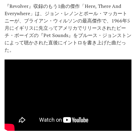
『Revolver』収録のもう1曲の傑作「Here, There And
Everywhere」は、ジョン・レノンとポール・マッカート
ニーが、ブライアン・ウィルソンの最高傑作で、1966年5
月にイギリスに先立ってアメリカでリリースされたビー
チ・ボーイズの『Pet Sounds』をブルース・ジョンストン
によって聴かされた直後にイントロを書き上げた曲だっ
た。