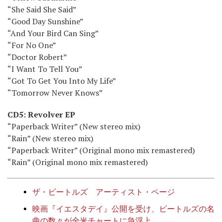
“She Said She Said”
“Good Day Sunshine”
“And Your Bird Can Sing”
“For No One”
“Doctor Robert”
“I Want To Tell You”
“Got To Get You Into My Life”
“Tomorrow Never Knows”
CD5: Revolver EP
“Paperback Writer” (New stereo mix)
“Rain” (New stereo mix)
“Paperback Writer” (Original mono mix remastered)
“Rain” (Original mono mix remastered)
ザ・ビートルズ アーティスト・ページ
映画『イエスタデイ』公開を受け、ビートルズの名
曲の数々が全米チャートに急浮上