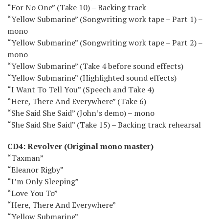
“For No One” (Take 10) – Backing track
“Yellow Submarine” (Songwriting work tape – Part 1) –
mono
“Yellow Submarine” (Songwriting work tape – Part 2) –
mono
“Yellow Submarine” (Take 4 before sound effects)
“Yellow Submarine” (Highlighted sound effects)
“I Want To Tell You” (Speech and Take 4)
“Here, There And Everywhere” (Take 6)
“She Said She Said” (John’s demo) – mono
“She Said She Said” (Take 15) – Backing track rehearsal
CD4: Revolver (Original mono master)
“Taxman”
“Eleanor Rigby”
“I’m Only Sleeping”
“Love You To”
“Here, There And Everywhere”
“Yellow Submarine”