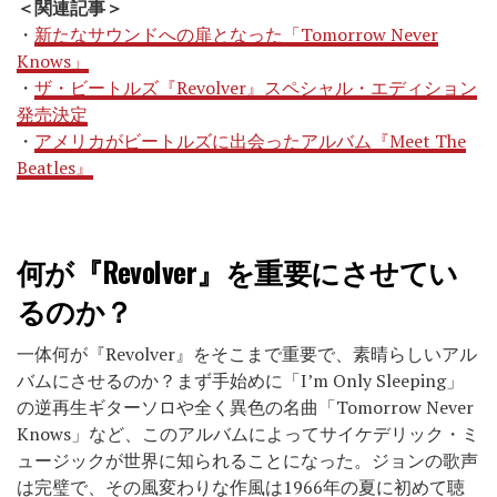
＜関連記事＞
・
新たなサウンドへの扉となった「Tomorrow Never
Knows」
・
ザ・ビートルズ『Revolver』スペシャル・エディション
発売決定
・
アメリカがビートルズに出会ったアルバム『Meet The
Beatles』
何が『Revolver』を重要にさせてい
るのか？
一体何が『Revolver』をそこまで重要で、素晴らしいアル
バムにさせるのか？まず手始めに「I’m Only Sleeping」
の逆再生ギターソロや全く異色の名曲「Tomorrow Never
Knows」など、このアルバムによってサイケデリック・ミ
ュージックが世界に知られることになった。ジョンの歌声
は完璧で、その風変わりな作風は1966年の夏に初めて聴