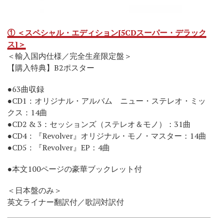
① ＜スペシャル・エディション[5CDスーパー・デラック
ス]＞
＜輸入国内仕様／完全生産限定盤＞
【購入特典】B2ポスター
●63曲収録
●CD1：オリジナル・アルバム ニュー・ステレオ・ミッ
クス：14曲
●CD2 & 3：セッションズ（ステレオ＆モノ）：31曲
●CD4：『Revolver』オリジナル・モノ・マスター：14曲
●CD5：『Revolver』EP：4曲
●本文100ページの豪華ブックレット付
＜日本盤のみ＞
英文ライナー翻訳付／歌詞対訳付