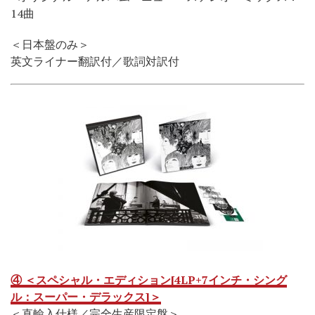
14曲
＜日本盤のみ＞
英文ライナー翻訳付／歌詞対訳付
④ ＜スペシャル・エディション[4LP+7インチ・シング
ル：スーパー・デラックス]＞
＜直輸入仕様／完全生産限定盤＞