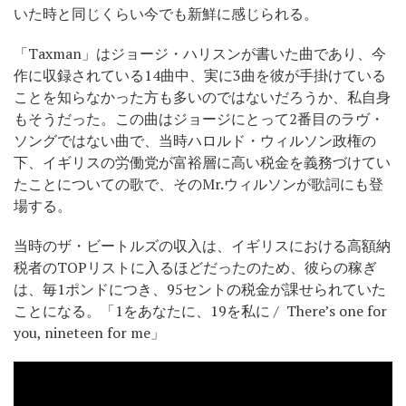
いた時と同じくらい今でも新鮮に感じられる。
「Taxman」はジョージ・ハリスンが書いた曲であり、今
作に収録されている14曲中、実に3曲を彼が手掛けている
ことを知らなかった方も多いのではないだろうか、私自身
もそうだった。この曲はジョージにとって2番目のラヴ・
ソングではない曲で、当時ハロルド・ウィルソン政権の
下、イギリスの労働党が富裕層に高い税金を義務づけてい
たことについての歌で、そのMr.ウィルソンが歌詞にも登
場する。
当時のザ・ビートルズの収入は、イギリスにおける高額納
税者のTOPリストに入るほどだったのため、彼らの稼ぎ
は、毎1ポンドにつき、95セントの税金が課せられていた
ことになる。「1をあなたに、19を私に / There’s one for
you, nineteen for me」