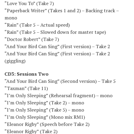
“Love You To” (Take 7)
“Paperback Writer” (Takes 1 and 2) – Backing track –
mono
“Rain” (Take 5 – Actual speed)
“Rain” (Take 5 – Slowed down for master tape)
“Doctor Robert” (Take 7)
“And Your Bird Can Sing” (First version) – Take 2
“And Your Bird Can Sing” (First version) – Take 2
(giggling)
CD3: Sessions Two
“And Your Bird Can Sing” (Second version) – Take 5
“Taxman” (Take 11)
“I’m Only Sleeping” (Rehearsal fragment) – mono
“I’m Only Sleeping” (Take 2) – mono
“I’m Only Sleeping” (Take 5) – mono
“I’m Only Sleeping” (Mono mix RM1)
“Eleanor Rigby” (Speech before Take 2)
“Eleanor Rigby” (Take 2)