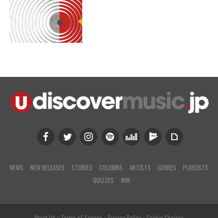
NEWS
NEW RELEASES
STORIES
COLUMNS
ARTISTS
GENRES
PLAYLISTS
QUIZZES
WIN
About Us
•
Terms of Service
•
Privacy Policy
•
Cookie Choices