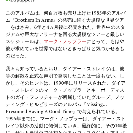
このアルバムは、何百万枚も売り上げた1985年のアルバ
ム『Brothers In Arms』の発売に続く大規模な世界ツア
ーをはさみ、6年と4ヵ月後に発売された。世界中のスタ
ジアムや巨大なアリーナを回る大規模なツアーと厳しい
スケジュールは、
マーク・ノップラー
にとって、もはや
彼が求めている世界ではないときっぱりと気づかせるも
のだった。
我々も知っているとおり、ダイアー・ストレイツは、彼
等の解散を正式な声明で発表したことは一度もない、し
かし、そのヒントは、1990年にリリースされた、ダイア
ー・ストレイツのマーク・ノップラーとキーボーディス
トのガイ・フレッチャーが所属していたグループ、ノッ
ティング・ヒルビリーズのアルバム『Missing…
Presumed Having A Good Time』で与えられている。
1995年までに、マーク・ノップラーは、ダイアー・スト
レイツ以外の活動に傾倒していき、最終的に、その1年後
に、サントラ以外では初となるソロ・スタジオ・アルバ