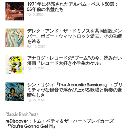
1971年に発売されたアルバム・ベスト50選：
55年前の名盤たち
1月 3, 2026
デレク・アンド・ザ・ドミノスを共同創設メン
バー、ボビー・ウィットロック逝去。その功績
を辿る
8月 15, 2025
アナログ・レコードの“ブーム”の今、読みたい
漫画『レコード大好き小学生カケル』
7月 16, 2025
シン・リジィ『The Acoustic Sessions』：プリ
ミティヴな録音で浮かび上がる歌唱と演奏の素
晴らしさ
1月 29, 2025
Classic Rock Posts
reDiscover：トム・ペティ＆ザ・ハートブレイカーズ
『You’re Gonna Get It!』