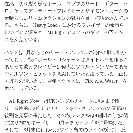
在感、切り裂く様なポール・コゾフのリード・ギター・ソ
ロ、そしてアンディー・フレイザーとサイモン・カークの
素晴らしいリズムセクションの魅力を目一杯詰め込んでい
る。さらに「Heavy Load」におけるフレイザーの素晴ら
しいピアノ演奏と「Mr Big」でコゾフのギターの下でベー
スを支えている。
バンドは1月からこのサード・アルバムの制作に取り掛か
っており、後にポール・ロジャースはタイトル曲を作るに
あたって彼とフレイザーは偉大なソウル・シンガーである
ウィルソン・ピケットを意識していたと語っている。正し
く彼らの狙い通り、翌年ピケットは「Fire And Water」を
カバーしている。
「All Right Now」はUKシングルチャートに9月まで残
り、最終的に8位までチャートを昇ったアルバムの宣伝の
役割を見事に果たした。その後シングルは4週間のうち3週
に渡り2位をキープし、10月末までトップ40に居続けた。
そして、8月末に行われたワイト島でのライヴの評判も反