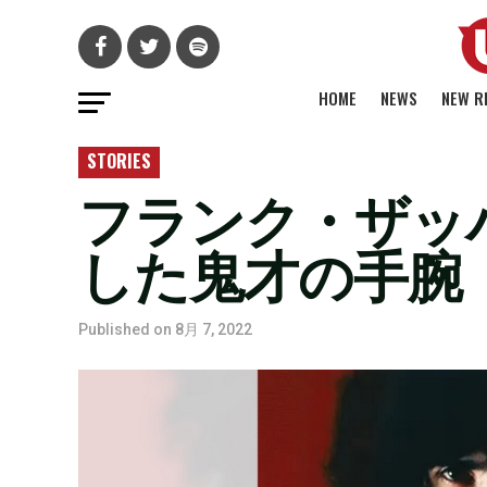
HOME
NEWS
NEW R
STORIES
フランク・ザッパ
した鬼才の手腕
Published on
8月 7, 2022