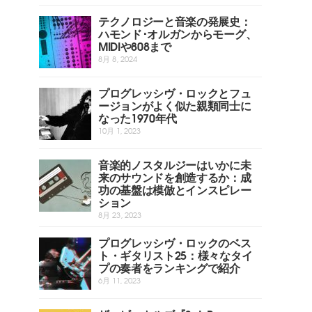
テクノロジーと音楽の発展史：
ハモンド･オルガンからモーグ、
MIDIや808まで
8月 8, 2024
プログレッシヴ・ロックとフュ
ージョンがよく似た親類同士に
なった1970年代
10月 1, 2023
音楽的ノスタルジーはいかに未
来のサウンドを創造するか：成
功の基盤は模倣とインスピレー
ション
8月 23, 2023
プログレッシヴ・ロックのベス
ト・ギタリスト25：様々なタイ
プの奏者をランキングで紹介
6月 11, 2023