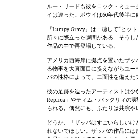
ルー・リードも彼をロック・ミュー
イは違った。ボウイは60年代後半
『Lumpy Gravy』は一聴して
所々に際立った瞬間がある。そうし
作品の中で再登場している。
アメリカ西海岸に拠点を置いたザッ
る物事を大真面目に捉えながらユーモア
パの性格によって、二面性を備えた
彼の足跡を辿ったアーティストは少ない
Replica」やティム・バックリ
られる。偶然にも、ふたりは共演や
どうか、「ザッパはすごいらしいけ
れないでほしい。ザッパの作品には