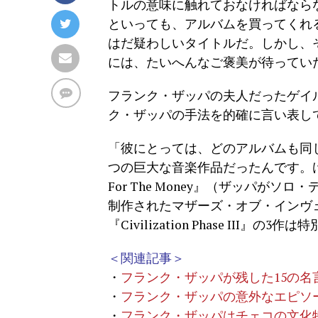
トルの意味に触れておなければならな
といっても、アルバムを買ってくれ
はだ疑わしいタイトルだ。しかし、
には、たいへんなご褒美が待ってい
フランク・ザッパの夫人だったゲイ
ク・ザッパの手法を的確に言い表し
「彼にとっては、どのアルバムも同
つの巨大な音楽作品だったんです。けれどもその
For The Money』（ザッパがソロ
制作されたマザーズ・オブ・インヴ
『Civilization Phase II
＜関連記事＞
・
フランク・ザッパが残した15の
・
フランク・ザッパの意外なエピソー
・
フランク・ザッパはチェコの文化