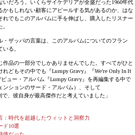
いだろう。いくらサイケデリアが全盛だった1960年代
るかもしれない顧客にアピールする気があるのか、はな
それでもこのアルバムに手を伸ばし、購入したリスナー
た。
ル・ザッパの言葉は、このアルバムについてのフラン
ている。
じ作品の一部分でしかありませんでした。すべてがひと
中でも『Lumpy Gravy』『We’re Only In It
・デビュー・アルバム『Lumpy Gravy』を再編集する中で
ェンションのサード・アルバム）、そして
I』の3作は特別で、彼自身が最高傑作だと考えていました」
名言：時代を超越したウィットと洞察力
ド10選
特使だった